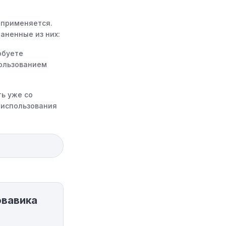
 применяется.
аненные из них:
обуете
пользованием
ь уже со
 использования
ространяются
есь применить
юдения
ма в корзине не
овавика
ть ограничено