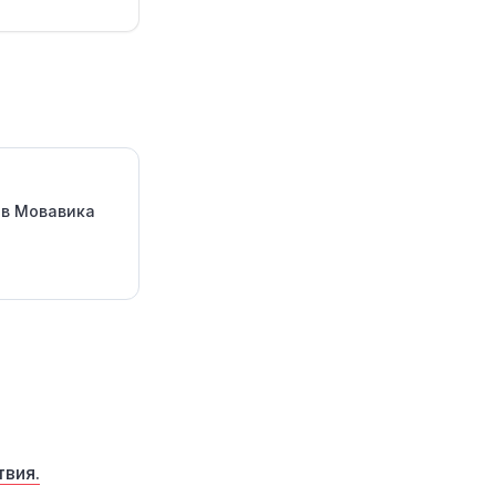
в Мовавика
твия.