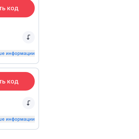
ть код
ьше информации
ть код
ьше информации