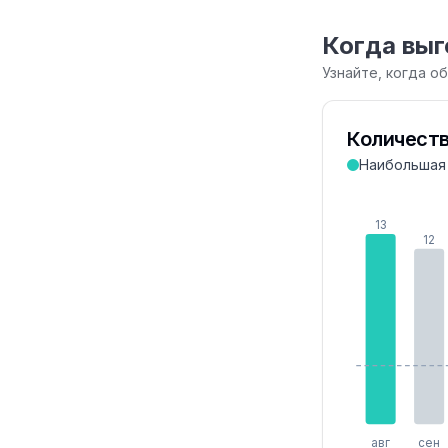
Когда выг
Узнайте, когда о
Количеств
Наибольшая
13
12
авг
сен