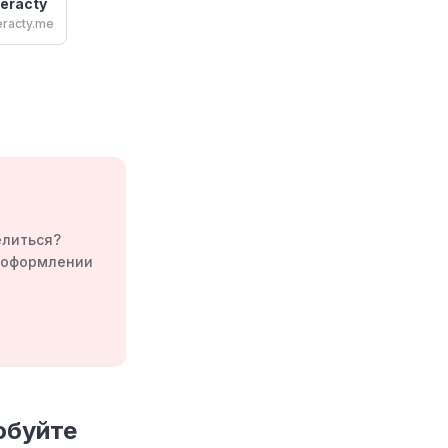
teracty
eracty.me
елиться?
а оформлении
обуйте