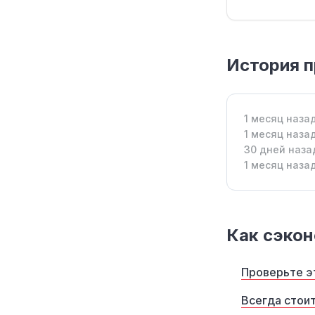
История 
1 месяц наза
1 месяц наза
30 дней наза
1 месяц наза
Как сэкон
Проверьте э
Всегда стои