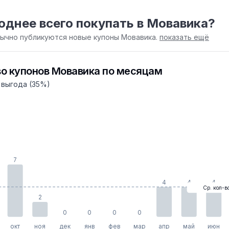
однее всего покупать в Мовавика?
бычно публикуются новые купоны Мовавика.
показать ещё
о купонов Мовавика по месяцам
 выгода (35%)
7
4
4
4
Ср. кол-в
2
0
0
0
0
окт
ноя
дек
янв
фев
мар
апр
май
июн