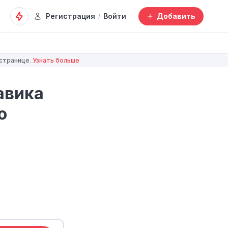
Регистрация
Войти
Добавить
/
 странице.
Узнать больше
авика
о