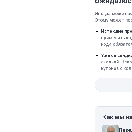
ожидалос
Иногда может во
Этому может про
Истекшие пр
применить ко
кода обязател
Уже со скидк
скидкой. Нек
купонов с код
Ограничения 
только на оп
код к товару,
Требование м
минимального 
Как мы н
соответствует
Географическ
Паве