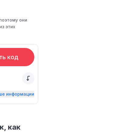
поэтому они
из этих
ть код
ьше информации
, как