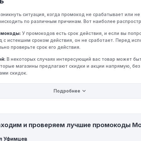
ь
зникнуть ситуация, когда промокод не срабатывает или не
исходить по различным причинам. Вот наиболее распростр
омокоды:
У промокодов есть срок действия, и если вы попр
д с истекшим сроком действия, он не сработает. Перед ис
ьно проверьте срок его действия.
ой:
В некоторых случаях интересующий вас товар может быт
оторые магазины предлагают скидки и акции напрямую, без
ами скидок.
на использование промокода:
Некоторые промокоды расп
Подробнее
ределенные товары, бренды или категории. Если вы пытает
 не соответствующему критериям, он не сработает.
инимальной покупки:
Некоторые промокоды требуют собл
порога покупки, чтобы получить право на скидку. Если сум
аходим и проверяем лучшие промокоды М
 указанному порогу, код не сработает.
ие ограничения:
Действие некоторых промокодов может бы
л Уфимцев