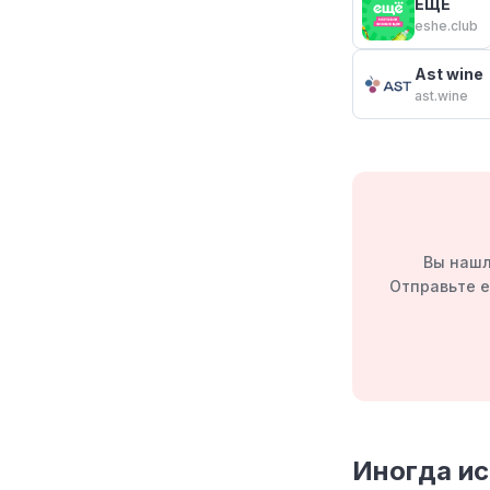
ЕЩЁ
eshe.club
Ast wine
ast.wine
Вы нашл
Отправьте е
Иногда и