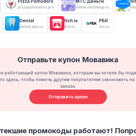
Pizza Pomodoro
МТС Деньги
In
pizzapomodoro.pro
online.mtsdengi.ru
int
Dental
Itch io
РБК
dental.spb.ru
itch.io
rbc.ru
Отправьте купон Мовавика
и работающий купон Мовавика, которым вы хотели бы под
го здесь, чтобы помочь другим покупателям сэкономить н
заказа.
Отправить купон
стекшие промокоды работают! Попр