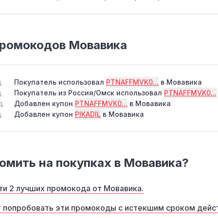
промокодов Мовавика
д
Покупатель использовал
PTNAFFMVK0...
в Мовавика
д
Покупатель из Россия/Омск использовал
PTNAFFMVK0...
д
Добавлен купон
PTNAFFMVK0...
в Мовавика
д
Добавлен купон
PIKADIL
в Мовавика
омить на покупках в Мовавика?
ти 2 лучших промокода от Мовавика.
т попробовать эти промокоды с истекшим сроком дейс