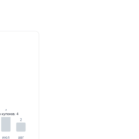
4
о купонов: 4
2
июл
авг