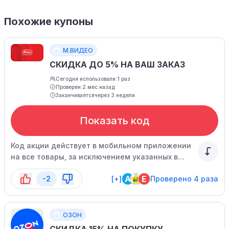
Похожие купоны
М.ВИДЕО
СКИДКА ДО 5% НА ВАШ ЗАКАЗ
Сегодня использовали:
1 раз
Проверен:
2 мес назад
Заканчивается
через 3 недели
Показать код
Код акции действует в мобильном приложении
на все товары, за исключением указанных в
списке. Спешите воспользоваться
A
E
-2
[+]
Проверено 4 раза
предложением, оно ограничено по времени.
ОЗОН