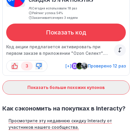
СКИДКА 15% НА ПОКУПКУ
Сегодня использовали:
18 раз
Рейтинг успеха:
54%
Заканчивается
через 3 недели
Показать код
Код акции предлагается активировать при
первом заказе в приложении "Ozon Селект".
Время действия акции ограничено.
D
3
[+]
Проверено 12 раз
Показать больше похожих купонов
Как сэкономить на покупках в Interacty?
Просмотрите эту недавнюю скидку Interacty от
участников нашего сообщества.