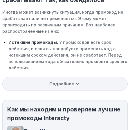
срабатывают так, как ожидалось
Иногда может возникнуть ситуация, когда промокод не
срабатывает или не применяется. Этому может
происходить по различным причинам. Вот наиболее
распространенные из них:
Истекшие промокоды:
У промокодов есть срок
действия, и если вы попробуете применить код с
истекшим сроком действия, он не сработает. Перед
использованием кода обязательно проверьте срок его
действия.
Уже со скидкой:
В некоторых случаях интересующий
Подробнее
вас товар может быть уже со скидкой. Некоторые
магазины предлагают скидки и акции напрямую, без
использования купонов с кодами скидок.
Как мы находим и проверяем лучшие
Ограничения на использование промокода:
Некоторые промокоды распространяются только на
промокоды Interacty
определенные товары, бренды или категории. Если вы
пытаетесь применить код к товару, не