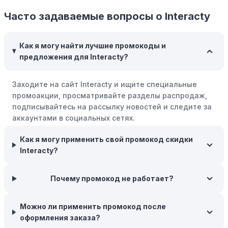
Программы вознаграждений:
Скорее всего, в
компании Interacty есть программы поощрения,
Часто задаваемые вопросы о Interacty
позволяющие зарабатывать баллы или cashback на
покупках. Накапливайте баллы и обменивайте их на
Как я могу найти лучшие промокоды и
скидки или будущие покупки.
предложения для Interacty?
Совершать покупки во время распродаж:
Следите за
крупными распродажами, такими как "черная
Заходите на сайт Interacty и ищите специальные
пятница" или сезонными акциями. В такие периоды
промоакции, просматривайте разделы распродаж,
розничные компании часто предлагают значительные
подписывайтесь на рассылку новостей и следите за
скидки.
аккаунтами в социальных сетях.
Бросьте корзину:
Если Вы не торопитесь с покупкой,
Как я могу применить свой промокод скидки
добавьте товары в корзину и оставьте их на день или
Interacty?
два. В некоторых случаях существует большая
вероятность того, что интернет-магазины, включая
Interacty, могут прислать вам код скидки, чтобы
Почему промокод не работает?
побудить вас завершить покупку.
Межсезонные покупки:
Приобретайте товары во
Можно ли применить промокод после
время межсезонных распродаж, когда магазины
оформления заказа?