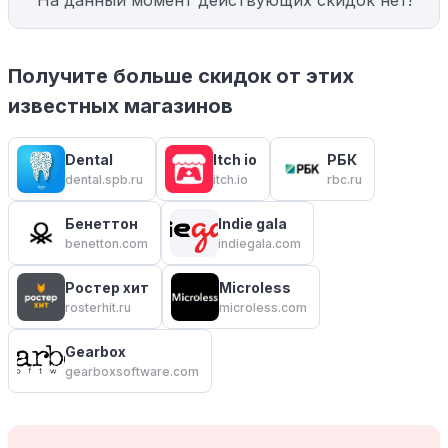
На данный момент действующих скидок нет!
Получите больше скидок от этих
известных магазинов
Dental
Itch io
РБК
dental.spb.ru
itch.io
rbc.ru
Бенеттон
Indie gala
benetton.com
indiegala.com
Ростер хит
Microless
rosterhit.ru
microless.com
Gearbox
gearboxsoftware.com