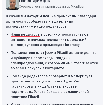
Павел Уфимцев
соответствующему критериям, он не сработает.
Сооснователь и главный редактор Pikadil.ru
Требование минимальной покупки:
Некоторые
В Pikadil мы находим лучшие промокоды благодаря
промокоды требуют соблюдения минимального
активности сообщества и тщательным
порога покупки, чтобы получить право на скидку. Если
исследованиям наших редакторов.
сумма в корзине не соответствует указанному порогу,
код не сработает.
Наши редакторы
постоянно просматривают
интернет в поисках последних промоакций,
Географические ограничения:
Действие некоторых
скидок, купонов и промокодов Interacty.
промокодов может быть ограничено определенными
местами или регионами. Если вы находитесь за
Пользователи платформы Pikadil активно делятся
пределами указанного региона, то код не будет
и публикуют промокоды, скидки и
применяться.
спецпредложения, с которыми они сталкиваются
во время покупок в Интернете.
Одноразовое использование:
Многие промокоды
Команда редакторов проверяет и модерирует
предназначены только для однократного
промокоды и скидки от Interacty, чтобы
использования. Если код уже был использован кем-то
гарантировать их действительность и
другим, он не будет действовать повторно.
надежность. Узнать больше
о редакционной
Технические сбои:
Иногда технические неполадки на
политике Pikadil
.
сайте или в процессе оформления заказа могут
Участники сообщества голосуют за эти акции и