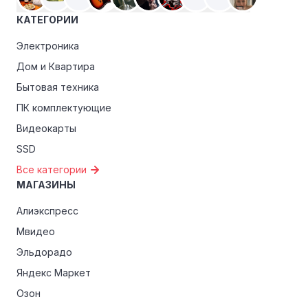
преимуществами, как скидки только для участников,
КАТЕГОРИИ
ранний доступ к распродажам или эксклюзивным
акциям.
Электроника
Дом и Квартира
Особые скидки:
Если вы соответствуете этим
критериям, проверьте, предоставляет ли Interacty
Бытовая техника
эксклюзивные скидки для студентов, ветеранов или
ПК комплектующие
пенсионеров.
Видеокарты
SSD
Все категории
МАГАЗИНЫ
Алиэкспресс
Мвидео
Эльдорадо
Яндекс Маркет
Озон