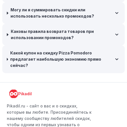
Возможность бесплатной доставки:
Большинство
Могу ли я суммировать скидки или
интернет-магазинов часто предлагают бесплатную
использовать несколько промокодов?
доставку, что позволяет сэкономить. Некоторые
магазины предоставляют бесплатную доставку при
заказе на сумму, превышающую определенную,
Каковы правила возврата товаров при
поэтому рассмотрите возможность покупки
использовании промокодов?
нескольких товаром в одном заказе.
Какой купон на скидку Pizza Pomodoro
Следите за социальными сетями:
Следите за Pizza
предлагает наибольшую экономию прямо
Pomodoro в социальных сетях, таких как VK, Facebook
сейчас?
или Instagram. Ритейлеры часто делятся со своими
подписчиками эксклюзивными кодами скидок или
акциями.
Программы лояльности:
Присоединяйтесь к
Pikadil
программам лояльности, предлагаемым интернет-
магазинами, чтобы пользоваться такими
Pikadil.ru - cайт о вас и о скидках,
преимуществами, как скидки только для участников,
которые вы любите. Присоединяйтесь к
ранний доступ к распродажам или эксклюзивным
нашему сообществу любителей скидок,
акциям.
чтобы одним из первых узнавать о