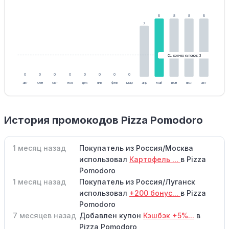
8
8
8
8
7
Ср. кол-во купонов: 3
0
0
0
0
0
0
0
0
авг
сен
окт
ноя
дек
янв
фев
мар
апр
май
июн
июл
авг
История промокодов Pizza Pomodoro
1 месяц назад
Покупатель из Россия/Москва
использовал
Картофель ...
в Pizza
Pomodoro
1 месяц назад
Покупатель из Россия/Луганск
использовал
+200 бонус...
в Pizza
Pomodoro
7 месяцев назад
Добавлен купон
Кэшбэк +5%...
в
Pizza Pomodoro