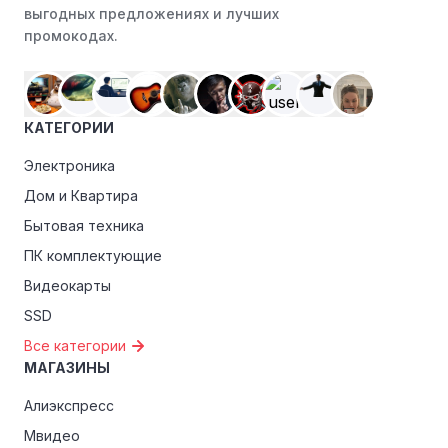
выгодных предложениях и лучших
Особые скидки:
Если вы соответствуете этим
промокодах.
критериям, проверьте, предоставляет ли Pizza
Pomodoro эксклюзивные скидки для студентов,
ветеранов или пенсионеров.
КАТЕГОРИИ
Электроника
Дом и Квартира
Бытовая техника
ПК комплектующие
Видеокарты
SSD
Все категории
МАГАЗИНЫ
Алиэкспресс
Мвидео