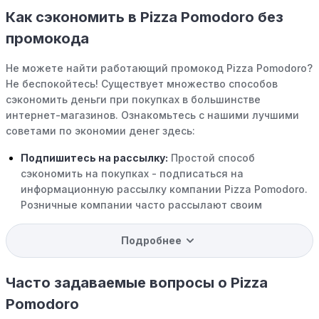
Как сэкономить в Pizza Pomodoro без
промокода
Не можете найти работающий промокод Pizza Pomodoro?
Не беспокойтесь! Существует множество способов
сэкономить деньги при покупках в большинстве
интернет-магазинов. Ознакомьтесь с нашими лучшими
советами по экономии денег здесь:
Подпишитесь на рассылку:
Простой способ
сэкономить на покупках - подписаться на
информационную рассылку компании Pizza Pomodoro.
Розничные компании часто рассылают своим
подписчикам эксклюзивные скидки, акции и ранний
доступ к распродажам.
Подробнее
Программы вознаграждений:
Скорее всего, в
компании Pizza Pomodoro есть программы поощрения,
Часто задаваемые вопросы о Pizza
позволяющие зарабатывать баллы или cashback на
Pomodoro
покупках. Накапливайте баллы и обменивайте их на