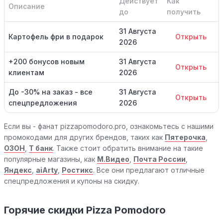
Действует
Как
Описание
до
получить
31 Августа
Картофель фри в подарок
Открыть
2026
+200 бонусов новым
31 Августа
Открыть
клиентам
2026
До -30% на заказ - все
31 Августа
Открыть
спецпредложения
2026
Если вы - фанат pizzapomodoro.pro, ознакомьтесь с нашими
промокодами для других брендов, таких как
Пятерочка
,
ОЗОН
,
Т банк
. Также стоит обратить внимание на такие
популярные магазины, как
М.Видео
,
Почта России
,
Яндекс
,
aiArty
,
Ростикс
. Все они предлагают отличные
спецпредложения и купоны на скидку.
Горячие скидки Pizza Pomodoro