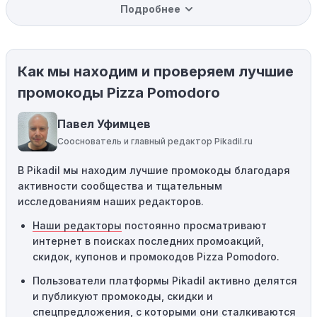
Подробнее
вас товар может быть уже со скидкой. Некоторые
магазины предлагают скидки и акции напрямую, без
использования купонов с кодами скидок.
Как мы находим и проверяем лучшие
Ограничения на использование промокода:
Некоторые промокоды распространяются только на
промокоды Pizza Pomodoro
определенные товары, бренды или категории. Если вы
пытаетесь применить код к товару, не
Павел Уфимцев
соответствующему критериям, он не сработает.
Сооснователь и главный редактор Pikadil.ru
Требование минимальной покупки:
Некоторые
В Pikadil мы находим лучшие промокоды благодаря
промокоды требуют соблюдения минимального
активности сообщества и тщательным
порога покупки, чтобы получить право на скидку. Если
исследованиям наших редакторов.
сумма в корзине не соответствует указанному порогу,
код не сработает.
Наши редакторы
постоянно просматривают
интернет в поисках последних промоакций,
Географические ограничения:
Действие некоторых
скидок, купонов и промокодов Pizza Pomodoro.
промокодов может быть ограничено определенными
местами или регионами. Если вы находитесь за
Пользователи платформы Pikadil активно делятся
пределами указанного региона, то код не будет
и публикуют промокоды, скидки и
применяться.
спецпредложения, с которыми они сталкиваются