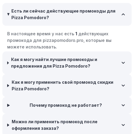
скидки или будущие покупки.
Есть ли сейчас действующие промокоды для
Совершать покупки во время распродаж:
Следите за
Pizza Pomodoro?
крупными распродажами, такими как "черная
пятница" или сезонными акциями. В такие периоды
В настоящее время у нас есть
1
действующих
розничные компании часто предлагают значительные
промокода для pizzapomodoro.pro, которые вы
скидки.
можете использовать.
Бросьте корзину:
Если Вы не торопитесь с покупкой,
добавьте товары в корзину и оставьте их на день или
Как я могу найти лучшие промокоды и
два. В некоторых случаях существует большая
предложения для Pizza Pomodoro?
вероятность того, что интернет-магазины, включая
Pizza Pomodoro, могут прислать вам код скидки, чтобы
Как я могу применить свой промокод скидки
побудить вас завершить покупку.
Pizza Pomodoro?
Межсезонные покупки:
Приобретайте товары во
время межсезонных распродаж, когда магазины
Почему промокод не работает?
предлагают большие скидки, чтобы освободить
складские запасы. Планируйте заранее и покупайте
Можно ли применить промокод после
товары на следующий сезон, когда они будут в
оформления заказа?
продаже.