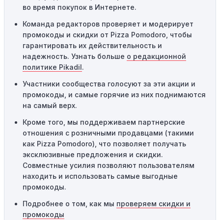
во время покупок в Интернете.
Одноразовое использование:
Многие промокоды
Команда редакторов проверяет и модерирует
предназначены только для однократного
промокоды и скидки от Pizza Pomodoro, чтобы
использования. Если код уже был использован кем-то
гарантировать их действительность и
другим, он не будет действовать повторно.
надежность. Узнать больше
о редакционной
Технические сбои:
Иногда технические неполадки на
политике Pikadil
.
сайте или в процессе оформления заказа могут
Участники сообщества голосуют за эти акции и
привести к неработоспособности кодов промокодов. В
промокоды, и самые горячие из них поднимаются
таких случаях следует обратиться за помощью в
на самый верх.
службу поддержки.
Кроме того, мы поддерживаем партнерские
отношения с розничными продавцами (такими
как Pizza Pomodoro), что позволяет получать
эксклюзивные предложения и скидки.
Совместные усилия позволяют пользователям
находить и использовать самые выгодные
промокоды.
Подробнее о том, как мы
проверяем скидки и
промокоды