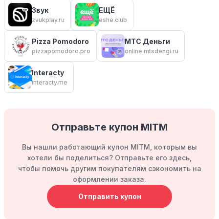
Звук
ЕЩЁ
zvukplay.ru
eshe.club
Pizza Pomodoro
МТС Деньги
pizzapomodoro.pro
online.mtsdengi.ru
Interacty
interacty.me
Отправьте купон MITM
Вы нашли работающий купон MITM, которым вы
хотели бы поделиться? Отправьте его здесь,
чтобы помочь другим покупателям сэкономить на
оформлении заказа.
Отправить купон