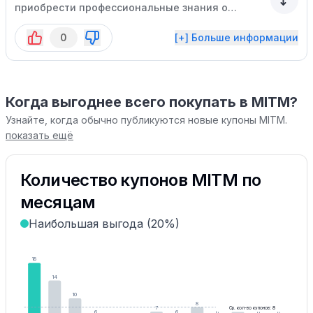
приобрести профессиональные знания о
питании для достижения спортивных целей,
0
[+] Больше информации
таких как увеличение мышечной массы,
улучшение выносливости или снижение веса.
Когда выгоднее всего покупать в MITM?
Узнайте, когда обычно публикуются новые купоны MITM.
показать ещё
Количество купонов MITM по
месяцам
Наибольшая выгода (20%)
18
14
10
8
7
7
Ср. кол-во купонов: 8
6
6
6
6
6