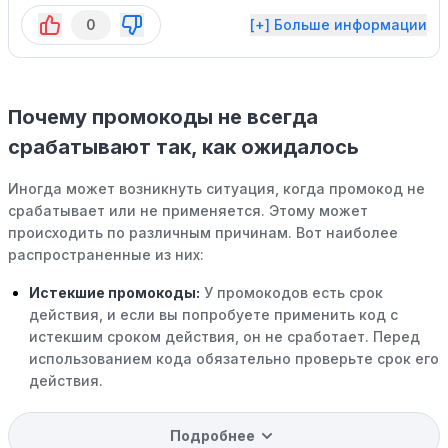
0
[+] Больше информации
Почему промокоды не всегда
срабатывают так, как ожидалось
Иногда может возникнуть ситуация, когда промокод не
срабатывает или не применяется. Этому может
происходить по различным причинам. Вот наиболее
распространенные из них:
Истекшие промокоды:
У промокодов есть срок
действия, и если вы попробуете применить код с
истекшим сроком действия, он не сработает. Перед
использованием кода обязательно проверьте срок его
действия.
Уже со скидкой:
В некоторых случаях интересующий
Подробнее
вас товар может быть уже со скидкой. Некоторые