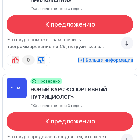
ПРИЛОЖЕНИЙ»
Заканчивается
через 3 недели
К предложению
Этот курс поможет вам освоить
программирование на C#, погрузиться в
объектно-ориентированное программирование
0
[+] Больше информации
и научиться работать с платформой Unity. Вы
узнаете, как создавать 2D и 3D игры, работать с
графикой и звуком, а также как добавить
многопользовательские режимы.
Проверено
НОВЫЙ КУРС «СПОРТИВНЫЙ
НУТРИЦИОЛОГ»
Заканчивается
через 3 недели
К предложению
Этот курс предназначен для тех, кто хочет