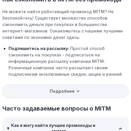
Не можете найти работающий промокод MITM? Не
беспокойтесь! Существует множество способов
сэкономить деньги при покупках в большинстве
интернет-магазинов. Ознакомьтесь с нашими лучшими
советами по экономии денег здесь:
Подпишитесь на рассылку:
Простой способ
сэкономить на покупках - подписаться на
информационную рассылку компании MITM.
Розничные компании часто рассылают своим
подписчикам эксклюзивные скидки, акции и ранний
доступ к распродажам.
Подробнее
Программы вознаграждений:
Скорее всего, в
компании MITM есть программы поощрения,
позволяющие зарабатывать баллы или cashback на
Часто задаваемые вопросы о MITM
покупках. Накапливайте баллы и обменивайте их на
скидки или будущие покупки.
Как я могу найти лучшие промокоды и
Совершать покупки во время распродаж:
Следите за