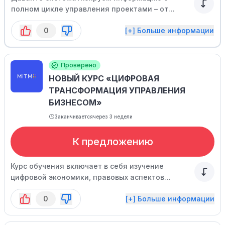
полном цикле управления проектами – от
планирования и формирования команды до
0
[+] Больше информации
контроля за выполнением и завершения
проекта, включая взаимодействие с IT-
процессами и облачными технологиями.
Проверено
НОВЫЙ КУРС «ЦИФРОВАЯ
ТРАНСФОРМАЦИЯ УПРАВЛЕНИЯ
БИЗНЕСОМ»
Заканчивается
через 3 недели
К предложению
Курс обучения включает в себя изучение
цифровой экономики, правовых аспектов
цифровизации и управления изменениями. По
0
[+] Больше информации
окончании курса вы умеете успешно
адаптировать бизнес-процессы к современным
стандартам, принимать решения на основе