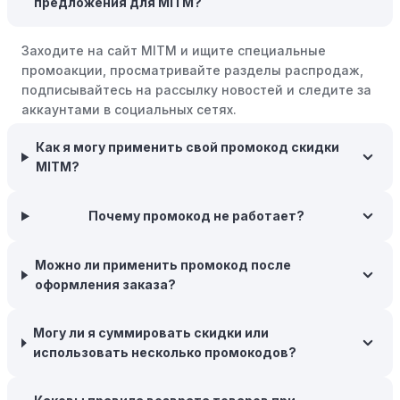
предложения для MITM?
крупными распродажами, такими как "черная
пятница" или сезонными акциями. В такие периоды
Заходите на сайт MITM и ищите специальные
розничные компании часто предлагают значительные
промоакции, просматривайте разделы распродаж,
скидки.
подписывайтесь на рассылку новостей и следите за
Бросьте корзину:
Если Вы не торопитесь с покупкой,
аккаунтами в социальных сетях.
добавьте товары в корзину и оставьте их на день или
два. В некоторых случаях существует большая
Как я могу применить свой промокод скидки
вероятность того, что интернет-магазины, включая
MITM?
MITM, могут прислать вам код скидки, чтобы побудить
вас завершить покупку.
Почему промокод не работает?
Межсезонные покупки:
Приобретайте товары во
время межсезонных распродаж, когда магазины
Можно ли применить промокод после
предлагают большие скидки, чтобы освободить
оформления заказа?
складские запасы. Планируйте заранее и покупайте
товары на следующий сезон, когда они будут в
Могу ли я суммировать скидки или
продаже.
использовать несколько промокодов?
Возможность бесплатной доставки:
Большинство
интернет-магазинов часто предлагают бесплатную