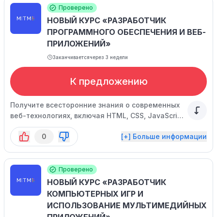
данных и внедрять инновационные методы
Проверено
работы.
НОВЫЙ КУРС «РАЗРАБОТЧИК
ПРОГРАММНОГО ОБЕСПЕЧЕНИЯ И ВЕБ-
ПРИЛОЖЕНИЙ»
Заканчивается
через 3 недели
К предложению
Получите всесторонние знания о современных
веб-технологиях, включая HTML, CSS, JavaScript
и React.js, для создания интерактивных и
0
[+] Больше информации
привлекательных пользовательских
интерфейсов. Приобретите основы бэкенда,
архитектуры программных систем и принципы
тестирования.
Проверено
НОВЫЙ КУРС «РАЗРАБОТЧИК
КОМПЬЮТЕРНЫХ ИГР И
ИСПОЛЬЗОВАНИЕ МУЛЬТИМЕДИЙНЫХ