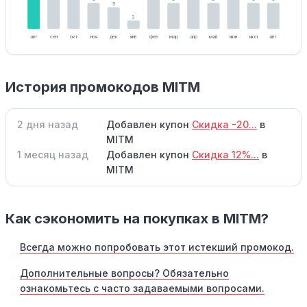
5
2
авг
сен
окт
ноя
дек
янв
фев
мар
апр
май
июн
июл
авг
История промокодов MITM
2 дня назад
Добавлен купон
Скидка -20...
в
MITM
1 месяц назад
Добавлен купон
Скидка 12%...
в
MITM
Как сэкономить на покупках в MITM?
Всегда можно попробовать этот истекший промокод.
Дополнительные вопросы? Обязательно
ознакомьтесь с часто задаваемыми вопросами.