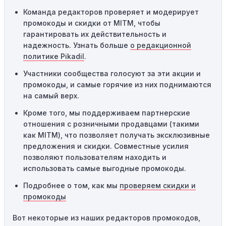
Одноразовое использование:
Многие промокоды
Команда редакторов проверяет и модерирует
предназначены только для однократного
промокоды и скидки от MITM, чтобы
использования. Если код уже был использован кем-то
гарантировать их действительность и
другим, он не будет действовать повторно.
надежность. Узнать больше
о редакционной
Технические сбои:
Иногда технические неполадки на
политике Pikadil
.
сайте или в процессе оформления заказа могут
Участники сообщества голосуют за эти акции и
привести к неработоспособности кодов промокодов. В
промокоды, и самые горячие из них поднимаются
таких случаях следует обратиться за помощью в
на самый верх.
службу поддержки.
Кроме того, мы поддерживаем партнерские
отношения с розничными продавцами (такими
как MITM), что позволяет получать эксклюзивные
предложения и скидки. Совместные усилия
позволяют пользователям находить и
использовать самые выгодные промокоды.
Подробнее о том, как мы
проверяем скидки и
промокоды
Вот некоторые из наших редакторов промокодов,