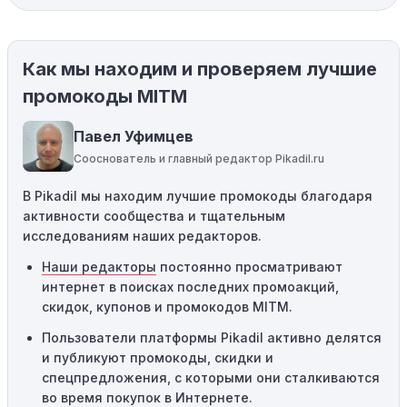
магазины предлагают скидки и акции напрямую, без
использования купонов с кодами скидок.
Как мы находим и проверяем лучшие
Ограничения на использование промокода:
Некоторые промокоды распространяются только на
промокоды MITM
определенные товары, бренды или категории. Если вы
пытаетесь применить код к товару, не
Павел Уфимцев
соответствующему критериям, он не сработает.
Сооснователь и главный редактор Pikadil.ru
Требование минимальной покупки:
Некоторые
В Pikadil мы находим лучшие промокоды благодаря
промокоды требуют соблюдения минимального
активности сообщества и тщательным
порога покупки, чтобы получить право на скидку. Если
исследованиям наших редакторов.
сумма в корзине не соответствует указанному порогу,
код не сработает.
Наши редакторы
постоянно просматривают
интернет в поисках последних промоакций,
Географические ограничения:
Действие некоторых
скидок, купонов и промокодов MITM.
промокодов может быть ограничено определенными
местами или регионами. Если вы находитесь за
Пользователи платформы Pikadil активно делятся
пределами указанного региона, то код не будет
и публикуют промокоды, скидки и
применяться.
спецпредложения, с которыми они сталкиваются
во время покупок в Интернете.