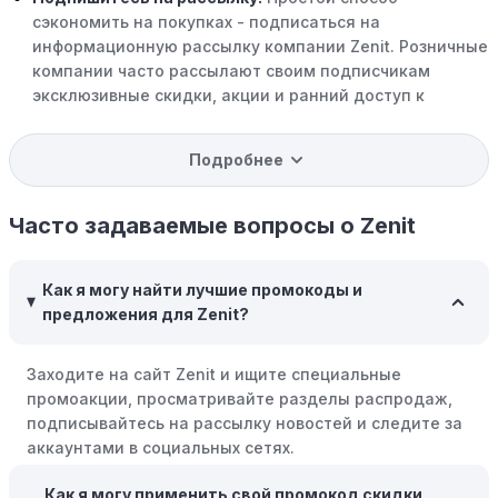
сэкономить на покупках - подписаться на
информационную рассылку компании Zenit. Розничные
компании часто рассылают своим подписчикам
эксклюзивные скидки, акции и ранний доступ к
распродажам.
Подробнее
Программы вознаграждений:
Скорее всего, в
компании Zenit есть программы поощрения,
позволяющие зарабатывать баллы или cashback на
Часто задаваемые вопросы о Zenit
покупках. Накапливайте баллы и обменивайте их на
скидки или будущие покупки.
Как я могу найти лучшие промокоды и
Совершать покупки во время распродаж:
Следите за
предложения для Zenit?
крупными распродажами, такими как "черная
пятница" или сезонными акциями. В такие периоды
Заходите на сайт Zenit и ищите специальные
розничные компании часто предлагают значительные
промоакции, просматривайте разделы распродаж,
скидки.
подписывайтесь на рассылку новостей и следите за
Бросьте корзину:
Если Вы не торопитесь с покупкой,
аккаунтами в социальных сетях.
добавьте товары в корзину и оставьте их на день или
два. В некоторых случаях существует большая
Как я могу применить свой промокод скидки