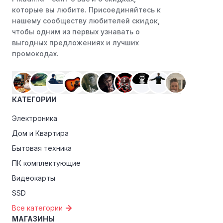
Instagram. Ритейлеры часто делятся со своими
которые вы любите. Присоединяйтесь к
подписчиками эксклюзивными кодами скидок или
нашему сообществу любителей скидок,
акциями.
чтобы одним из первых узнавать о
выгодных предложениях и лучших
Программы лояльности:
Присоединяйтесь к
промокодах.
программам лояльности, предлагаемым интернет-
магазинами, чтобы пользоваться такими
преимуществами, как скидки только для участников,
ранний доступ к распродажам или эксклюзивным
КАТЕГОРИИ
акциям.
Электроника
Особые скидки:
Если вы соответствуете этим
критериям, проверьте, предоставляет ли Zenit
Дом и Квартира
эксклюзивные скидки для студентов, ветеранов или
Бытовая техника
пенсионеров.
ПК комплектующие
Видеокарты
SSD
Все категории
МАГАЗИНЫ