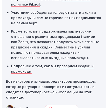
Технические сбои:
Иногда технические неполадки на
политике Pikadil
.
сайте или в процессе оформления заказа могут
Участники сообщества голосуют за эти акции и
привести к неработоспособности кодов промокодов. В
промокоды, и самые горячие из них поднимаются
таких случаях следует обратиться за помощью в
на самый верх.
службу поддержки.
Кроме того, мы поддерживаем партнерские
отношения с розничными продавцами (такими
как Zenit), что позволяет получать эксклюзивные
предложения и скидки. Совместные усилия
позволяют пользователям находить и
использовать самые выгодные промокоды.
Подробнее о том, как мы
проверяем скидки и
промокоды
Вот некоторые из наших редакторов промокодов,
которые регулярно проверяют их актуальность и
следят за достоверностью информации на этой
странице: