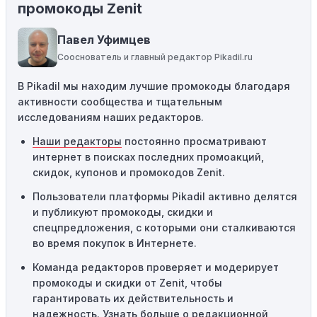
Некоторые промокоды распространяются только на
промокоды Zenit
определенные товары, бренды или категории. Если вы
пытаетесь применить код к товару, не
Павел Уфимцев
соответствующему критериям, он не сработает.
Сооснователь и главный редактор Pikadil.ru
Требование минимальной покупки:
Некоторые
В Pikadil мы находим лучшие промокоды благодаря
промокоды требуют соблюдения минимального
активности сообщества и тщательным
порога покупки, чтобы получить право на скидку. Если
исследованиям наших редакторов.
сумма в корзине не соответствует указанному порогу,
код не сработает.
Наши редакторы
постоянно просматривают
интернет в поисках последних промоакций,
Географические ограничения:
Действие некоторых
скидок, купонов и промокодов Zenit.
промокодов может быть ограничено определенными
местами или регионами. Если вы находитесь за
Пользователи платформы Pikadil активно делятся
пределами указанного региона, то код не будет
и публикуют промокоды, скидки и
применяться.
спецпредложения, с которыми они сталкиваются
во время покупок в Интернете.
Одноразовое использование:
Многие промокоды
Команда редакторов проверяет и модерирует
предназначены только для однократного
промокоды и скидки от Zenit, чтобы
использования. Если код уже был использован кем-то
гарантировать их действительность и
другим, он не будет действовать повторно.
надежность. Узнать больше
о редакционной