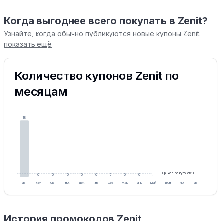
Когда выгоднее всего покупать в Zenit?
Узнайте, когда обычно публикуются новые купоны Zenit.
показать ещё
Количество купонов Zenit по
месяцам
18
Ср. кол-во купонов: 1
0
0
0
0
0
0
0
0
0
0
0
0
авг
сен
окт
ноя
дек
янв
фев
мар
апр
май
июн
июл
авг
История промокодов Zenit