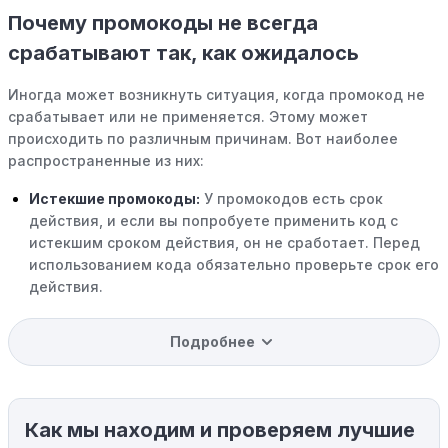
Почему промокоды не всегда
срабатывают так, как ожидалось
Иногда может возникнуть ситуация, когда промокод не
срабатывает или не применяется. Этому может
происходить по различным причинам. Вот наиболее
распространенные из них:
Истекшие промокоды:
У промокодов есть срок
действия, и если вы попробуете применить код с
истекшим сроком действия, он не сработает. Перед
использованием кода обязательно проверьте срок его
действия.
Уже со скидкой:
В некоторых случаях интересующий
Подробнее
вас товар может быть уже со скидкой. Некоторые
магазины предлагают скидки и акции напрямую, без
использования купонов с кодами скидок.
Как мы находим и проверяем лучшие
Ограничения на использование промокода: