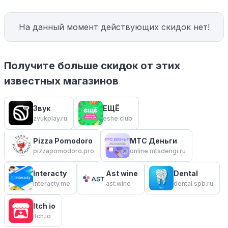
На данный момент действующих скидок нет!
Получите больше скидок от этих
известных магазинов
Звук
ЕЩЁ
zvukplay.ru
eshe.club
Pizza Pomodoro
МТС Деньги
pizzapomodoro.pro
online.mtsdengi.ru
Interacty
Ast wine
Dental
interacty.me
ast.wine
dental.spb.ru
Itch io
itch.io