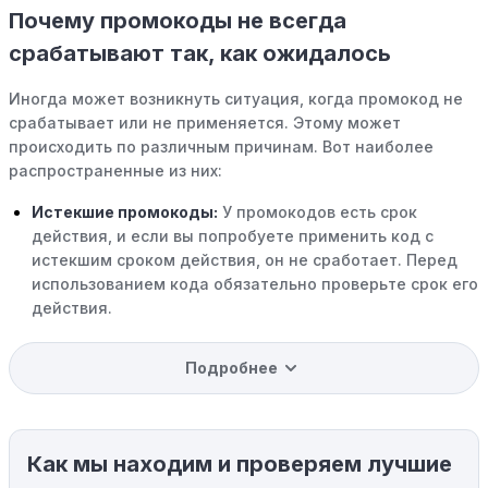
Почему промокоды не всегда
срабатывают так, как ожидалось
Иногда может возникнуть ситуация, когда промокод не
срабатывает или не применяется. Этому может
происходить по различным причинам. Вот наиболее
распространенные из них:
Истекшие промокоды:
У промокодов есть срок
действия, и если вы попробуете применить код с
истекшим сроком действия, он не сработает. Перед
использованием кода обязательно проверьте срок его
действия.
Уже со скидкой:
В некоторых случаях интересующий
Подробнее
вас товар может быть уже со скидкой. Некоторые
магазины предлагают скидки и акции напрямую, без
использования купонов с кодами скидок.
Как мы находим и проверяем лучшие
Ограничения на использование промокода:
Некоторые промокоды распространяются только на