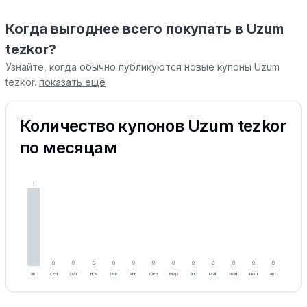
Когда выгоднее всего покупать в Uzum
tezkor?
Узнайте, когда обычно публикуются новые купоны Uzum
tezkor.
показать ещё
Количество купонов Uzum tezkor
по месяцам
1
0
0
0
0
0
0
0
0
0
0
0
0
авг
сен
окт
ноя
дек
янв
фев
мар
апр
май
июн
июл
авг