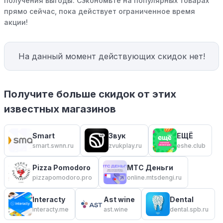
получения выгоды. Сэкономьте на популярных товарах
прямо сейчас, пока действует ограниченное время
акции!
На данный момент действующих скидок нет!
Получите больше скидок от этих
известных магазинов
Smart
Звук
ЕЩЁ
smart.swnn.ru
zvukplay.ru
eshe.club
Pizza Pomodoro
МТС Деньги
pizzapomodoro.pro
online.mtsdengi.ru
Interacty
Ast wine
Dental
interacty.me
ast.wine
dental.spb.ru