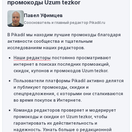
промокоды Uzum tezkor
определенные товары, бренды или категории. Если вы
пытаетесь применить код к товару, не
Павел Уфимцев
соответствующему критериям, он не сработает.
Сооснователь и главный редактор Pikadil.ru
Требование минимальной покупки:
Некоторые
В Pikadil мы находим лучшие промокоды благодаря
промокоды требуют соблюдения минимального
активности сообщества и тщательным
порога покупки, чтобы получить право на скидку. Если
исследованиям наших редакторов.
сумма в корзине не соответствует указанному порогу,
код не сработает.
Наши редакторы
постоянно просматривают
интернет в поисках последних промоакций,
Географические ограничения:
Действие некоторых
скидок, купонов и промокодов Uzum tezkor.
промокодов может быть ограничено определенными
местами или регионами. Если вы находитесь за
Пользователи платформы Pikadil активно делятся
пределами указанного региона, то код не будет
и публикуют промокоды, скидки и
применяться.
спецпредложения, с которыми они сталкиваются
во время покупок в Интернете.
Одноразовое использование:
Многие промокоды
Команда редакторов проверяет и модерирует
предназначены только для однократного
промокоды и скидки от Uzum tezkor, чтобы
использования. Если код уже был использован кем-то
гарантировать их действительность и
другим, он не будет действовать повторно.
надежность. Узнать больше
о редакционной