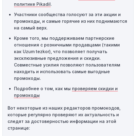
Технические сбои:
Иногда технические неполадки на
политике Pikadil
.
сайте или в процессе оформления заказа могут
Участники сообщества голосуют за эти акции и
привести к неработоспособности кодов промокодов. В
промокоды, и самые горячие из них поднимаются
таких случаях следует обратиться за помощью в
на самый верх.
службу поддержки.
Кроме того, мы поддерживаем партнерские
отношения с розничными продавцами (такими
как Uzum tezkor), что позволяет получать
эксклюзивные предложения и скидки.
Совместные усилия позволяют пользователям
находить и использовать самые выгодные
промокоды.
Подробнее о том, как мы
проверяем скидки и
промокоды
Вот некоторые из наших редакторов промокодов,
которые регулярно проверяют их актуальность и
следят за достоверностью информации на этой
странице: