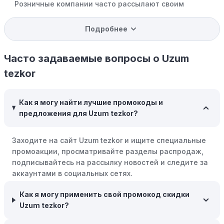
Розничные компании часто рассылают своим
подписчикам эксклюзивные скидки, акции и ранний
доступ к распродажам.
Подробнее
Программы вознаграждений:
Скорее всего, в
компании Uzum tezkor есть программы поощрения,
Часто задаваемые вопросы о Uzum
позволяющие зарабатывать баллы или cashback на
tezkor
покупках. Накапливайте баллы и обменивайте их на
скидки или будущие покупки.
Как я могу найти лучшие промокоды и
Совершать покупки во время распродаж:
Следите за
предложения для Uzum tezkor?
крупными распродажами, такими как "черная
пятница" или сезонными акциями. В такие периоды
Заходите на сайт Uzum tezkor и ищите специальные
розничные компании часто предлагают значительные
промоакции, просматривайте разделы распродаж,
скидки.
подписывайтесь на рассылку новостей и следите за
Бросьте корзину:
Если Вы не торопитесь с покупкой,
аккаунтами в социальных сетях.
добавьте товары в корзину и оставьте их на день или
два. В некоторых случаях существует большая
Как я могу применить свой промокод скидки
вероятность того, что интернет-магазины, включая
Uzum tezkor?
Uzum tezkor, могут прислать вам код скидки, чтобы