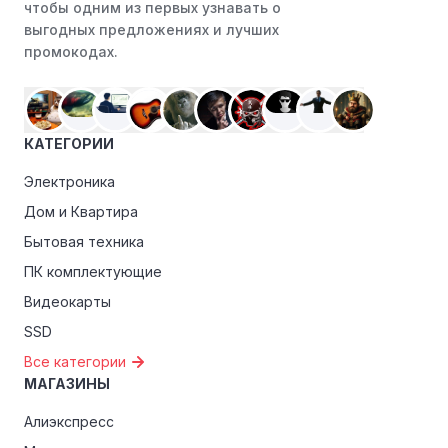
чтобы одним из первых узнавать о
выгодных предложениях и лучших
Программы лояльности:
Присоединяйтесь к
промокодах.
программам лояльности, предлагаемым интернет-
магазинами, чтобы пользоваться такими
преимуществами, как скидки только для участников,
ранний доступ к распродажам или эксклюзивным
КАТЕГОРИИ
акциям.
Электроника
Особые скидки:
Если вы соответствуете этим
критериям, проверьте, предоставляет ли Uzum tezkor
Дом и Квартира
эксклюзивные скидки для студентов, ветеранов или
Бытовая техника
пенсионеров.
ПК комплектующие
Видеокарты
SSD
Все категории
МАГАЗИНЫ
Алиэкспресс