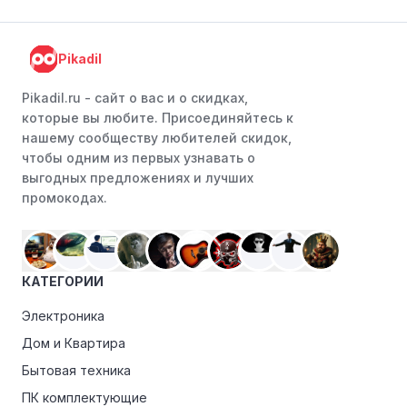
Instagram. Ритейлеры часто делятся со своими
подписчиками эксклюзивными кодами скидок или
Pikadil
акциями.
Программы лояльности:
Присоединяйтесь к
Pikadil.ru - cайт о вас и о скидках,
программам лояльности, предлагаемым интернет-
которые вы любите. Присоединяйтесь к
магазинами, чтобы пользоваться такими
нашему сообществу любителей скидок,
преимуществами, как скидки только для участников,
чтобы одним из первых узнавать о
ранний доступ к распродажам или эксклюзивным
выгодных предложениях и лучших
акциям.
промокодах.
Особые скидки:
Если вы соответствуете этим
критериям, проверьте, предоставляет ли Суши шеф
эксклюзивные скидки для студентов, ветеранов или
КАТЕГОРИИ
пенсионеров.
Электроника
Дом и Квартира
Бытовая техника
ПК комплектующие