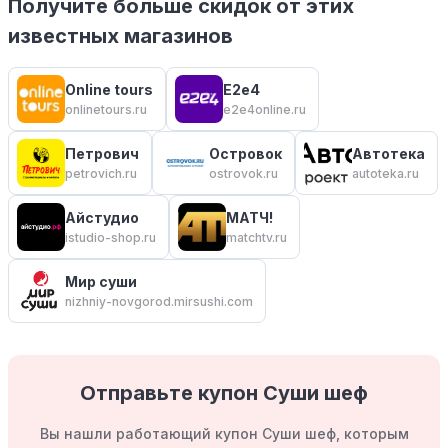
Получите больше скидок от этих
известных магазинов
Online tours
E2e4
onlinetours.ru
e2e4online.ru
Петрович
Островок
Автотека
petrovich.ru
ostrovok.ru
autoteka.ru
Айстудио
МАТЧ!
istudio-shop.ru
matchtv.ru
Мир суши
nizhniy-novgorod.mirsushi.com
Отправьте купон Суши шеф
Вы нашли работающий купон Суши шеф, которым