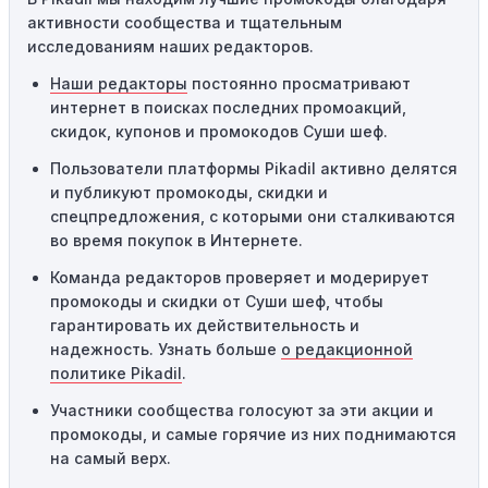
промокоды требуют соблюдения минимального
активности сообщества и тщательным
порога покупки, чтобы получить право на скидку. Если
исследованиям наших редакторов.
сумма в корзине не соответствует указанному порогу,
код не сработает.
Наши редакторы
постоянно просматривают
интернет в поисках последних промоакций,
Географические ограничения:
Действие некоторых
скидок, купонов и промокодов Суши шеф.
промокодов может быть ограничено определенными
местами или регионами. Если вы находитесь за
Пользователи платформы Pikadil активно делятся
пределами указанного региона, то код не будет
и публикуют промокоды, скидки и
применяться.
спецпредложения, с которыми они сталкиваются
во время покупок в Интернете.
Одноразовое использование:
Многие промокоды
Команда редакторов проверяет и модерирует
предназначены только для однократного
промокоды и скидки от Суши шеф, чтобы
использования. Если код уже был использован кем-то
гарантировать их действительность и
другим, он не будет действовать повторно.
надежность. Узнать больше
о редакционной
Технические сбои:
Иногда технические неполадки на
политике Pikadil
.
сайте или в процессе оформления заказа могут
Участники сообщества голосуют за эти акции и
привести к неработоспособности кодов промокодов. В
промокоды, и самые горячие из них поднимаются
таких случаях следует обратиться за помощью в
на самый верх.
службу поддержки.