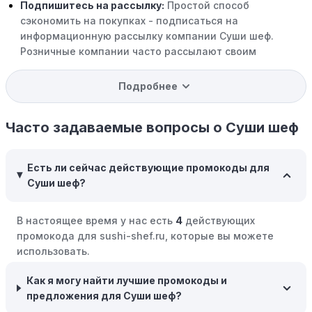
Подпишитесь на рассылку:
Простой способ
сэкономить на покупках - подписаться на
информационную рассылку компании Суши шеф.
Розничные компании часто рассылают своим
подписчикам эксклюзивные скидки, акции и ранний
доступ к распродажам.
Подробнее
Программы вознаграждений:
Скорее всего, в
компании Суши шеф есть программы поощрения,
Часто задаваемые вопросы о Суши шеф
позволяющие зарабатывать баллы или cashback на
покупках. Накапливайте баллы и обменивайте их на
Есть ли сейчас действующие промокоды для
скидки или будущие покупки.
Суши шеф?
Совершать покупки во время распродаж:
Следите за
крупными распродажами, такими как "черная
В настоящее время у нас есть
4
действующих
пятница" или сезонными акциями. В такие периоды
промокода для sushi-shef.ru, которые вы можете
розничные компании часто предлагают значительные
использовать.
скидки.
Как я могу найти лучшие промокоды и
Бросьте корзину:
Если Вы не торопитесь с покупкой,
предложения для Суши шеф?
добавьте товары в корзину и оставьте их на день или