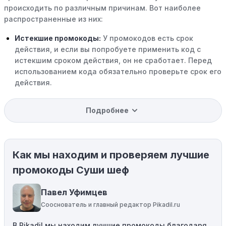
происходить по различным причинам. Вот наиболее
распространенные из них:
Истекшие промокоды:
У промокодов есть срок
действия, и если вы попробуете применить код с
истекшим сроком действия, он не сработает. Перед
использованием кода обязательно проверьте срок его
действия.
Уже со скидкой:
В некоторых случаях интересующий
Подробнее
вас товар может быть уже со скидкой. Некоторые
магазины предлагают скидки и акции напрямую, без
использования купонов с кодами скидок.
Как мы находим и проверяем лучшие
Ограничения на использование промокода:
Некоторые промокоды распространяются только на
промокоды Суши шеф
определенные товары, бренды или категории. Если вы
пытаетесь применить код к товару, не
Павел Уфимцев
соответствующему критериям, он не сработает.
Сооснователь и главный редактор Pikadil.ru
Требование минимальной покупки:
Некоторые
В Pikadil мы находим лучшие промокоды благодаря