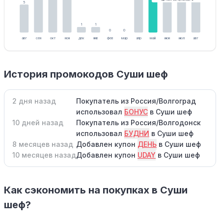
5
1
1
0
0
авг
сен
окт
ноя
дек
янв
фев
мар
апр
май
июн
июл
авг
История промокодов Суши шеф
2 дня назад
Покупатель из Россия/Волгоград
использовал
БОНУС
в Суши шеф
10 дней назад
Покупатель из Россия/Волгодонск
использовал
БУДНИ
в Суши шеф
8 месяцев назад
Добавлен купон
ДЕНЬ
в Суши шеф
10 месяцев назад
Добавлен купон
UDAY
в Суши шеф
Как сэкономить на покупках в Суши
шеф?