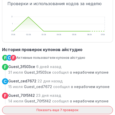
Проверки и использования кодов за неделю
2
1
0
01.08
02.08
03.08
04.08
05.08
06.08
07.08
История проверок купонов айстудио
F
C
F
Активные пользователи купонов айстудио
F
Guest_3f503ce
6 дней назад
31 июля
Guest_3f503ce
сообщил
о нерабочем купоне
C
Guest_ced7672
22 дня назад
15 июля
Guest_ced7672
сообщил
о нерабочем купоне
F
Guest_70f5f42
23 дня назад
14 июля
Guest_70f5f42
сообщил
о нерабочем купоне
Показать еще 7 проверок