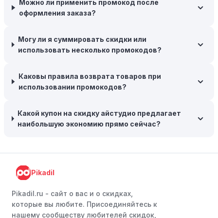
Можно ли применить промокод после
складские запасы. Планируйте заранее и покупайте
оформления заказа?
товары на следующий сезон, когда они будут в
продаже.
Могу ли я суммировать скидки или
Возможность бесплатной доставки:
Большинство
использовать несколько промокодов?
интернет-магазинов часто предлагают бесплатную
доставку, что позволяет сэкономить. Некоторые
Каковы правила возврата товаров при
магазины предоставляют бесплатную доставку при
использовании промокодов?
заказе на сумму, превышающую определенную,
поэтому рассмотрите возможность покупки
нескольких товаром в одном заказе.
Какой купон на скидку айстудио предлагает
наибольшую экономию прямо сейчас?
Следите за социальными сетями:
Следите за
айстудио в социальных сетях, таких как VK, Facebook
или Instagram. Ритейлеры часто делятся со своими
подписчиками эксклюзивными кодами скидок или
Pikadil
акциями.
Программы лояльности:
Присоединяйтесь к
Pikadil.ru - cайт о вас и о скидках,
программам лояльности, предлагаемым интернет-
которые вы любите. Присоединяйтесь к
магазинами, чтобы пользоваться такими
нашему сообществу любителей скидок,