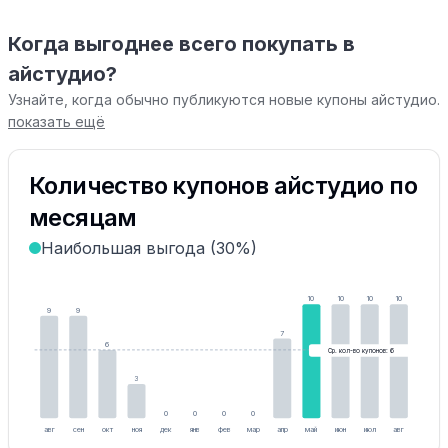
Когда выгоднее всего покупать в
айстудио?
Узнайте, когда обычно публикуются новые купоны айстудио.
показать ещё
Количество купонов айстудио по
месяцам
Наибольшая выгода (30%)
10
10
10
10
9
9
7
6
Ср. кол-во купонов: 6
3
0
0
0
0
авг
сен
окт
ноя
дек
янв
фев
мар
апр
май
июн
июл
авг