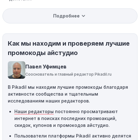
Уже со скидкой:
В некоторых случаях интересующий
Подробнее
вас товар может быть уже со скидкой. Некоторые
магазины предлагают скидки и акции напрямую, без
использования купонов с кодами скидок.
Как мы находим и проверяем лучшие
Ограничения на использование промокода:
Некоторые промокоды распространяются только на
промокоды айстудио
определенные товары, бренды или категории. Если вы
пытаетесь применить код к товару, не
Павел Уфимцев
соответствующему критериям, он не сработает.
Сооснователь и главный редактор Pikadil.ru
Требование минимальной покупки:
Некоторые
В Pikadil мы находим лучшие промокоды благодаря
промокоды требуют соблюдения минимального
активности сообщества и тщательным
порога покупки, чтобы получить право на скидку. Если
исследованиям наших редакторов.
сумма в корзине не соответствует указанному порогу,
код не сработает.
Наши редакторы
постоянно просматривают
интернет в поисках последних промоакций,
Географические ограничения:
Действие некоторых
скидок, купонов и промокодов айстудио.
промокодов может быть ограничено определенными
местами или регионами. Если вы находитесь за
Пользователи платформы Pikadil активно делятся