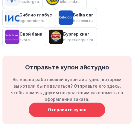
muztorg.ru
bikeland.ru
Библио глобус
Belka car
bgoperator.ru
belkacar.ru
Свой банк
Бургер кинг
svoi.ru
burgerkingrus.ru
Отправьте купон айстудио
Вы нашли работающий купон айстудио, которым
вы хотели бы поделиться? Отправьте его здесь,
чтобы помочь другим покупателям сэкономить на
оформлении заказа.
Отправить купон