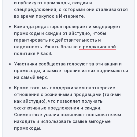
пределами указанного региона, то код не будет
и публикуют промокоды, скидки и
применяться.
спецпредложения, с которыми они сталкиваются
во время покупок в Интернете.
Одноразовое использование:
Многие промокоды
Команда редакторов проверяет и модерирует
предназначены только для однократного
промокоды и скидки от айстудио, чтобы
использования. Если код уже был использован кем-то
гарантировать их действительность и
другим, он не будет действовать повторно.
надежность. Узнать больше
о редакционной
Технические сбои:
Иногда технические неполадки на
политике Pikadil
.
сайте или в процессе оформления заказа могут
Участники сообщества голосуют за эти акции и
привести к неработоспособности кодов промокодов. В
промокоды, и самые горячие из них поднимаются
таких случаях следует обратиться за помощью в
на самый верх.
службу поддержки.
Кроме того, мы поддерживаем партнерские
отношения с розничными продавцами (такими
как айстудио), что позволяет получать
эксклюзивные предложения и скидки.
Совместные усилия позволяют пользователям
находить и использовать самые выгодные
промокоды.