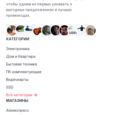
преимуществами, как скидки только для участников,
чтобы одним из первых узнавать о
ранний доступ к распродажам или эксклюзивным
выгодных предложениях и лучших
акциям.
промокодах.
Особые скидки:
Если вы соответствуете этим
критериям, проверьте, предоставляет ли айстудио
эксклюзивные скидки для студентов, ветеранов или
КАТЕГОРИИ
пенсионеров.
Электроника
Дом и Квартира
Бытовая техника
ПК комплектующие
Видеокарты
SSD
Все категории
МАГАЗИНЫ
Алиэкспресс