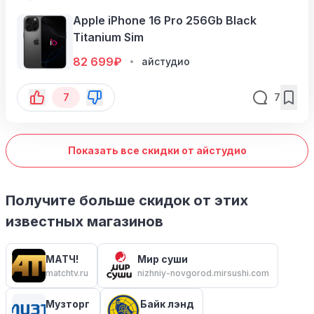
Apple iPhone 16 Pro 256Gb Black
Titanium Sim
82 699
₽
айстудио
7
7
Показать все скидки от айстудио
Получите больше скидок от этих
известных магазинов
МАТЧ!
Мир суши
matchtv.ru
nizhniy-novgorod.mirsushi.com
Музторг
Байк лэнд