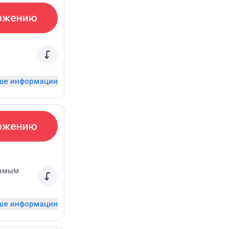
ожению
ьше информации
ожению
самым
ьше информации