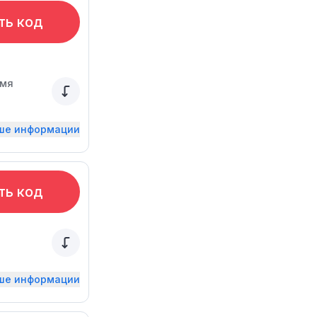
ть код
емя
ьше информации
ть код
ьше информации