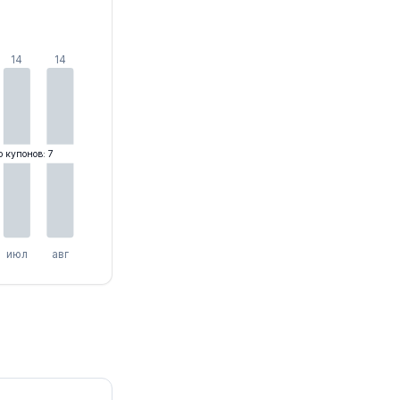
14
14
о купонов: 7
июл
авг