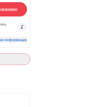
ожению
iko,
ьше информации