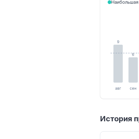
Наибольшая
9
6
авг
сен
История п