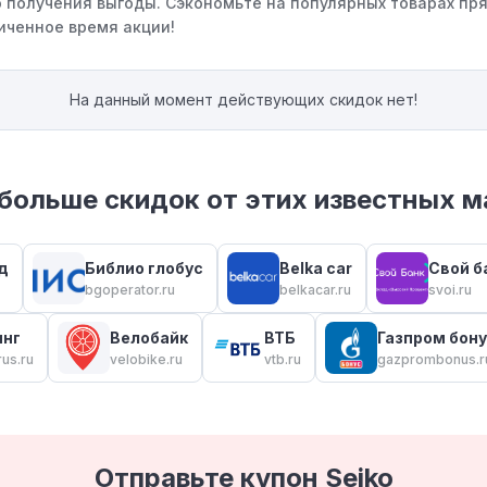
 получения выгоды. Сэкономьте на популярных товарах пря
иченное время акции!
На данный момент действующих скидок нет!
больше скидок от этих известных м
д
Библио глобус
Belka car
Свой б
bgoperator.ru
belkacar.ru
svoi.ru
инг
Велобайк
ВТБ
Газпром бон
us.ru
velobike.ru
vtb.ru
gazprombonus.r
Отправьте купон Seiko