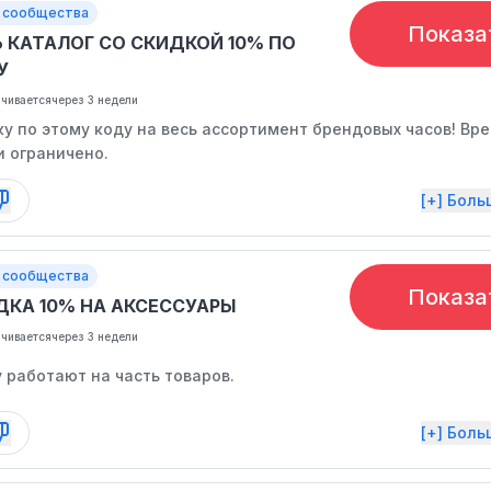
 сообщества
Показа
Ь КАТАЛОГ СО СКИДКОЙ 10% ПО
У
нчивается
через 3 недели
у по этому коду на весь ассортимент брендовых часов! Вр
и ограничено.
[+] Бол
 сообщества
Показа
ДКА 10% НА АКСЕССУАРЫ
нчивается
через 3 недели
 работают на часть товаров.
[+] Бол