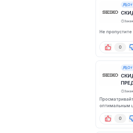
От
СКИ
Зака
Не пропустите 
0
От
СКИД
ПРЕ
Зака
Просматривайт
оптимальным 
0