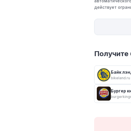
автоматического
действует огран
Получите 
Байк лэн
bikeland.ru
Бургер к
burgerkingr