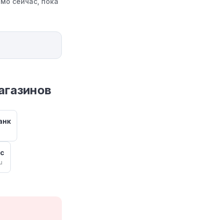
мо сейчас, пока
агазинов
анк
ус
u