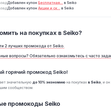
азад
Добавлен купон
Бесплатная...
в Seiko
азад
Добавлен купон
Акции и ск...
в Seiko
омить на покупках в Seiko?
и 2 лучших промокода от Seiko.
ные вопросы? Обязательно ознакомьтесь с часто зад
ый горячий промокод Seiko!
ает значительную
до 10% экономию
на покупках
в Seiko
, и о
ашим сообществом.
ые промокоды Seiko