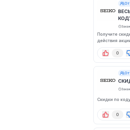
От
ВЕС
КОД
Зака
Получите скидк
действия акци
0
От
СКИ
Зака
Скидки по коду
0