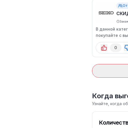
От
СКИ
Зака
В данной кате
покупайте с вы
0
Когда выг
Узнайте, когда о
Количеств