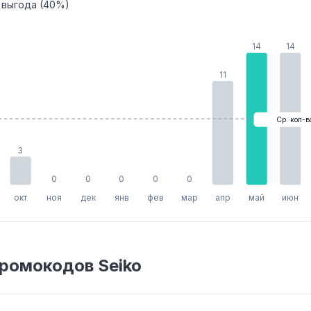
 выгода (40%)
14
14
11
Ср. кол-в
3
0
0
0
0
0
окт
ноя
дек
янв
фев
мар
апр
май
июн
ромокодов Seiko