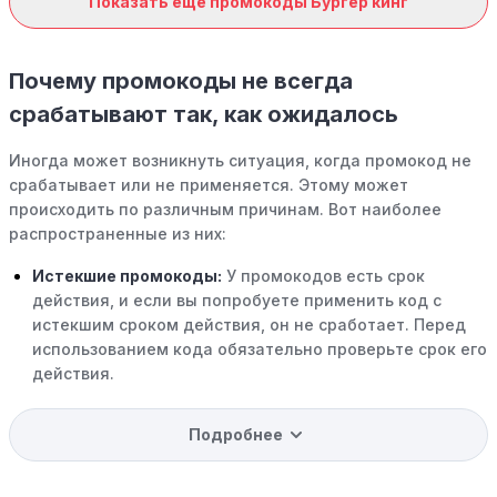
Показать ещё промокоды Бургер кинг
Почему промокоды не всегда
срабатывают так, как ожидалось
Иногда может возникнуть ситуация, когда промокод не
срабатывает или не применяется. Этому может
происходить по различным причинам. Вот наиболее
распространенные из них:
Истекшие промокоды:
У промокодов есть срок
действия, и если вы попробуете применить код с
истекшим сроком действия, он не сработает. Перед
использованием кода обязательно проверьте срок его
действия.
Уже со скидкой:
В некоторых случаях интересующий
Подробнее
вас товар может быть уже со скидкой. Некоторые
магазины предлагают скидки и акции напрямую, без
использования купонов с кодами скидок.