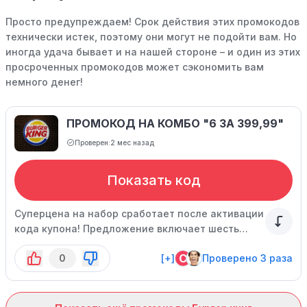
Просто предупреждаем! Срок действия этих промокодов
технически истек, поэтому они могут не подойти вам. Но
иногда удача бывает и на нашей стороне – и один из этих
просроченных промокодов может сэкономить вам
немного денег!
ПРОМОКОД НА КОМБО "6 ЗА 399,99"
Проверен:
2 мес назад
Показать код
Суперцена на набор сработает после активации
кода купона! Предложение включает шесть
позиций: "Воппер Джуниор", наггетсы, луковые
C
0
[+]
Проверено 3 раза
кольца, малую порцию "Кинг Фри", пирожок с
малиной и сливками, а также колу (0,3 л) - и
действует только при заказе на самовывоз.
Время действия акции ограничено.