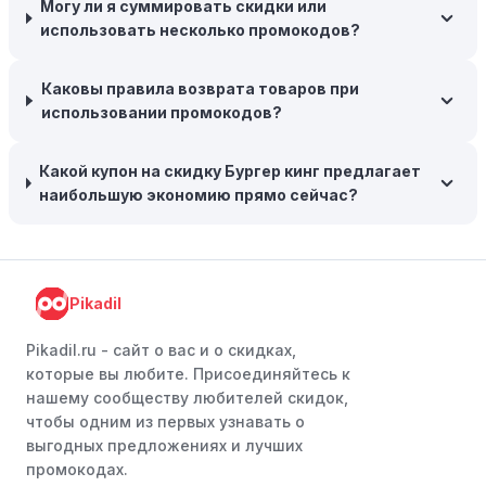
Могу ли я суммировать скидки или
ранний доступ к распродажам или эксклюзивным
использовать несколько промокодов?
акциям.
Особые скидки:
Если вы соответствуете этим
Каковы правила возврата товаров при
критериям, проверьте, предоставляет ли Бургер кинг
использовании промокодов?
эксклюзивные скидки для студентов, ветеранов или
пенсионеров.
Какой купон на скидку Бургер кинг предлагает
наибольшую экономию прямо сейчас?
Pikadil
Pikadil.ru - cайт о вас и о скидках,
которые вы любите. Присоединяйтесь к
нашему сообществу любителей скидок,
чтобы одним из первых узнавать о
выгодных предложениях и лучших
промокодах.