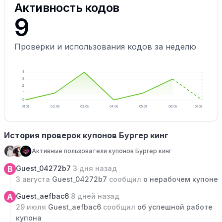
Активность кодов
9
Проверки и использования кодов за неделю
4
3
2
1
0
01.08
02.08
03.08
04.08
05.08
06.08
07.08
История проверок купонов Бургер кинг
Активные пользователи купонов Бургер кинг
B
Guest_04272b7
3 дня назад
3 августа
Guest_04272b7
сообщил
о нерабочем купоне
A
Guest_aefbac6
8 дней назад
29 июля
Guest_aefbac6
сообщил
об успешной работе
купона