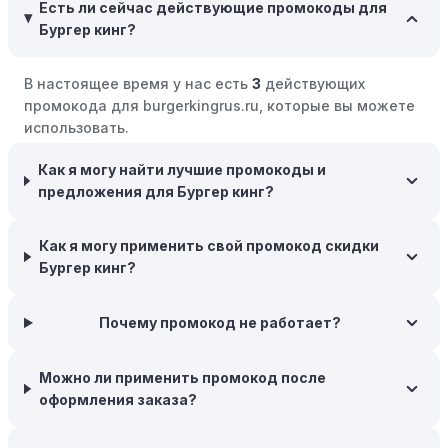
Есть ли сейчас действующие промокоды для
товары на следующий сезон, когда они будут в
Бургер кинг?
продаже.
Возможность бесплатной доставки:
Большинство
В настоящее время у нас есть
3
действующих
интернет-магазинов часто предлагают бесплатную
промокода для burgerkingrus.ru, которые вы можете
доставку, что позволяет сэкономить. Некоторые
использовать.
магазины предоставляют бесплатную доставку при
заказе на сумму, превышающую определенную,
Как я могу найти лучшие промокоды и
поэтому рассмотрите возможность покупки
предложения для Бургер кинг?
нескольких товаром в одном заказе.
Следите за социальными сетями:
Следите за Бургер
Как я могу применить свой промокод скидки
кинг в социальных сетях, таких как VK, Facebook или
Бургер кинг?
Instagram. Ритейлеры часто делятся со своими
подписчиками эксклюзивными кодами скидок или
Почему промокод не работает?
акциями.
Программы лояльности:
Присоединяйтесь к
Можно ли применить промокод после
программам лояльности, предлагаемым интернет-
оформления заказа?
магазинами, чтобы пользоваться такими
преимуществами, как скидки только для участников,