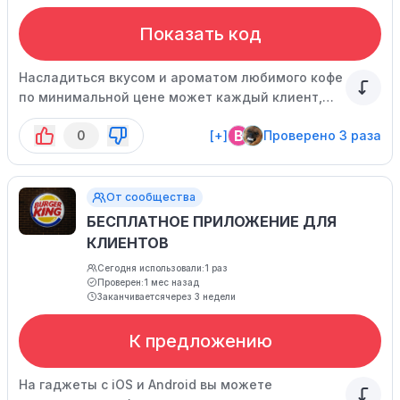
Показать код
Насладиться вкусом и ароматом любимого кофе
по минимальной цене может каждый клиент,
который зайдет в раздел "Купоны" и активирует
B
0
[+]
Проверено 3 раза
спецпредложение. Акция может завершиться
досрочно.
От сообщества
БЕСПЛАТНОЕ ПРИЛОЖЕНИЕ ДЛЯ
КЛИЕНТОВ
Сегодня использовали:
1 раз
Проверен:
1 мес назад
Заканчивается
через 3 недели
К предложению
На гаджеты с iOS и Android вы можете