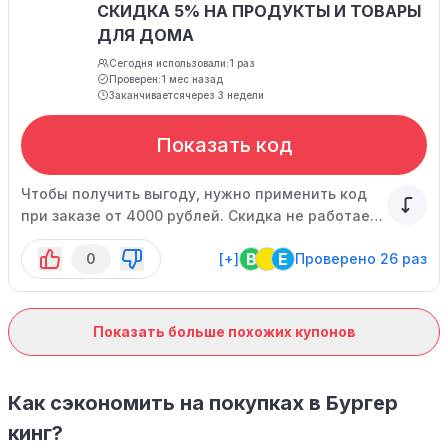
СКИДКА 5% НА ПРОДУКТЫ И ТОВАРЫ
ДЛЯ ДОМА
Сегодня использовали:
1 раз
Проверен:
1 мес назад
Заканчивается
через 3 недели
Показать код
Чтобы получить выгоду, нужно применить код
при заказе от 4000 рублей. Скидка не работает
совместно с другими предложениями, не
B
E
0
[+]
Проверено 26 раз
распространяется на экспресс-доставку, на
товары маркетплейса и социально значимые
позиции, а также акционные продукты и
исключения. Спецпредложение ограничено.
Показать больше похожих купонов
Как сэкономить на покупках в Бургер
кинг?