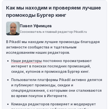
Как мы находим и проверяем лучшие
Ограничения на использование промокода:
Некоторые промокоды распространяются только на
промокоды Бургер кинг
определенные товары, бренды или категории. Если вы
пытаетесь применить код к товару, не
Павел Уфимцев
соответствующему критериям, он не сработает.
Сооснователь и главный редактор Pikadil.ru
Требование минимальной покупки:
Некоторые
В Pikadil мы находим лучшие промокоды благодаря
промокоды требуют соблюдения минимального
активности сообщества и тщательным
порога покупки, чтобы получить право на скидку. Если
исследованиям наших редакторов.
сумма в корзине не соответствует указанному порогу,
код не сработает.
Наши редакторы
постоянно просматривают
интернет в поисках последних промоакций,
Географические ограничения:
Действие некоторых
скидок, купонов и промокодов Бургер кинг.
промокодов может быть ограничено определенными
местами или регионами. Если вы находитесь за
Пользователи платформы Pikadil активно делятся
пределами указанного региона, то код не будет
и публикуют промокоды, скидки и
применяться.
спецпредложения, с которыми они сталкиваются
во время покупок в Интернете.
Одноразовое использование:
Многие промокоды
Команда редакторов проверяет и модерирует
предназначены только для однократного