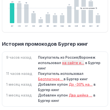
20
20
19
17
Ср. кол-во купонов: 15
10
9
8
8
8
4
авг
сен
окт
ноя
дек
янв
фев
мар
апр
май
июн
июл
авг
История промокодов Бургер кинг
9 часов назад
Покупатель из Россия/Воронеж
использовал
на сайте и...
в Бургер
кинг
11 часов назад
Покупатель использовал
Бесплатное...
в Бургер кинг
1 месяц назад
Добавлен купон
До -30% на...
в
Бургер кинг
1 месяц назад
Добавлен купон
Два шейка ...
в
Бургер кинг