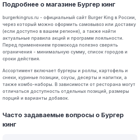
Подробнее о магазине Бургер кинг
позволяющие зарабатывать баллы или cashback на
покупках. Накапливайте баллы и обменивайте их на
burgerkingrus.ru - официальный сайт Burger King в России,
скидки или будущие покупки.
через который можно оформить самовывоз или доставку
(если доступно в вашем регионе), а также найти
Совершать покупки во время распродаж:
Следите за
актуальные правила акций и программ лояльности.
крупными распродажами, такими как "черная
Перед применением промокода полезно сверять
пятница" или сезонными акциями. В такие периоды
ограничения - минимальную сумму, список городов и
розничные компании часто предлагают значительные
сроки действия.
скидки.
Ассортимент включает бургеры и роллы, картофель и
Бросьте корзину:
Если Вы не торопитесь с покупкой,
снеки, куриные позиции, соусы, десерты и напитки, а
добавьте товары в корзину и оставьте их на день или
также комбо-наборы. В зависимости от ресторана могут
два. В некоторых случаях существует большая
отличаться доступность отдельных позиций, размеры
вероятность того, что интернет-магазины, включая
порций и варианты добавок.
Бургер кинг, могут прислать вам код скидки, чтобы
побудить вас завершить покупку.
Часто задаваемые вопросы о Бургер
Межсезонные покупки:
Приобретайте товары во
кинг
время межсезонных распродаж, когда магазины
предлагают большие скидки, чтобы освободить
складские запасы. Планируйте заранее и покупайте