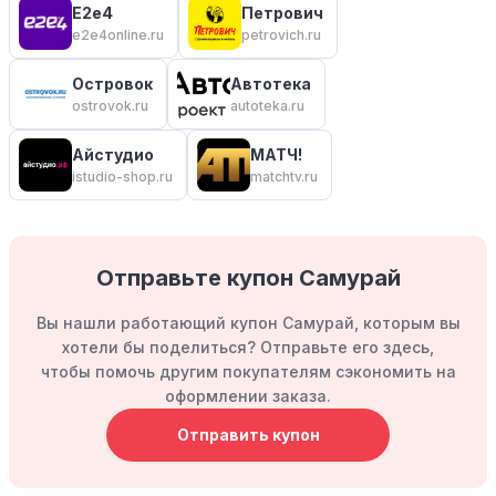
E2e4
Петрович
e2e4online.ru
petrovich.ru
Островок
Автотека
ostrovok.ru
autoteka.ru
Айстудио
МАТЧ!
istudio-shop.ru
matchtv.ru
Отправьте купон Самурай
Вы нашли работающий купон Самурай, которым вы
хотели бы поделиться? Отправьте его здесь,
чтобы помочь другим покупателям сэкономить на
оформлении заказа.
Отправить купон