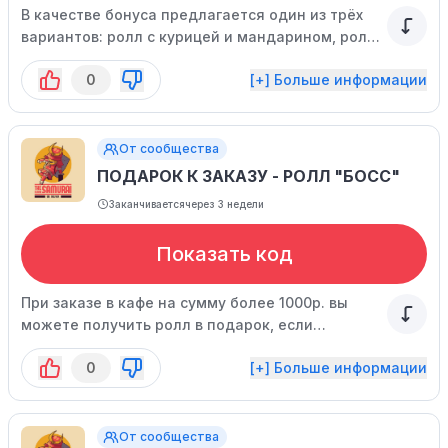
В качестве бонуса предлагается один из трёх
вариантов: ролл с курицей и мандарином, ролл
"Оливье" или жареный ролл "Босс" в
0
[+] Больше информации
зависимости от суммы заказа - 1700, 2200 или
2700р. соответственно.
От сообщества
ПОДАРОК К ЗАКАЗУ - РОЛЛ "БОСС"
Заканчивается
через 3 недели
Показать код
При заказе в кафе на сумму более 1000р. вы
можете получить ролл в подарок, если
сообщите официанту кодовое слово.
0
[+] Больше информации
Предложение действует с понедельника по
четверг после 16:00 и ограничено по времени.
От сообщества