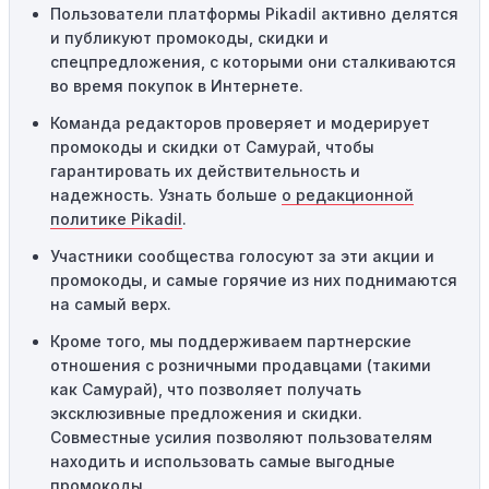
местами или регионами. Если вы находитесь за
Пользователи платформы Pikadil активно делятся
пределами указанного региона, то код не будет
и публикуют промокоды, скидки и
применяться.
спецпредложения, с которыми они сталкиваются
во время покупок в Интернете.
Одноразовое использование:
Многие промокоды
Команда редакторов проверяет и модерирует
предназначены только для однократного
промокоды и скидки от Самурай, чтобы
использования. Если код уже был использован кем-то
гарантировать их действительность и
другим, он не будет действовать повторно.
надежность. Узнать больше
о редакционной
Технические сбои:
Иногда технические неполадки на
политике Pikadil
.
сайте или в процессе оформления заказа могут
Участники сообщества голосуют за эти акции и
привести к неработоспособности кодов промокодов. В
промокоды, и самые горячие из них поднимаются
таких случаях следует обратиться за помощью в
на самый верх.
службу поддержки.
Кроме того, мы поддерживаем партнерские
отношения с розничными продавцами (такими
как Самурай), что позволяет получать
эксклюзивные предложения и скидки.
Совместные усилия позволяют пользователям
находить и использовать самые выгодные
промокоды.