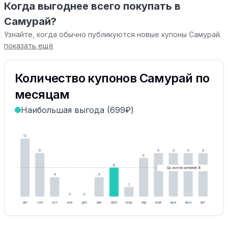
Когда выгоднее всего покупать в
Самурай?
Узнайте, когда обычно публикуются новые купоны Самурай.
показать ещё
Количество купонов Самурай по
месяцам
Наибольшая выгода (699₽)
12
9
9
9
9
9
8
6
Ср. кол-во купонов: 6
4
4
2
0
0
авг
сен
окт
ноя
дек
янв
фев
мар
апр
май
июн
июл
авг