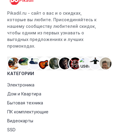
Pikadil
акциями.
Программы лояльности:
Присоединяйтесь к
Pikadil.ru - cайт о вас и о скидках,
программам лояльности, предлагаемым интернет-
которые вы любите. Присоединяйтесь к
магазинами, чтобы пользоваться такими
нашему сообществу любителей скидок,
преимуществами, как скидки только для участников,
чтобы одним из первых узнавать о
ранний доступ к распродажам или эксклюзивным
выгодных предложениях и лучших
акциям.
промокодах.
Особые скидки:
Если вы соответствуете этим
критериям, проверьте, предоставляет ли Самурай
эксклюзивные скидки для студентов, ветеранов или
КАТЕГОРИИ
пенсионеров.
Электроника
Дом и Квартира
Бытовая техника
ПК комплектующие
Видеокарты
SSD