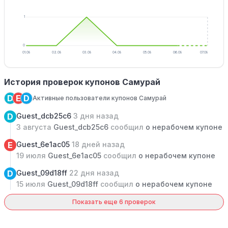
1
0
01.08
02.08
03.08
04.08
05.08
06.08
07.08
История проверок купонов Самурай
D
E
D
Активные пользователи купонов Самурай
D
Guest_dcb25c6
3 дня назад
3 августа
Guest_dcb25c6
сообщил
о нерабочем купоне
E
Guest_6e1ac05
18 дней назад
19 июля
Guest_6e1ac05
сообщил
о нерабочем купоне
D
Guest_09d18ff
22 дня назад
15 июля
Guest_09d18ff
сообщил
о нерабочем купоне
Показать еще 6 проверок