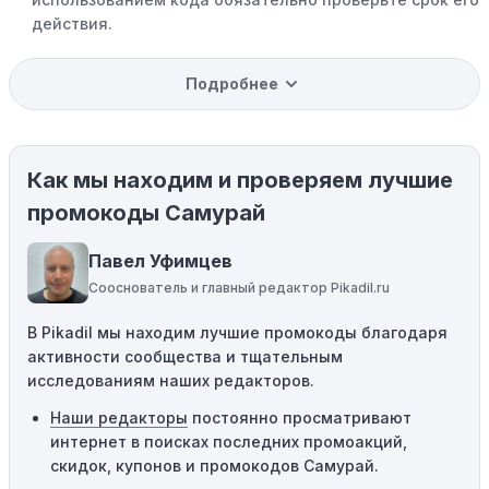
действия.
Уже со скидкой:
В некоторых случаях интересующий
Подробнее
вас товар может быть уже со скидкой. Некоторые
магазины предлагают скидки и акции напрямую, без
использования купонов с кодами скидок.
Как мы находим и проверяем лучшие
Ограничения на использование промокода:
Некоторые промокоды распространяются только на
промокоды Самурай
определенные товары, бренды или категории. Если вы
пытаетесь применить код к товару, не
Павел Уфимцев
соответствующему критериям, он не сработает.
Сооснователь и главный редактор Pikadil.ru
Требование минимальной покупки:
Некоторые
В Pikadil мы находим лучшие промокоды благодаря
промокоды требуют соблюдения минимального
активности сообщества и тщательным
порога покупки, чтобы получить право на скидку. Если
исследованиям наших редакторов.
сумма в корзине не соответствует указанному порогу,
код не сработает.
Наши редакторы
постоянно просматривают
интернет в поисках последних промоакций,
Географические ограничения:
Действие некоторых
скидок, купонов и промокодов Самурай.
промокодов может быть ограничено определенными