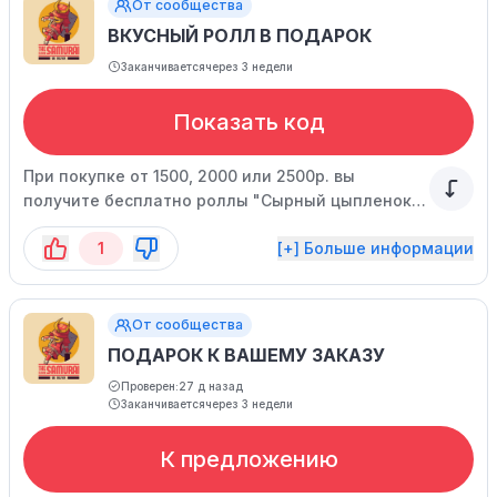
От сообщества
ВКУСНЫЙ РОЛЛ В ПОДАРОК
Заканчивается
через 3 недели
Показать код
При покупке от 1500, 2000 или 2500р. вы
получите бесплатно роллы "Сырный цыпленок",
"Тунец-лосось спайси" или "Мумия"
1
[+] Больше информации
соответственно. Акция проходит в Нижнем
Новгороде и Дзержинске.
От сообщества
ПОДАРОК К ВАШЕМУ ЗАКАЗУ
Проверен:
27 д назад
Заканчивается
через 3 недели
К предложению