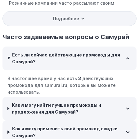
Розничные компании часто рассылают своим
подписчикам эксклюзивные скидки, акции и ранний
доступ к распродажам.
Подробнее
Программы вознаграждений:
Скорее всего, в
компании Самурай есть программы поощрения,
Часто задаваемые вопросы о Самурай
позволяющие зарабатывать баллы или cashback на
покупках. Накапливайте баллы и обменивайте их на
Есть ли сейчас действующие промокоды для
скидки или будущие покупки.
Самурай?
Совершать покупки во время распродаж:
Следите за
крупными распродажами, такими как "черная
В настоящее время у нас есть
3
действующих
пятница" или сезонными акциями. В такие периоды
промокода для samurai.ru, которые вы можете
розничные компании часто предлагают значительные
использовать.
скидки.
Как я могу найти лучшие промокоды и
Бросьте корзину:
Если Вы не торопитесь с покупкой,
предложения для Самурай?
добавьте товары в корзину и оставьте их на день или
два. В некоторых случаях существует большая
вероятность того, что интернет-магазины, включая
Как я могу применить свой промокод скидки
Самурай, могут прислать вам код скидки, чтобы
Самурай?