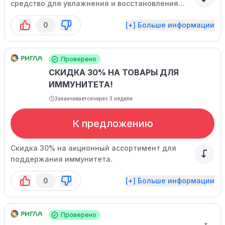
средство для увлажнения и восстановления
баланса кожи.
0
[+] Больше информации
Проверено
СКИДКА 30% НА ТОВАРЫ ДЛЯ
ИММУНИТЕТА!
Заканчивается
через 3 недели
К предложению
Скидка 30% на акционный ассортимент для
поддержания иммунитета.
0
[+] Больше информации
Проверено