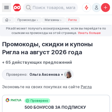
Промокоды
Магазины
Ригла
Pikadil может получать вознаграждение, если вы перейдете по
ссылкам на промокоды на этой странице.
Узнать больше
Промокоды, скидки и купоны
Ригла на август 2026 года
+ 65 действующих предложений
Проверено:
Ольга Аксенова
+
Экономьте на своих покупках на сайте
Ригла
Проверено
500 БОНУСОВ ЗА ПОДПИСКУ