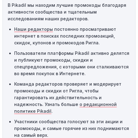
Требование минимальной покупки:
Некоторые
В Pikadil мы находим лучшие промокоды благодаря
промокоды требуют соблюдения минимального
активности сообщества и тщательным
порога покупки, чтобы получить право на скидку. Если
исследованиям наших редакторов.
сумма в корзине не соответствует указанному порогу,
код не сработает.
Наши редакторы
постоянно просматривают
интернет в поисках последних промоакций,
Географические ограничения:
Действие некоторых
скидок, купонов и промокодов Ригла.
промокодов может быть ограничено определенными
местами или регионами. Если вы находитесь за
Пользователи платформы Pikadil активно делятся
пределами указанного региона, то код не будет
и публикуют промокоды, скидки и
применяться.
спецпредложения, с которыми они сталкиваются
во время покупок в Интернете.
Одноразовое использование:
Многие промокоды
Команда редакторов проверяет и модерирует
предназначены только для однократного
промокоды и скидки от Ригла, чтобы
использования. Если код уже был использован кем-то
гарантировать их действительность и
другим, он не будет действовать повторно.
надежность. Узнать больше
о редакционной
Технические сбои:
Иногда технические неполадки на
политике Pikadil
.
сайте или в процессе оформления заказа могут
Участники сообщества голосуют за эти акции и
привести к неработоспособности кодов промокодов. В
промокоды, и самые горячие из них поднимаются
таких случаях следует обратиться за помощью в
на самый верх.
службу поддержки.