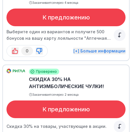
Заканчивается
через 4 месяца
К предложению
Выберите один из вариантов и получите 500
бонусов на вашу карту лояльности "Аптечная
семья": Способ 1: Установите мобильное
0
[+] Больше информации
приложение "Ригла" и подпишитесь на push-
уведомления. 1. Скачайте и установите
приложение "Ригла", если у вас его еще нет. 2.
Подпишитесь на push-уведомления в разделе
Проверено
"Уведомления" в личном кабинете. 3.
СКИДКА 30% НА
Убедитесь, что уведомления от приложения
АНТИЭМБОЛИЧЕСКИЕ ЧУЛКИ!
разрешены в настройках телефона. 4. Получите
Заканчивается
через 2 месяца
500 бонусов - информация о начислении придет
в push-сообщении. Способ 2: Подпишитесь на
К предложению
email-рассылку. 1. Подпишитесь на email-
рассылку в личном кабинете на сайте или в
приложении "Ригла". 2. Проверьте правильность
Скидка 30% на товары, участвующие в акции.
вашего email-адреса. 3. Получите 500 бонусов -