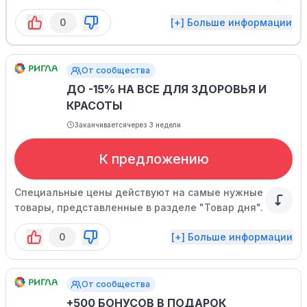
уведомление о начислении придет на вашу
0
[+] Больше информации
электронную почту. Важная информация: 1
бонус = 1 рубль. Бонусы можно использовать
для оплаты до 20% от стоимости товара в
аптеках, мобильном приложении или на сайте
От сообщества
"Ригла". Срок действия бонусов - 30 дней с
ДО -15% НА ВСЕ ДЛЯ ЗДОРОВЬЯ И
даты начисления. Бонусы начисляются один раз
КРАСОТЫ
на карту лояльности (500 бонусов можно
Заканчивается
через 3 недели
получить лишь один раз, выбрав любой из двух
вариантов). При удалении и повторной
К предложению
установке приложения, а также при отписке и
повторной подписке на уведомления бонусы не
начисляются повторно. Будьте в курсе лучших
Специальные цены действуют на самые нужные
предложений от "Ригла" и получите 500 бонусов
товары, представленные в разделе "Товар дня".
прямо сейчас!
0
[+] Больше информации
От сообщества
+500 БОНУСОВ В ПОДАРОК