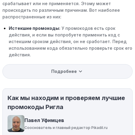
срабатывает или не применяется. Этому может
происходить по различным причинам. Вот наиболее
распространенные из них:
Истекшие промокоды:
У промокодов есть срок
действия, и если вы попробуете применить код с
истекшим сроком действия, он не сработает. Перед
использованием кода обязательно проверьте срок его
действия.
Уже со скидкой:
В некоторых случаях интересующий
Подробнее
вас товар может быть уже со скидкой. Некоторые
магазины предлагают скидки и акции напрямую, без
использования купонов с кодами скидок.
Как мы находим и проверяем лучшие
Ограничения на использование промокода:
Некоторые промокоды распространяются только на
промокоды Ригла
определенные товары, бренды или категории. Если вы
пытаетесь применить код к товару, не
Павел Уфимцев
соответствующему критериям, он не сработает.
Сооснователь и главный редактор Pikadil.ru