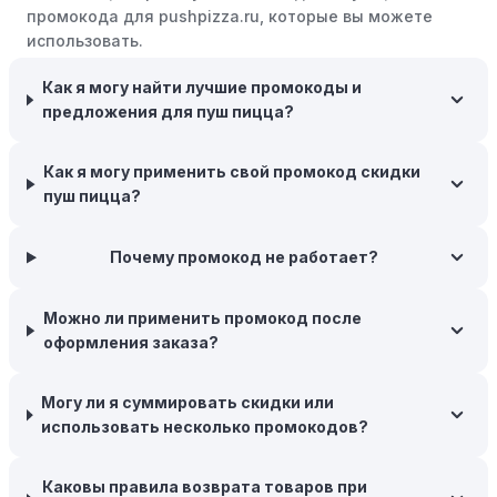
пятница" или сезонными акциями. В такие периоды
промокода для pushpizza.ru, которые вы можете
розничные компании часто предлагают значительные
использовать.
скидки.
Как я могу найти лучшие промокоды и
Бросьте корзину:
Если Вы не торопитесь с покупкой,
предложения для пуш пицца?
добавьте товары в корзину и оставьте их на день или
два. В некоторых случаях существует большая
вероятность того, что интернет-магазины, включая
Как я могу применить свой промокод скидки
пуш пицца, могут прислать вам код скидки, чтобы
пуш пицца?
побудить вас завершить покупку.
Межсезонные покупки:
Почему промокод не работает?
Приобретайте товары во
время межсезонных распродаж, когда магазины
предлагают большие скидки, чтобы освободить
Можно ли применить промокод после
складские запасы. Планируйте заранее и покупайте
оформления заказа?
товары на следующий сезон, когда они будут в
продаже.
Могу ли я суммировать скидки или
Возможность бесплатной доставки:
Большинство
использовать несколько промокодов?
интернет-магазинов часто предлагают бесплатную
доставку, что позволяет сэкономить. Некоторые
Каковы правила возврата товаров при
магазины предоставляют бесплатную доставку при