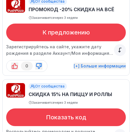
От сообщества
ПРОМОКОД -20% СКИДКА НА ВСЁ
Заканчивается
через 3 недели
К предложению
Зарегистрируйтесь на сайте, укажите дату
рождения в разделе Аккаунт/Моя информация и
получите промокод с 20%-ной скидкой в
0
[+] Больше информации
качестве подарка! Промокод действителен в
течение 10 дней.
От сообщества
СКИДКА 15% НА ПИЦЦУ И РОЛЛЫ
Заканчивается
через 3 недели
Показать код
Воспользуйтесь промокодом и получите