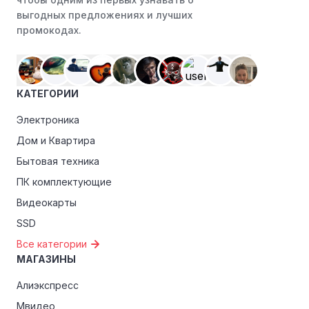
магазинами, чтобы пользоваться такими
выгодных предложениях и лучших
преимуществами, как скидки только для участников,
промокодах.
ранний доступ к распродажам или эксклюзивным
акциям.
Особые скидки:
Если вы соответствуете этим
КАТЕГОРИИ
критериям, проверьте, предоставляет ли Orental
эксклюзивные скидки для студентов, ветеранов или
Электроника
пенсионеров.
Дом и Квартира
Бытовая техника
ПК комплектующие
Видеокарты
SSD
Все категории
МАГАЗИНЫ
Алиэкспресс
Мвидео