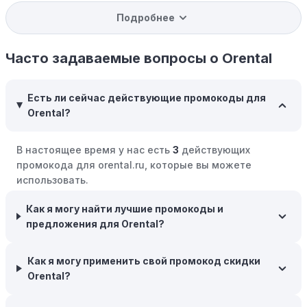
Подробнее
Программы вознаграждений:
Скорее всего, в
компании Orental есть программы поощрения,
позволяющие зарабатывать баллы или cashback на
Часто задаваемые вопросы о Orental
покупках. Накапливайте баллы и обменивайте их на
скидки или будущие покупки.
Есть ли сейчас действующие промокоды для
Совершать покупки во время распродаж:
Следите за
Orental?
крупными распродажами, такими как "черная
пятница" или сезонными акциями. В такие периоды
В настоящее время у нас есть
3
действующих
розничные компании часто предлагают значительные
промокода для orental.ru, которые вы можете
скидки.
использовать.
Бросьте корзину:
Если Вы не торопитесь с покупкой,
добавьте товары в корзину и оставьте их на день или
Как я могу найти лучшие промокоды и
два. В некоторых случаях существует большая
предложения для Orental?
вероятность того, что интернет-магазины, включая
Orental, могут прислать вам код скидки, чтобы
Как я могу применить свой промокод скидки
побудить вас завершить покупку.
Orental?
Межсезонные покупки:
Приобретайте товары во