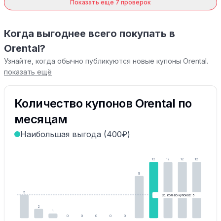
Показать еще 7 проверок
Когда выгоднее всего покупать в
Orental?
Узнайте, когда обычно публикуются новые купоны Orental.
показать ещё
Количество купонов Orental по
месяцам
Наибольшая выгода (400₽)
12
12
12
12
9
5
Ср. кол-во купонов: 5
2
1
0
0
0
0
0