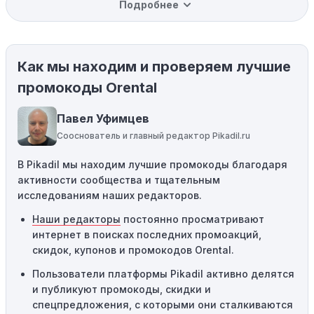
Подробнее
вас товар может быть уже со скидкой. Некоторые
магазины предлагают скидки и акции напрямую, без
использования купонов с кодами скидок.
Как мы находим и проверяем лучшие
Ограничения на использование промокода:
Некоторые промокоды распространяются только на
промокоды Orental
определенные товары, бренды или категории. Если вы
пытаетесь применить код к товару, не
Павел Уфимцев
соответствующему критериям, он не сработает.
Сооснователь и главный редактор Pikadil.ru
Требование минимальной покупки:
Некоторые
В Pikadil мы находим лучшие промокоды благодаря
промокоды требуют соблюдения минимального
активности сообщества и тщательным
порога покупки, чтобы получить право на скидку. Если
исследованиям наших редакторов.
сумма в корзине не соответствует указанному порогу,
код не сработает.
Наши редакторы
постоянно просматривают
интернет в поисках последних промоакций,
Географические ограничения:
Действие некоторых
скидок, купонов и промокодов Orental.
промокодов может быть ограничено определенными
местами или регионами. Если вы находитесь за
Пользователи платформы Pikadil активно делятся
пределами указанного региона, то код не будет
и публикуют промокоды, скидки и
применяться.
спецпредложения, с которыми они сталкиваются