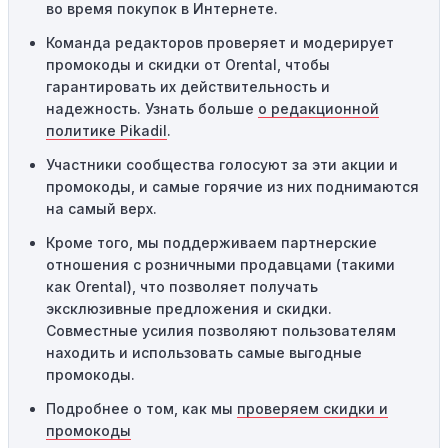
во время покупок в Интернете.
Одноразовое использование:
Многие промокоды
Команда редакторов проверяет и модерирует
предназначены только для однократного
промокоды и скидки от Orental, чтобы
использования. Если код уже был использован кем-то
гарантировать их действительность и
другим, он не будет действовать повторно.
надежность. Узнать больше
о редакционной
Технические сбои:
Иногда технические неполадки на
политике Pikadil
.
сайте или в процессе оформления заказа могут
Участники сообщества голосуют за эти акции и
привести к неработоспособности кодов промокодов. В
промокоды, и самые горячие из них поднимаются
таких случаях следует обратиться за помощью в
на самый верх.
службу поддержки.
Кроме того, мы поддерживаем партнерские
отношения с розничными продавцами (такими
как Orental), что позволяет получать
эксклюзивные предложения и скидки.
Совместные усилия позволяют пользователям
находить и использовать самые выгодные
промокоды.
Подробнее о том, как мы
проверяем скидки и
промокоды