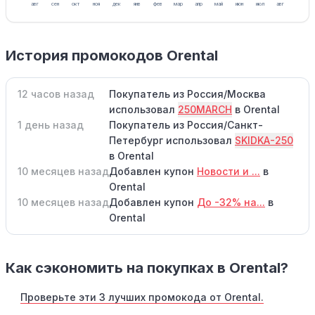
авг
сен
окт
ноя
дек
янв
фев
мар
апр
май
июн
июл
авг
История промокодов Orental
12 часов назад
Покупатель из Россия/Москва
использовал
250MARCH
в Orental
1 день назад
Покупатель из Россия/Санкт-
Петербург использовал
SKIDKA-250
в Orental
10 месяцев назад
Добавлен купон
Новости и ...
в
Orental
10 месяцев назад
Добавлен купон
До -32% на...
в
Orental
Как сэкономить на покупках в Orental?
Проверьте эти 3 лучших промокода от Orental.