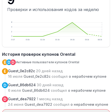
Проверки и использования кодов за неделю
6
4
2
0
31.07
01.08
02.08
03.08
04.08
05.08
06.08
История проверок купонов Orental
E
D
D
Активные пользователи купонов Orental
E
Guest_0e2c82c
20 дней назад
16 июля
Guest_0e2c82c
сообщил
о нерабочем купоне
D
Guest_86db624
30 дней назад
6 июля
Guest_86db624
сообщил
о нерабочем купоне
D
Guest_dea7922
1 месяц назад
24 июня
Guest_dea7922
сообщил
о нерабочем купоне