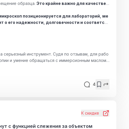
вещение образца.
Это крайне важно для качествен
 микроскоп позиционируется для лабораторий, ме
рит о его надежности, долговечности и соответст
, а серьезный инструмент. Судя по отзывам, для рабо
копии и умение обращаться с иммерсионным маслом.
онального оборудования, чем недостаток, но стоит
4
К скидке
инут с функцией слежения за объектом