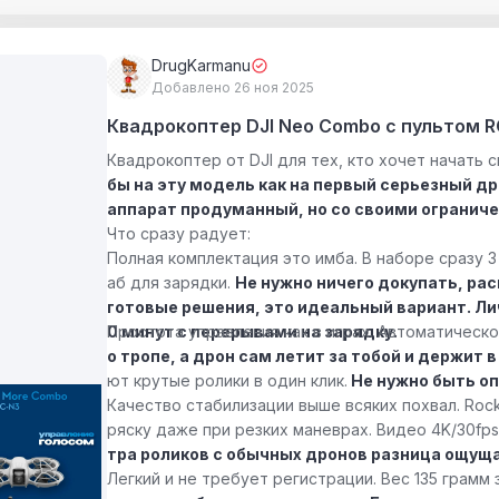
DrugKarmanu
Добавлено 26 ноя 2025
Квадрокоптер DJI Neo Combo с пультом R
Квадрокоптер от DJI для тех, кто хочет начать 
бы на эту модель как на первый серьезный др
аппарат продуманный, но со своими ограниче
Что сразу радует:
Полная комплектация это имба. В наборе сразу 3
аб для зарядки.
Не нужно ничего докупать, ра
готовые решения, это идеальный вариант. Ли
0 минут с перерывами на зарядку.
Простота управления как в играх. Автоматичес
о тропе, а дрон сам летит за тобой и держит в
ют крутые ролики в один клик.
Не нужно быть оп
Качество стабилизации выше всяких похвал. Rock
ряску даже при резких маневрах. Видео 4K/30fp
тра роликов с обычных дронов разница ощуща
Легкий и не требует регистрации. Вес 135 грамм 