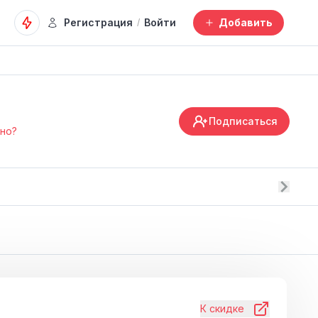
Регистрация
Войти
Добавить
/
Подписаться
дно?
К скидке