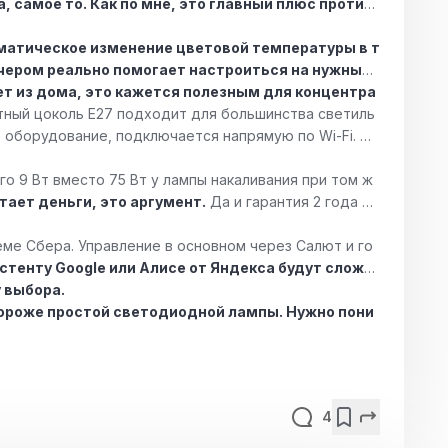
 самое то. Как по мне, это главный плюс против
матическое изменение цветовой температуры в т
ечером реально помогает настроиться на нужный
ет из дома, это кажется полезным для концентра
тный цоколь Е27 подходит для большинства светиль
е оборудование, подключается напрямую по Wi-Fi.
Сп
о 9 Вт вместо 75 Вт у лампы накаливания при том ж
тает деньги, это аргумент.
Да и гарантия 2 года ув
еме Сбера. Управление в основном через Салют и го
стенту Google или Алисе от Яндекса будут сложн
 выбора.
ороже простой светодиодной лампы. Нужно пони
4