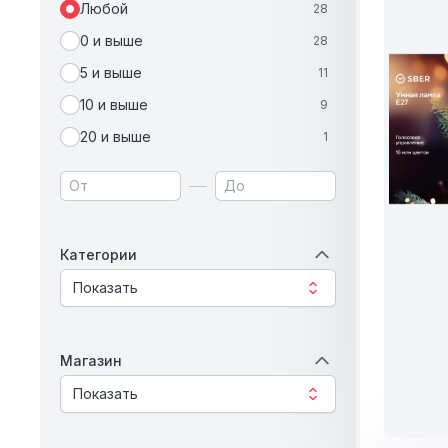
Любой
28
0 и выше
28
5 и выше
11
10 и выше
9
20 и выше
1
Категории
Показать
Магазин
Показать