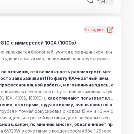
К скидке
810 с иммерсией 100X (1000x)
но увлекается биологией, учится в медицинском или
ь в удивительный мир, невидимый невооруженным гл
 по отзывам, эта возможность рассмотреть мел
росто завораживает! По факту 100-кратный иммер
профессиональной работы, и его наличие здесь, о
дчеркивают четкость и отсутствие искажений. Окул
, 10X, 40XS, 100XOil),
как отмечают пользовател
ение, с которым, судя по всему, очень приятно р
грубая и точная фокусировка с ходом 15 мм и 1.6 мм с
ния идеально резкой картинки даже на самом высок
сной шкалой, по мнению многих, обеспечивает пр
 6V/20W в сочетании с конденсором Аббе 1.25 гара