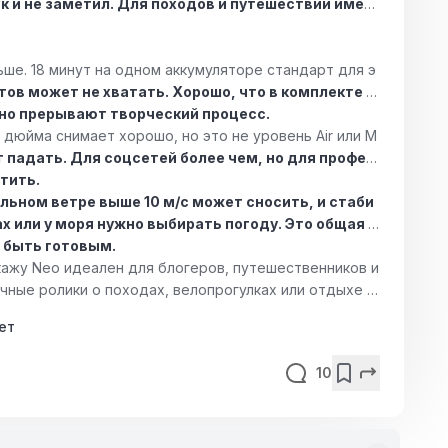
к и не заметил. Для походов и путешествий имен
ьше. 18 минут на одном аккумуляторе стандарт для э
ов может не хватать. Хорошо, что в комплекте и
вно прерывают творческий процесс.
 дюйма снимает хорошо, но это не уровень Air или M
падать. Для соцсетей более чем, но для профес
тить.
льном ветре выше 10 м/с может сносить, и стаби
ах или у моря нужно выбирать погоду. Это общая б
о быть готовым.
скажу Neo идеален для блогеров, путешественников и
чные ролики о походах, велопрогулках или отдыхе н
ли же нужна съемка для коммерческих проектов или р
ет
реть на старшие модели.
Для 90% пользователей в
и, не прогадаешь
10