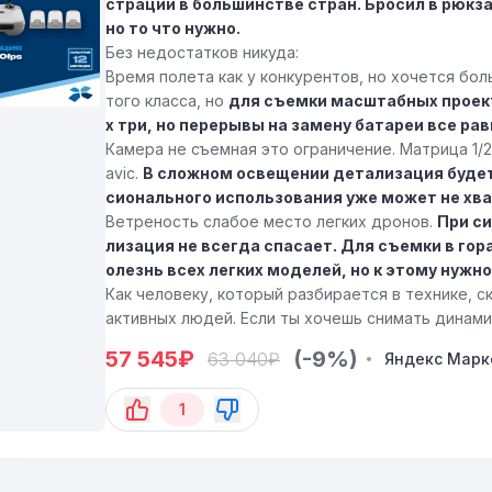
страции в большинстве стран. Бросил в рюкза
но то что нужно.
Без недостатков никуда:
Время полета как у конкурентов, но хочется бол
того класса, но
для съемки масштабных проект
х три, но перерывы на замену батареи все ра
Камера не съемная это ограничение. Матрица 1/2
avic.
В сложном освещении детализация будет 
сионального использования уже может не хва
Ветреность слабое место легких дронов.
При си
лизация не всегда спасает. Для съемки в гор
олезнь всех легких моделей, но к этому нужн
Как человеку, который разбирается в технике, 
активных людей. Если ты хочешь снимать динами
а природе это лучший выбор в своем классе. Ес
57 545
₽
(-9%)
63 040
₽
Яндекс Марк
абота в сложных погодных условиях лучше смот
озможностей Neo более чем достаточно. Бер
1