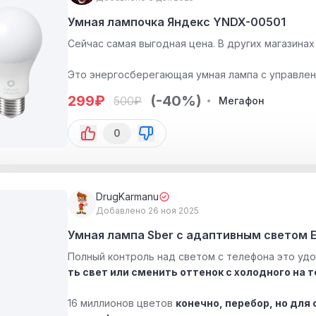
Умная лампочка Яндекс YNDX-00501
Сейчас самая выгодная цена. В других магазинах
Это энергосберегающая умная лампа с управлени
299
₽
(-40%)
500
₽
Мегафон
0
DrugKarmanu
Добавлено 26 ноя 2025
Умная лампа Sber с адаптивным светом E
Полный контроль над светом с телефона это уд
ть свет или сменить оттенок с холодного на 
16 миллионов цветов
конечно, перебор, но для