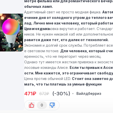
мотре фильма или для романтического вечера,
обычных ламп.
Адаптивный свет не просто модная фишка.
Авто
ечение дня от холодного утром до теплого в
лад. Лично мне как человеку, который работа
ции и отдыха.
Простая установка вкрутил и работает. Стандар
ников. Не нужен никакой хаб или дополнительно
равится даже тот, кто далек от технологий.
Экономия и долгий срок службы. Потребляет всег
е световом потоке.
Для человека, который счи
еренность, что не перегорит через месяц.
Однако тут имеется жесткая привязка к экосист
лосовые команды Алисе.
Если ты привык к Асси
ости. Мне кажется, это ограничивает свободу
Цена против обычной LED.
Стоит она заметно д
мать, что ты платишь за умные функции
471
₽
(-30%)
672
₽
Вайлдберриз
0