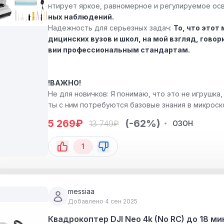
нтирует яркое, равномерное и регулируемое ос
ных наблюдений.
Надежность для серьезных задач:
То, что этот
дицинских вузов и школ, на мой взгляд, гово
вии профессиональным стандартам.
!ВАЖНО!
Не для новичков: Я понимаю, что это не игрушка
ты с ним потребуются базовые знания в микрос
Я считаю, что это скорее особенность професси
5 269
₽
(-62%)
13 749
₽
ОЗОН
быть готовым к изучению азов.
1
messiaa
Добавлено 4 сен 2025
Квадрокоптер DJI Neo 4k (No RC) до 18 м