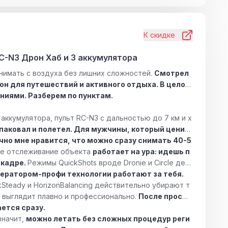
К скидке
C-N3 Дрон Хаб и 3 аккумулятора
снимать с воздуха без лишних сложностей.
Смотрел
он для путешествий и активного отдыха. В целом
ниями. Разберем по пунктам.
 аккумулятора, пульт RC-N3 с дальностью до 7 км и х
спаковал и полетел. Для мужчины, который ценит
чно мне нравится, что можно сразу снимать 40-5
кое отслеживание объекта
работает на ура: идешь п
 кадре.
Режимы QuickShots вроде Dronie и Circle дела
ератором-профи технологии работают за тебя.
Steady и HorizonBalancing действительно убирают т
s выглядит плавно и профессионально.
После просмо
ется сразу.
значит,
можно летать без сложных процедур реги