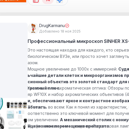
DrugKarmanu
Добавлено 18 ноя 2025
Профессиональный микроскоп SINHER XS-
Это настоящая находка для каждого, кто серьез
биологическом ВУЗе, или просто хочет заглянут
азом.
Мощное увеличение до 1000x с иммерсией:
Судя
ьчайшие детали клеток и микроорганизмов п
сионный объектив это золотой стандарт для 
громный плюс.
Качественная ахроматическая оптика: Обзоры по
яр WF10X и набор ахроматических объективов (4X
и, обеспечивают яркое и контрастное изображ
аботать.
Точность во всем: Как я понял из характеристик, 
оответственно это ключевой момент для получе
ом увеличении.
А механический столик с нониу
ецизионное перемещение препарата.
Профессиональное освещение: Галогеновая лампа