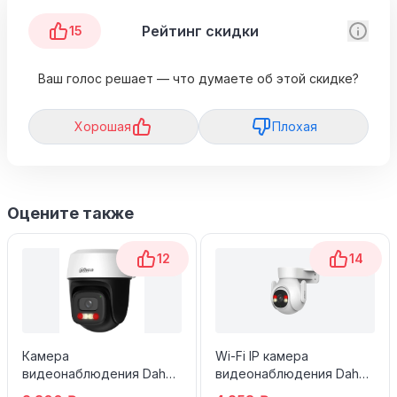
Рейтинг скидки
15
Ваш голос решает — что думаете об этой скидке?
Хорошая
Плохая
Оцените также
12
14
Камера
Wi-Fi IP камера
видеонаблюдения Dahua
видеонаблюдения Dahua
DH-P3I-PV 2.8 мм 3 Мп
DH-IPC-P5BP-PV-0360B