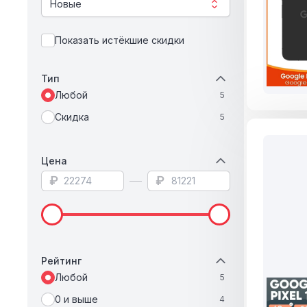
Новые
Показать истёкшие скидки
Тип
Любой
5
Скидка
5
Цена
₽
₽
Рейтинг
Любой
5
0 и выше
4