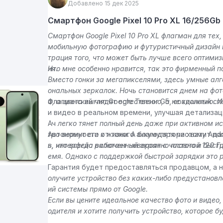
Добавлено 15 дек 2025
Смартфон Google Pixel 10 Pro XL 16/256Gb
Смартфон Google Pixel 10 Pro XL флагман для тех
мобильную фотографию и футуристичный дизайн в
трация того, что может быть лучше всего оптимиз
ия.
Что мне особенно нравится, так это фирменный п
Вместо гонки за мегапикселями, здесь умные ал
ональных зеркалок. Ночь становится днем на фо
а, а цвета выглядят естественно, а не кислотно. И
Флагманский чип Google Tensor G5, созданный с
и видео в реальном времени, улучшая детализац
Ач
легко тянет полный день даже при активном и
тро вернут его к жизни
Автономности от такого аккумулятора хватит д
. А благодаря чистому Andr
в, интерфейс работает невероятно плавно и быст
ь, что всегда включенный экран с частотой 120 Г
емя. Однако с поддержкой быстрой зарядки это 
Гарантия будет предоставляться продавцом, а 
олучите устройство без каких-либо предустанов
ий системы прямо от Google.
Если вы цените идеальное качество фото и видео,
одителя и хотите получить устройство, которое 
ениям от Google Pixel 10 Pro XL является лучшим