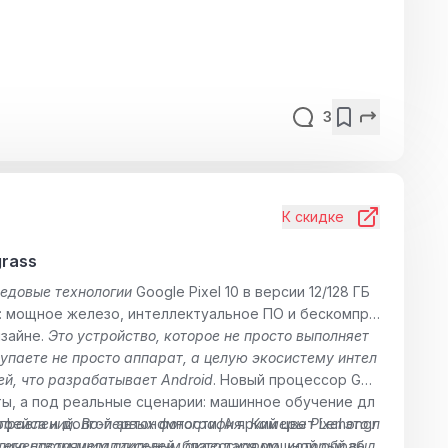
3
К скидке
grass
редовые технологии
Google Pixel 10 в версии 12/128 ГБ
e: мощное железо, интеллектуальное ПО и бескомпро
изайне.
Это устройство, которое не просто выполняет
окупаете не просто аппарат, а целую экосистему интел
й, что разрабатывает Android
. Новый процессор Goo
сты, а под реальные сценарии: машинное обучение дл
рфейса и долгой автономности. А яркий цвет Lemongr
равлений. Во-первых фотография. Камеры Pixel это л
личеством мегапикселей
 его настоящим стильным аксессуаром, который выд
, благодаря мощной обрабо