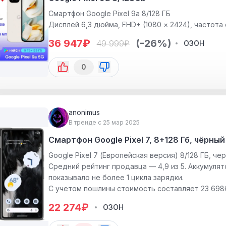
Смартфон Google Pixel 9a 8/128 ГБ
Дисплей 6,3 дюйма, FHD+ (1080 × 2424), частота 
Основная камера: двойная, 48 МП (широкоугольн
36 947
₽
(-26%)
49 999
₽
ОЗОН
ера: 13 МП.
Аккумулятор емкостью 5100 мАч (минимальная 
0
зарядку (адаптер продается отдельно, сертифик
Процессор: восьмиядерный Google Tensor G4, со
Размеры: 154,94 × 73,66 × 10,16 мм, вес: 187 г.
Операционная система: Android 15 с поддержкой 
anonimus
Коммуникации и датчики: NFC, Bluetooth 5.3, Wi-Fi
В тренде с 25 мар 2025
зонный GNSS (GPS, ГЛОНАСС, Galileo), датчики п
магнитометр, барометр.
Смартфон Google Pixel 7, 8+128 Гб, чёрный
Дополнительно: IP68 (пыле- и влагозащита), сте
Google Pixel 7 (Европейская версия) 8/128 ГБ, че
ку пальца и лицу.
Средний рейтинг продавца — 4,9 из 5. Аккумуля
показывало не более 1 цикла зарядки.
С учетом пошлины стоимость составляет 23 698
22 274
₽
ОЗОН