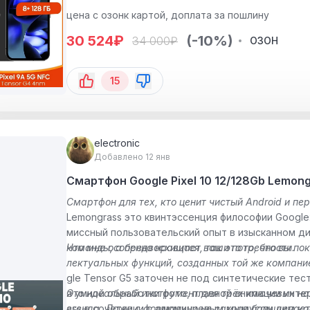
цена с озонк картой, доплата за пошлину
30 524
₽
(-10%)
34 000
₽
ОЗОН
15
electronic
Добавлено 12 янв
Смартфон Google Pixel 10 12/128Gb Lemon
Смартфон для тех, кто ценит чистый Android и пе
Lemongrass это квинтэссенция философии Googl
миссный пользовательский опыт в изысканном д
команды, а предвосхищает ваши потребности.
Что мне особенно нравится, так это то, что вы п
лектуальных функций, созданных той же компание
gle Tensor G5 заточен не под синтетические те
я умной обработки фото, плавной анимации инте
Это идеальный инструмент для трёх ключевых нап
ass в сочетании с алюминиевым корпусом
егенда. Даже с формально не самым большим ко
делает