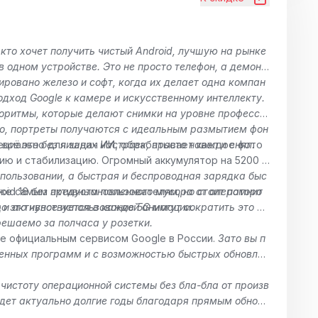
, кто хочет получить чистый Android, лучшую на рынке
 одном устройстве. Это не просто телефон, а демонс
ировано железо и софт, когда их делает одна компан
одход Google к камере и искусственному интеллекту.
горитмы, которые делают снимки на уровне професси
то, портреты получаются с идеальным размытием фон
 всё это без лишних настроек, просто навел и снял.
пециально для задач ИИ, обрабатывает каждое фото
ию и стабилизацию. Огромный аккумулятор на 5200 м
спользовании, а быстрая и беспроводная зарядка быс
аже самым активным пользователям,
oid 16
без предустановленного мусора от операторо
но стоит помнит
ро это чувствуется в каждой анимации.
ц и активное использование 5G могут сократить это вр
решаемо за полчаса у розетки.
не официальным сервисом Google в России.
Зато вы п
ленных программ и с возможностью быстрых обновлен
 чистоту операционной системы без бла-бла от произв
будет актуально долгие годы благодаря прямым обновл
 выбором среди Android-смартфонов. Он предлагает ун