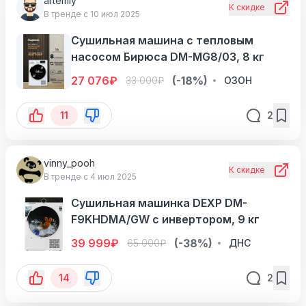
artemiy
К скидке
В тренде с 10 июл 2025
Сушильная машина с тепловым
насосом Бирюса DM-MG8/03, 8 кг
27 076
₽
(-18%)
33 000
₽
ОЗОН
11
2
vinny_pooh
К скидке
В тренде с 4 июл 2025
Сушильная машинка DEXP DM-
F9KHDMA/GW с инвертором, 9 кг
39 999
₽
(-38%)
65 000
₽
ДНС
14
2