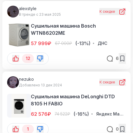
alexstyle
К скидке
В тренде с 23 мая 2025
Сушильная машина Bosch
WTN86202ME
57 999
₽
(-13%)
67 000
₽
ДНС
12
6
nezuko
К скидке
Добавлено 13 дек 2024
Сушильная машина DeLonghi DTD
8105 H FABIO
62 576
₽
(-16%)
74 522
₽
Яндекс Маркет
1
0