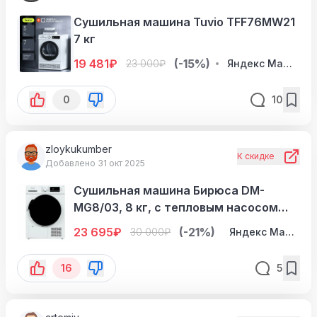
Сушильная машина Tuvio TFF76MW21
7 кг
19 481
₽
(-15%)
23 000
₽
Яндекс Маркет
0
10
zloykukumber
К скидке
Добавлено 31 окт 2025
Сушильная машина Бирюса DM-
MG8/03, 8 кг, с тепловым насосом
Heat Pump, съемный фильтр
23 695
₽
(-21%)
30 000
₽
Яндекс Маркет
16
5