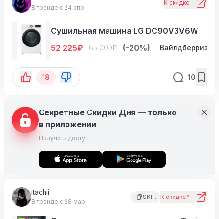
К скидке
В тренде с 24 апр
Сушильная машина LG DC90V3V6W
52 225
₽
(-20%)
65 000
₽
Вайлдберриз
18
10
Секретные Скидки Дня — только
в приложении
Получить доступ:
itachii
SKI...
К скидке*
В тренде с 28 мар