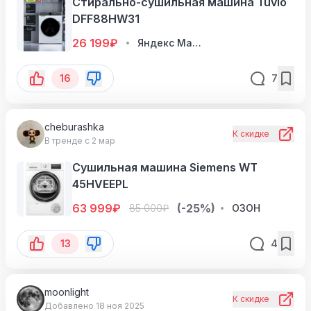
Стирально-сушильная машина Tuvio
DFF88HW31
26 199
₽
Яндекс Маркет
16
7
cheburashka
К скидке
В тренде с 2 мар
Сушильная машина Siemens WT
45HVEEPL
63 999
₽
(-25%)
85 000
₽
ОЗОН
13
4
moonlight
К скидке
Добавлено 18 ноя 2025