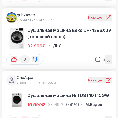
gubkabob
К скидке
Добавлено 5 авг 2024
Сушильная машина Beko DF7439SXUV
(тепловой насос)
32 999
₽
ДНС
0
3
OneAqua
К скидке
Добавлено 10 июл 2023
Сушильная машина Hi TD8T10T1CGW
19 999
₽
(-41%)
33 999
₽
М.Видео