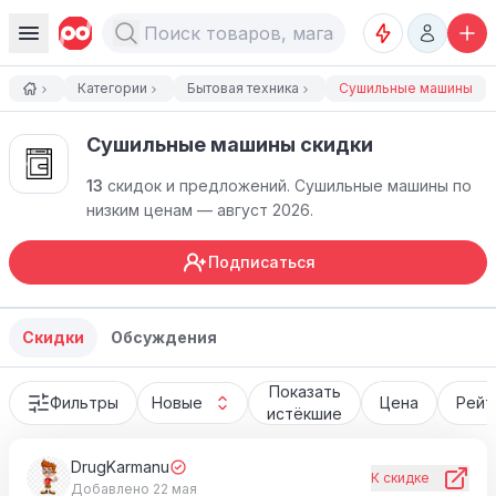
Категории
Бытовая техника
Сушильные машины
Сушильные машины cкидки
13
скидок и предложений.
Сушильные машины по
низким ценам — август 2026.
Подписаться
Скидки
Обсуждения
Показать
Фильтры
Новые
Цена
Рейт
истёкшие
DrugKarmanu
К скидке
Добавлено 22 мая