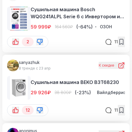
Сушильная машина Bosch
WQG241ALPL Serie 6 с Инвертором и
тепловым насосом
59 999
₽
(-64%)
164 560
₽
ОЗОН
2
11
sanyazhuk
К скидке
В тренде с 23 апр
Сушильная машина BEKO B3T68230
29 926
₽
(-23%)
38 800
₽
Вайлдберриз
12
11
anonimus