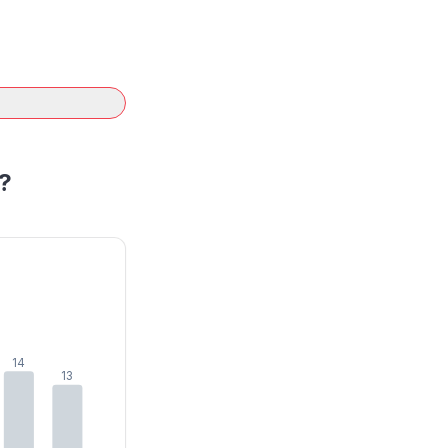
?
14
13