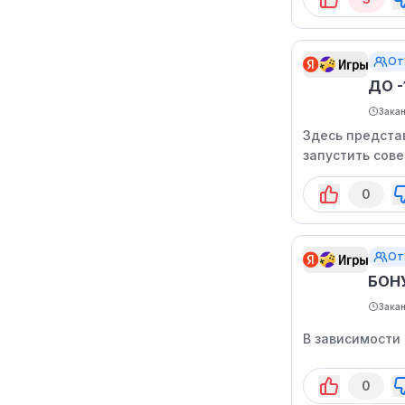
От
ДО 
Зака
Здесь предста
запустить сов
0
От
БОН
Зака
В зависимости 
0