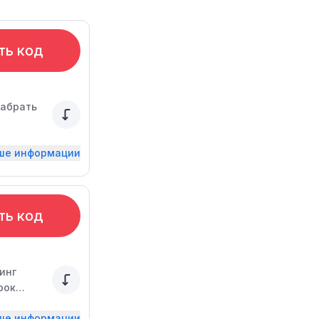
ть код
забрать
ьше информации
ть код
инг
рок
ьше информации