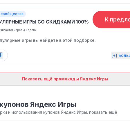
 сообщества
К предл
УЛЯРНЫЕ ИГРЫ СО СКИДКАМИ 100%
нчивается
через 3 недели
пулярные игры вы найдете в этой подборке.
[+] Бол
Показать ещё промокоды Яндекс Игры
купонов Яндекс Игры
ки и использования купонов Яндекс Игры.
показать ещё