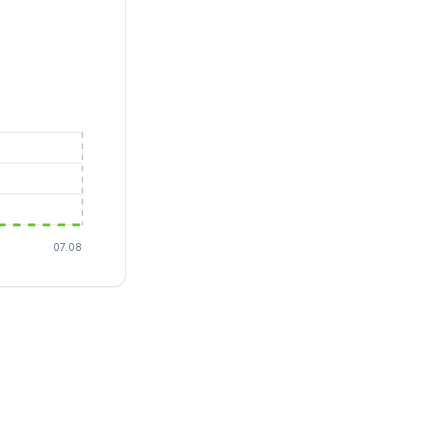
07.08