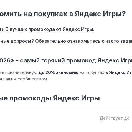
омить на покупках в Яндекс Игры?
ти 5 лучших промокода от Яндекс Игры.
ные вопросы? Обязательно ознакомьтесь с часто зад
26» - самый горячий промокод Яндекс Игр
ает значительную
до 20% экономию
на покупках
в Яндекс И
ся нашим сообществом.
ые промокоды Яндекс Игры
Действует до