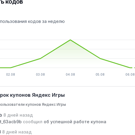
ь кодов
спользования кодов за неделю
02.08
03.08
04.08
05.08
06.08
рок купонов Яндекс Игры
пользователи купонов Яндекс Игры
9b
8 дней назад
t_63acb9b
сообщил
об успешной работе купона
8
8 дней назад