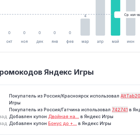
Ср. кол-в
4
0
0
0
0
0
окт
ноя
дек
янв
фев
мар
апр
май
июн
промокодов Яндекс Игры
Покупатель из Россия/Красноярск использовал
AltTab2
Игры
Покупатель из Россия/Гатчина использовал
742741
в Ян
зад
Добавлен купон
Двойная на...
в Яндекс Игры
зад
Добавлен купон
Бонус до +...
в Яндекс Игры