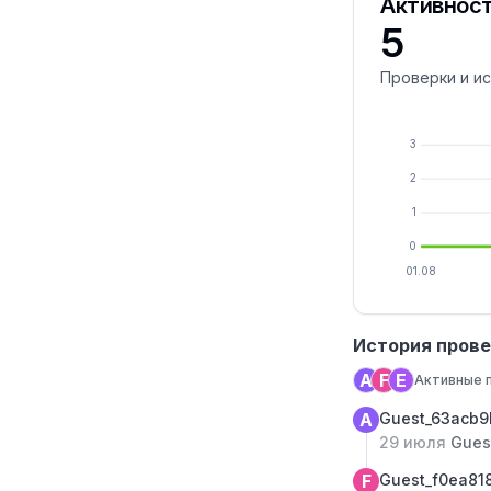
Активност
5
Проверки и и
3
2
1
0
01.08
История прове
A
F
E
Активные 
A
Guest_63acb
29 июля
Gues
F
Guest_f0ea81