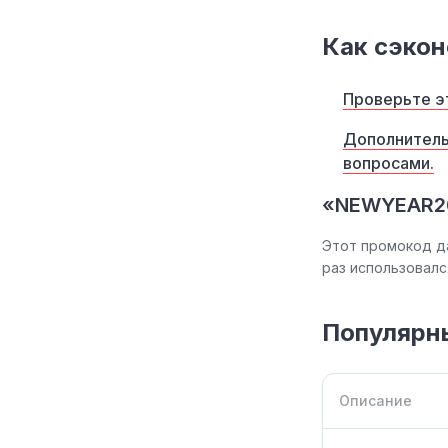
Как сэкон
Проверьте э
Дополнитель
вопросами.
«NEWYEAR20
Этот промокод д
раз использовал
Популярн
Описание