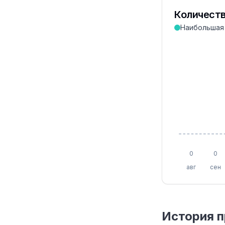
Количеств
Наибольшая
0
0
авг
сен
История 