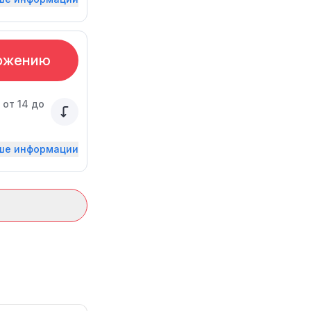
ожению
от 14 до
ьше информации