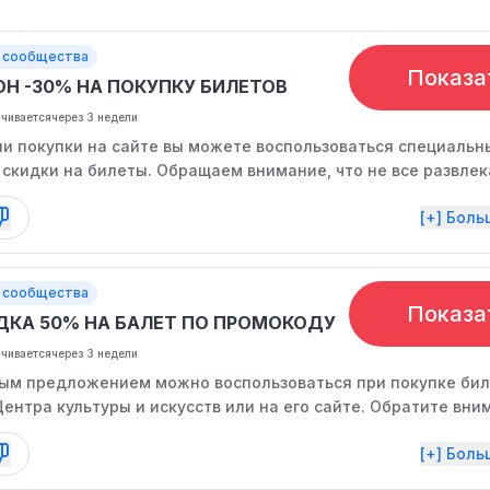
 сообщества
Показа
ОН -30% НА ПОКУПКУ БИЛЕТОВ
нчивается
через 3 недели
и покупки на сайте вы можете воспользоваться специаль
 скидки на билеты. Обращаем внимание, что не все развле
частвуют в данной акции, и предложение ограничено по вр
[+] Бол
 сообщества
Показа
ДКА 50% НА БАЛЕТ ПО ПРОМОКОДУ
нчивается
через 3 недели
ым предложением можно воспользоваться при покупке бил
Центра культуры и искусств или на его сайте. Обратите вни
ли участвуют в акции, и срок действия промокода ограниче
[+] Бол