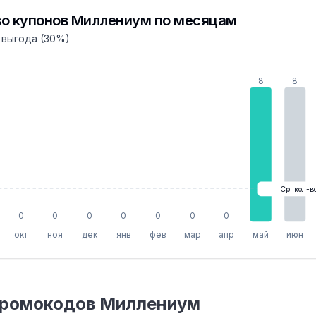
о купонов Миллениум по месяцам
 выгода (30%)
8
8
Ср. кол-в
0
0
0
0
0
0
0
окт
ноя
дек
янв
фев
мар
апр
май
июн
промокодов Миллениум