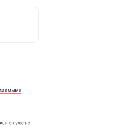
аваемыми
м
, и он уже не