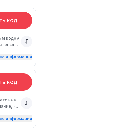
ть код
ным кодом
кательные
емени.
ьше информации
ть код
етов на
мание, что
н.
ьше информации