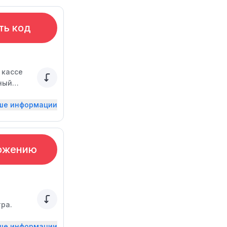
ть код
 кассе
нный
ьше информации
ожению
ра.
ьше информации