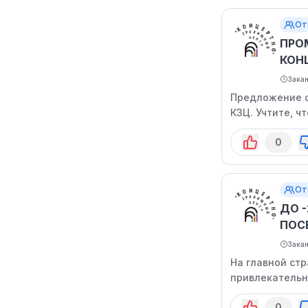
От
ПРО
КОН
Зака
Предложение с
КЗЦ. Учтите, ч
период времен
0
От
ДО -
ПОС
Зака
На главной ст
привлекательн
0