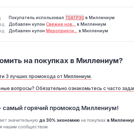
д
Покупатель использовал
ТЕАТР30
в Миллениум
ад
Добавлен купон
Свежие нов...
в Миллениум
ад
Добавлен купон
Мероприяти...
в Миллениум
омить на покупках в Миллениум?
ти 3 лучших промокода от Миллениум.
ные вопросы? Обязательно ознакомьтесь с часто зад
- самый горячий промокод Миллениум!
ает значительную
до 30% экономию
на покупках
в Миллениу
ся нашим сообществом.