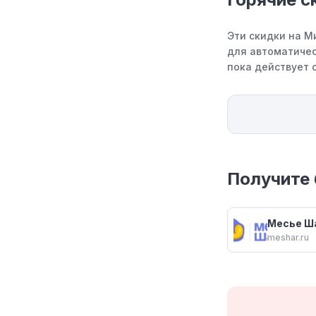
Эти скидки на М
для автоматичес
пока действует 
Получите 
Месье Ш
meshar.ru