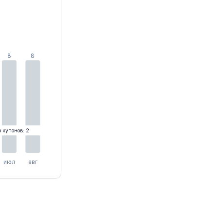
8
8
о купонов: 2
июл
авг