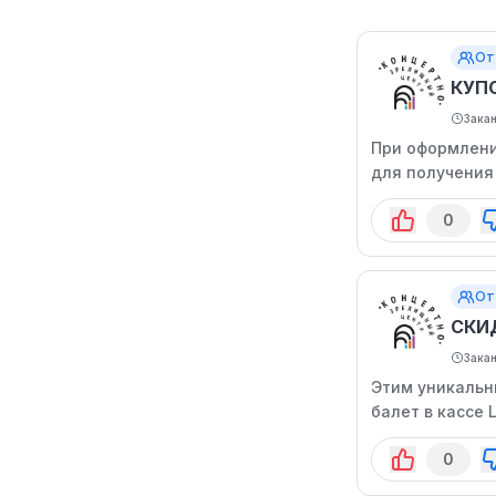
От
КУП
Зака
При оформлени
для получения
мероприятия у
0
От
СКИ
Зака
Этим уникальн
балет в кассе 
не все спектак
0