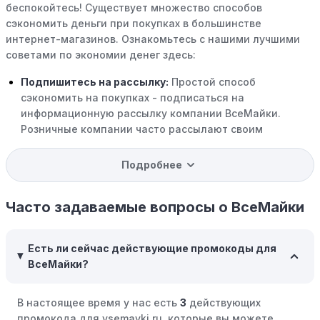
беспокойтесь! Существует множество способов
сэкономить деньги при покупках в большинстве
интернет-магазинов. Ознакомьтесь с нашими лучшими
советами по экономии денег здесь:
Подпишитесь на рассылку:
Простой способ
сэкономить на покупках - подписаться на
информационную рассылку компании ВсеМайки.
Розничные компании часто рассылают своим
подписчикам эксклюзивные скидки, акции и ранний
доступ к распродажам.
Подробнее
Программы вознаграждений:
Скорее всего, в
компании ВсеМайки есть программы поощрения,
Часто задаваемые вопросы о ВсеМайки
позволяющие зарабатывать баллы или cashback на
покупках. Накапливайте баллы и обменивайте их на
Есть ли сейчас действующие промокоды для
скидки или будущие покупки.
ВсеМайки?
Совершать покупки во время распродаж:
Следите за
крупными распродажами, такими как "черная
В настоящее время у нас есть
3
действующих
пятница" или сезонными акциями. В такие периоды
промокода для vsemayki.ru, которые вы можете