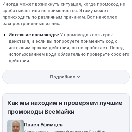
Иногда может возникнуть ситуация, когда промокод не
срабатывает или не применяется. Этому может
происходить по различным причинам. Вот наиболее
распространенные из них:
Истекшие промокоды:
У промокодов есть срок
действия, и если вы попробуете применить код с
истекшим сроком действия, он не сработает. Перед
использованием кода обязательно проверьте срок его
действия.
Уже со скидкой:
В некоторых случаях интересующий
Подробнее
вас товар может быть уже со скидкой. Некоторые
магазины предлагают скидки и акции напрямую, без
использования купонов с кодами скидок.
Как мы находим и проверяем лучшие
Ограничения на использование промокода:
Некоторые промокоды распространяются только на
промокоды ВсеМайки
определенные товары, бренды или категории. Если вы
пытаетесь применить код к товару, не
Павел Уфимцев
соответствующему критериям, он не сработает.
Сооснователь и главный редактор Pikadil.ru