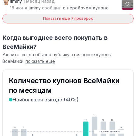
jimmy
1 месяц назад
18 июня
jimmy
сообщил
о нерабочем купоне
Показать еще 7 проверок
Когда выгоднее всего покупать в
ВсеМайки?
Узнайте, когда обычно публикуются новые купоны
ВсеМайки.
показать ещё
Количество купонов ВсеМайки
по месяцам
Наибольшая выгода (40%)
14
12
12
12
9
9
9
Ср. кол-во купонов: 8
6
6