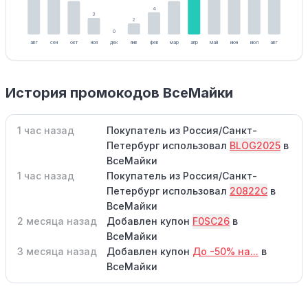
4
3
2
0
авг
сен
окт
ноя
дек
янв
фев
мар
апр
май
июн
июл
авг
История промокодов ВсеМайки
1 час назад
Покупатель из Россия/Санкт-
Петербург использовал
BLOG2025
в
ВсеМайки
1 час назад
Покупатель из Россия/Санкт-
Петербург использовал
20822C
в
ВсеМайки
2 месяца назад
Добавлен купон
F0SC26
в
ВсеМайки
3 месяца назад
Добавлен купон
До -50% на...
в
ВсеМайки