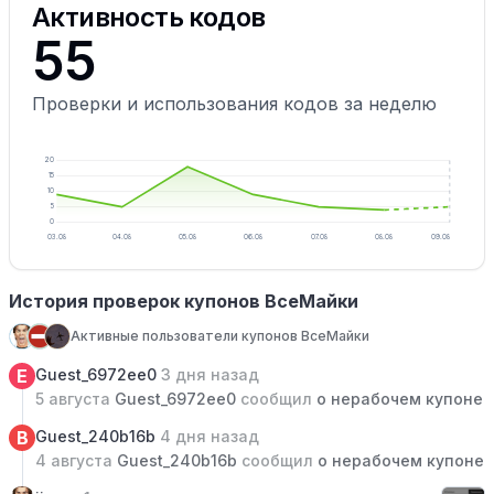
Активность кодов
55
Проверки и использования кодов за неделю
20
15
10
5
0
03.08
04.08
05.08
06.08
07.08
08.08
09.08
История проверок купонов ВсеМайки
Активные пользователи купонов ВсеМайки
E
Guest_6972ee0
3 дня назад
5 августа
Guest_6972ee0
сообщил
о нерабочем купоне
B
Guest_240b16b
4 дня назад
4 августа
Guest_240b16b
сообщил
о нерабочем купоне