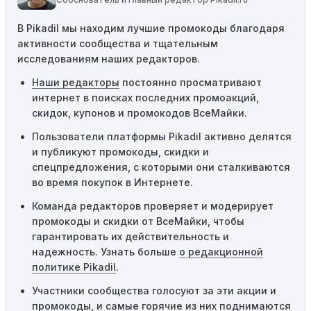
Требование минимальной покупки:
Некоторые
В Pikadil мы находим лучшие промокоды благодаря
промокоды требуют соблюдения минимального
активности сообщества и тщательным
порога покупки, чтобы получить право на скидку. Если
исследованиям наших редакторов.
сумма в корзине не соответствует указанному порогу,
код не сработает.
Наши редакторы
постоянно просматривают
интернет в поисках последних промоакций,
Географические ограничения:
Действие некоторых
скидок, купонов и промокодов ВсеМайки.
промокодов может быть ограничено определенными
местами или регионами. Если вы находитесь за
Пользователи платформы Pikadil активно делятся
пределами указанного региона, то код не будет
и публикуют промокоды, скидки и
применяться.
спецпредложения, с которыми они сталкиваются
во время покупок в Интернете.
Одноразовое использование:
Многие промокоды
Команда редакторов проверяет и модерирует
предназначены только для однократного
промокоды и скидки от ВсеМайки, чтобы
использования. Если код уже был использован кем-то
гарантировать их действительность и
другим, он не будет действовать повторно.
надежность. Узнать больше
о редакционной
Технические сбои:
Иногда технические неполадки на
политике Pikadil
.
сайте или в процессе оформления заказа могут
Участники сообщества голосуют за эти акции и
привести к неработоспособности кодов промокодов. В
промокоды, и самые горячие из них поднимаются
таких случаях следует обратиться за помощью в