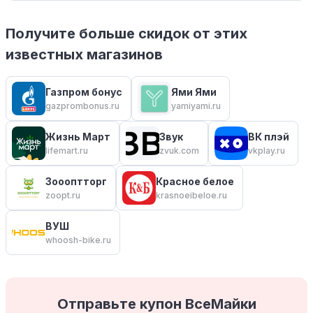
Получите больше скидок от этих
известных магазинов
Газпром бонус
Ями Ями
gazprombonus.ru
yamiyami.ru
Жизнь Март
Звук
ВК плэй
lifemart.ru
zvuk.com
vkplay.ru
Зоооптторг
Красное белое
zoopt.ru
krasnoeibeloe.ru
ВУШ
whoosh-bike.ru
Отправьте купон ВсеМайки