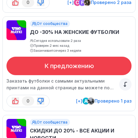
C
F
0
[+]
Проверено 2 раза
От сообщества
ДО -30% НА ЖЕНСКИЕ ФУТБОЛКИ
Сегодня использовали:
2 раза
Проверен:
2 мес назад
Заканчивается
через 3 недели
К предложению
Заказать футболки с самыми актуальными
принтами на данной странице вы можете по
привлекательным ценам! Стоимость указана с
A
0
[+]
Проверено 1 раз
учетом скидки.
От сообщества
СКИДКИ ДО 20% - ВСЕ АКЦИИ И