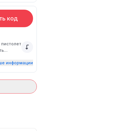
ть код
 пистолет
ть
та или
ьше информации