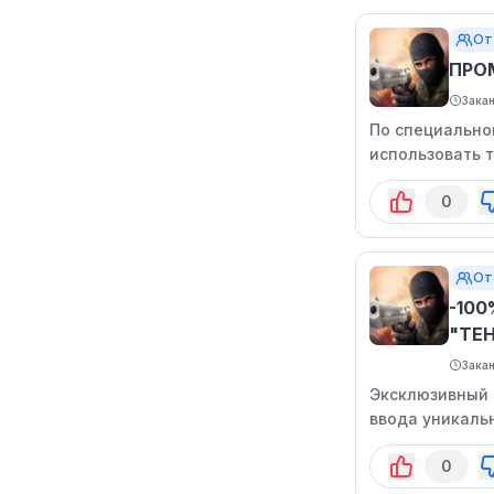
От
ПРО
Зака
По специально
использовать т
специальным п
0
От
-10
"ТЕ
Зака
Эксклюзивный 
ввода уникальн
внимание свои
0
участников. Н
ограничено.