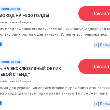
 сообщества
Показа
МОКОД НА +500 ГОЛДЫ
нчивается
через 3 недели
му предложению вы получаете ценный бонус, однако код 
олько один раз на один аккаунт. Успейте воспользоваться
редложением, так как оно может закончиться досрочно.
[+] Бол
 сообщества
Показа
0% НА ЭКСКЛЮЗИВНЫЙ ОБЛИК
НЕВОЙ СТЕНД"
нчивается
через 3 недели
скин для украшения облика игрока в сражениях станет ва
ого кода (действует один раз на аккаунт) и поможет привл
м стильным и уникальным внешним видом среди остальных
[+] Бол
е упустите возможность, так как действие специального пр