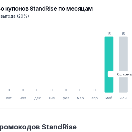
о купонов StandRise по месяцам
 выгода (20%)
15
15
Ср. кол-в
0
0
0
0
0
0
0
окт
ноя
дек
янв
фев
мар
апр
май
июн
ромокодов StandRise