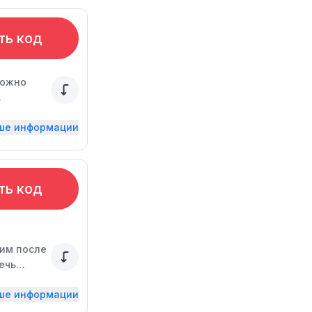
ть код
можно
ьше информации
ть код
шим после
ечь
ьше информации
едложения