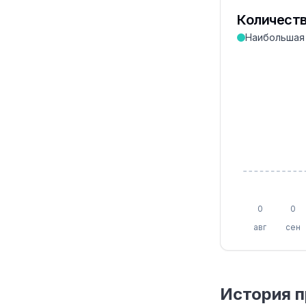
Количеств
Наибольшая
0
0
авг
сен
История п