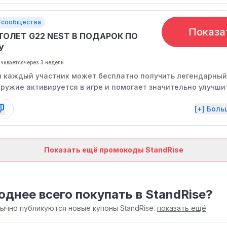
 сообщества
Показа
ТОЛЕТ G22 NEST В ПОДАРОК ПО
У
нчивается
через 3 недели
и каждый участник может бесплатно получить легендарный
оружие активируется в игре и помогает значительно улучши
озможности в боевых матчах, без необходимости траты золо
[+] Бол
г. Предложение действует ограниченное время.
Показать ещё промокоды StandRise
однее всего покупать в StandRise?
бычно публикуются новые купоны StandRise.
показать ещё