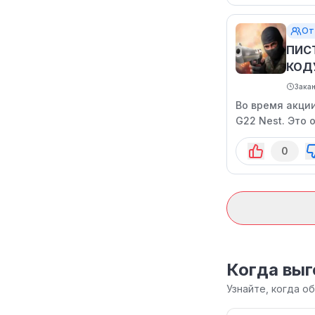
От
ПИС
КОД
Зака
Во время акци
G22 Nest. Это 
тактические в
0
реальных дене
Когда выг
Узнайте, когда о