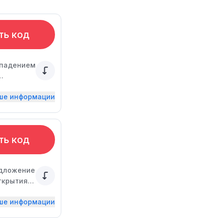
ть код
ыпадением
ьше информации
ть код
редложение
ткрытия
, что
ьше информации
и.