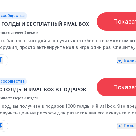
 сообщества
Показа
 ГОЛДЫ И БЕСПЛАТНЫЙ RIVAL BOX
нчивается
через 3 недели
ть баланс с выгодой и получить контейнер с возможным в
оружия, просто активируйте код в игре один раз. Спешите,
граничено.
[+] Бол
 сообщества
Показа
0 ГОЛДЫ И RIVAL BOX В ПОДАРОК
нчивается
через 3 недели
 код, вы получите в подарок 1000 голды и Rival box. Это п
олучить ценные ресурсы для развития вашего аккаунта и о
тов, не тратя дополнительных средств. Обратите внимание
[+] Бол
 может быть прекращено раньше запланированного времен