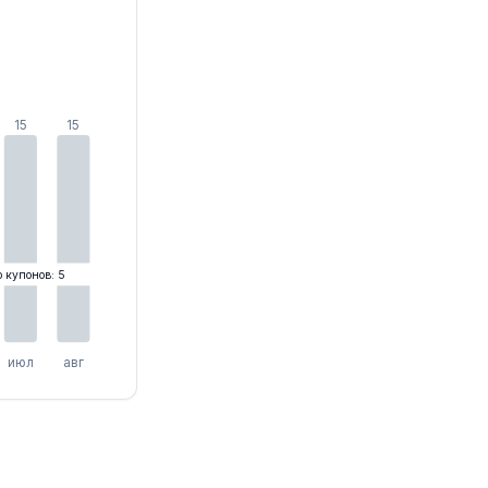
15
15
о купонов: 5
июл
авг