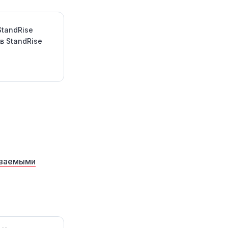
StandRise
в StandRise
аваемыми