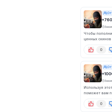
От
+760
Зака
Чтобы пополни
ценных скинов 
предложение о
0
От
+100
Зака
Используя этот
поможет вам п
редких предме
0
действие кода