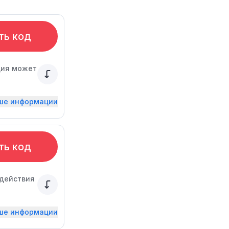
ть код
ция может
ьше информации
ть код
 действия
ьше информации