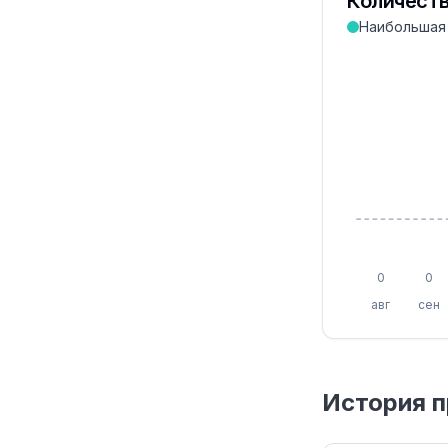
Количеств
Наибольшая 
0
0
авг
сен
История п