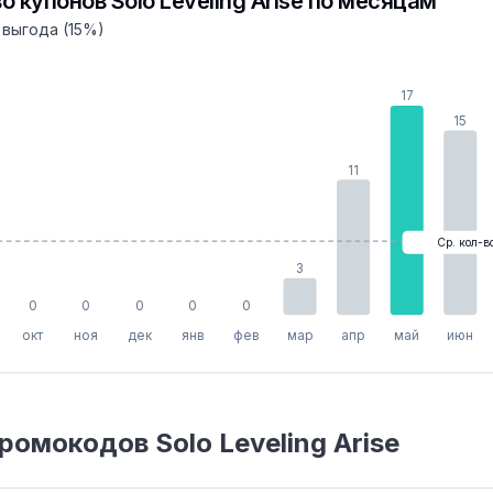
о купонов Solo Leveling Arise по месяцам
выгода (15%)
17
15
11
Ср. кол-в
3
0
0
0
0
0
окт
ноя
дек
янв
фев
мар
апр
май
июн
ромокодов Solo Leveling Arise