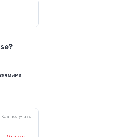
ise?
аваемыми
Как получить
Открыть