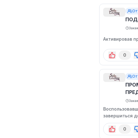
От
ПОД
Зака
Активировав п
0
От
ПРО
ПРЕ
Зака
Воспользовавш
завершиться д
0