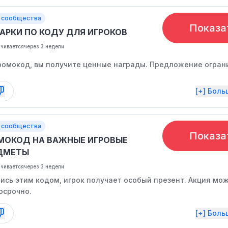
 сообщества
Показа
АРКИ ПО КОДУ ДЛЯ ИГРОКОВ
нчивается
через 3 недели
ромокод, вы получите ценные награды. Предложение огран
[+] Бол
 сообщества
Показа
МОКОД НА ВАЖНЫЕ ИГРОВЫЕ
ДМЕТЫ
нчивается
через 3 недели
ись этим кодом, игрок получает особый презент. Акция мо
осрочно.
[+] Бол