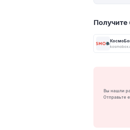
Получите 
КосмоБо
kosmobox.
Вы нашли ра
Отправьте е