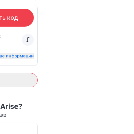
ть код
к
ьше информации
 Arise?
ещё