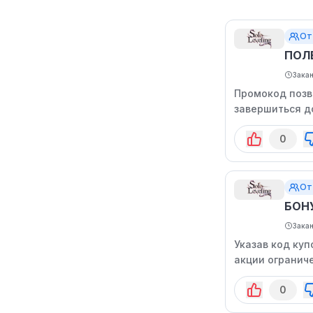
От
ПОЛ
Зака
Промокод позв
завершиться д
0
От
БОН
Зака
Указав код куп
акции огранич
0