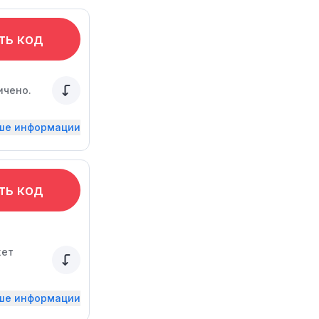
ть код
ичено.
ьше информации
ть код
жет
ьше информации