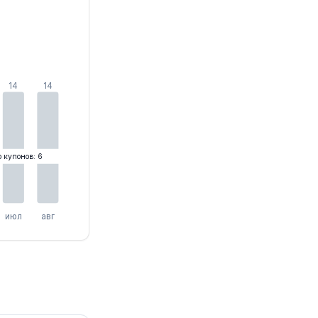
14
14
о купонов: 6
июл
авг