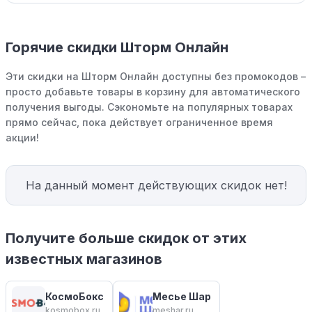
Горячие скидки Шторм Онлайн
Эти скидки на Шторм Онлайн доступны без промокодов –
просто добавьте товары в корзину для автоматического
получения выгоды. Сэкономьте на популярных товарах
прямо сейчас, пока действует ограниченное время
акции!
На данный момент действующих скидок нет!
Получите больше скидок от этих
известных магазинов
КосмоБокс
Месье Шар
kosmobox.ru
meshar.ru