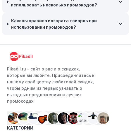
интернет-магазинов часто предлагают бесплатную
использовать несколько промокодов?
доставку, что позволяет сэкономить. Некоторые
магазины предоставляют бесплатную доставку при
заказе на сумму, превышающую определенную,
Каковы правила возврата товаров при
поэтому рассмотрите возможность покупки
использовании промокодов?
нескольких товаром в одном заказе.
Следите за социальными сетями:
Следите за Шторм
Онлайн в социальных сетях, таких как VK, Facebook
Pikadil
или Instagram. Ритейлеры часто делятся со своими
подписчиками эксклюзивными кодами скидок или
Pikadil.ru - cайт о вас и о скидках,
акциями.
которые вы любите. Присоединяйтесь к
Программы лояльности:
Присоединяйтесь к
нашему сообществу любителей скидок,
программам лояльности, предлагаемым интернет-
чтобы одним из первых узнавать о
магазинами, чтобы пользоваться такими
выгодных предложениях и лучших
преимуществами, как скидки только для участников,
промокодах.
ранний доступ к распродажам или эксклюзивным
акциям.
Особые скидки:
Если вы соответствуете этим
КАТЕГОРИИ
критериям, проверьте, предоставляет ли Шторм