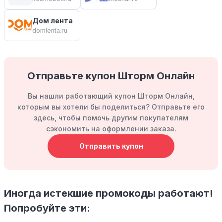
Дом лента
domlenta.ru
Отправьте купон Шторм Онлайн
Вы нашли работающий купон Шторм Онлайн,
которым вы хотели бы поделиться? Отправьте его
здесь, чтобы помочь другим покупателям
сэкономить на оформлении заказа.
Отправить купон
Иногда истекшие промокоды работают!
Попробуйте эти: