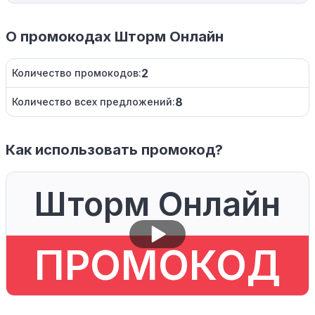
О промокодах Шторм Онлайн
2
Количество промокодов:
8
Количество всех предложений:
Как использовать промокод?
Шторм Онлайн
ПРОМОКОД