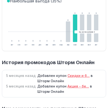
Наибольшая выгода (35%)
8
8
8
8
6
Ср. кол-во купонов: 3
0
0
0
0
0
0
0
0
авг
сен
окт
ноя
дек
янв
фев
мар
апр
май
июн
июл
авг
История промокодов Шторм Онлайн
5 месяцев назад
Добавлен купон
Скидки и б...
в
Шторм Онлайн
5 месяцев назад
Добавлен купон
Акция - бе...
в
Шторм Онлайн