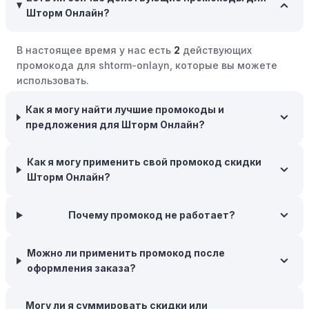
Совершать покупки во время распродаж:
Следите за
Шторм Онлайн?
крупными распродажами, такими как "черная
пятница" или сезонными акциями. В такие периоды
В настоящее время у нас есть
2
действующих
розничные компании часто предлагают значительные
промокода для shtorm-onlayn, которые вы можете
скидки.
использовать.
Бросьте корзину:
Если Вы не торопитесь с покупкой,
добавьте товары в корзину и оставьте их на день или
Как я могу найти лучшие промокоды и
два. В некоторых случаях существует большая
предложения для Шторм Онлайн?
вероятность того, что интернет-магазины, включая
Шторм Онлайн, могут прислать вам код скидки, чтобы
Как я могу применить свой промокод скидки
побудить вас завершить покупку.
Шторм Онлайн?
Межсезонные покупки:
Приобретайте товары во
время межсезонных распродаж, когда магазины
Почему промокод не работает?
предлагают большие скидки, чтобы освободить
складские запасы. Планируйте заранее и покупайте
Можно ли применить промокод после
товары на следующий сезон, когда они будут в
оформления заказа?
продаже.
Возможность бесплатной доставки:
Большинство
Могу ли я суммировать скидки или