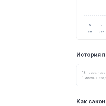
0
0
авг
сен
История 
13 часов наз
1 месяц наза
Как сэкон