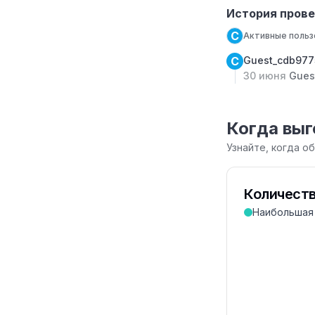
История прове
C
Активные польз
C
Guest_cdb97
30 июня
Gues
Когда выг
Узнайте, когда о
Количеств
Наибольшая 