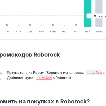
Ср. кол-в
0
0
0
0
0
0
0
окт
ноя
дек
янв
фев
мар
апр
май
июн
промокодов Roborock
ад
Покупатель из Россия/Воронеж использовал
на сайте
в 
д
Добавлен купон
на сайте
в Roborock
омить на покупках в Roborock?