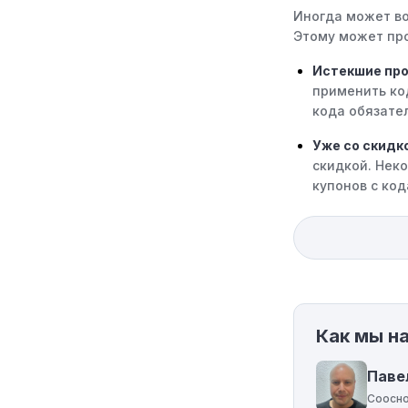
Иногда может во
Этому может про
Истекшие пр
применить ко
кода обязател
Уже со скидк
скидкой. Нек
купонов с код
Ограничения 
только на оп
код к товару,
Требование м
минимального 
Как мы н
соответствует
Географическ
Паве
определенным
Соосно