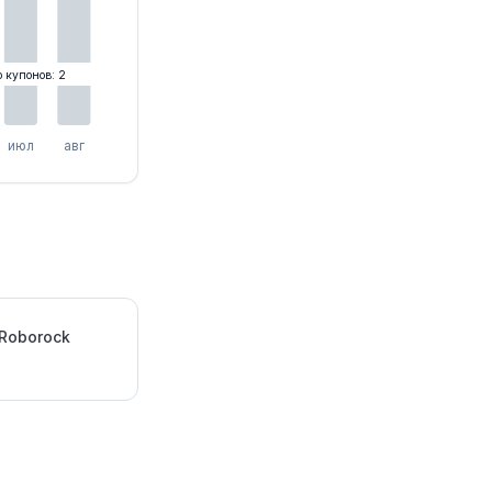
о купонов: 2
июл
авг
Roborock