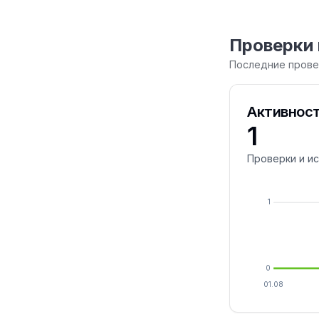
Проверки 
Последние провер
Активност
1
Проверки и и
1
0
01.08