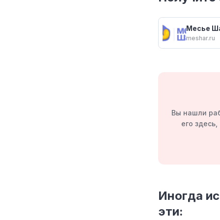
Месье Ш
meshar.ru
Вы нашли ра
его здесь
Иногда и
эти: