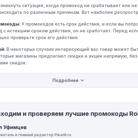
зникнуть ситуация, когда промокод не срабатывает или не
исходить по различным причинам. Вот наиболее распростр
омокоды:
У промокодов есть срок действия, и если вы попр
д с истекшим сроком действия, он не сработает. Перед ис
ьно проверьте срок его действия.
ой:
В некоторых случаях интересующий вас товар может быт
оторые магазины предлагают скидки и акции напрямую, без
ами скидок.
на использование промокода:
Некоторые промокоды расп
Подробнее
ределенные товары, бренды или категории. Если вы пытает
 не соответствующему критериям, он не сработает.
инимальной покупки:
Некоторые промокоды требуют собл
порога покупки, чтобы получить право на скидку. Если сум
аходим и проверяем лучшие промокоды Ro
 указанному порогу, код не сработает.
ие ограничения:
Действие некоторых промокодов может бы
л Уфимцев
и местами или регионами. Если вы находитесь за предела
ватель и главный редактор Pikadil.ru