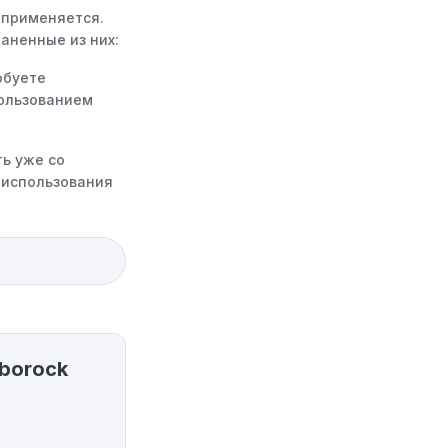
 применяется.
аненные из них:
обуете
пользованием
ь уже со
 использования
ространяются
есь применить
юдения
ма в корзине не
borock
ть ограничено
ми указанного