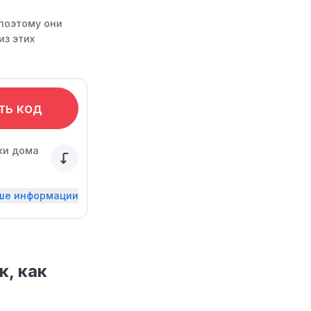
поэтому они
из этих
ть код
ки дома
ьше информации
, как