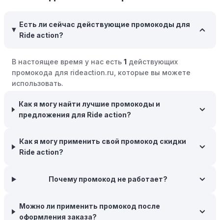
позволяющие зарабатывать баллы или cashback на
покупках. Накапливайте баллы и обменивайте их на
Есть ли сейчас действующие промокоды для
скидки или будущие покупки.
Ride action?
Совершать покупки во время распродаж:
Следите за
крупными распродажами, такими как "черная
В настоящее время у нас есть
1
действующих
пятница" или сезонными акциями. В такие периоды
промокода для rideaction.ru, которые вы можете
розничные компании часто предлагают значительные
использовать.
скидки.
Как я могу найти лучшие промокоды и
Бросьте корзину:
Если Вы не торопитесь с покупкой,
предложения для Ride action?
добавьте товары в корзину и оставьте их на день или
два. В некоторых случаях существует большая
вероятность того, что интернет-магазины, включая
Как я могу применить свой промокод скидки
Ride action, могут прислать вам код скидки, чтобы
Ride action?
побудить вас завершить покупку.
Межсезонные покупки:
Почему промокод не работает?
Приобретайте товары во
время межсезонных распродаж, когда магазины
предлагают большие скидки, чтобы освободить
Можно ли применить промокод после
складские запасы. Планируйте заранее и покупайте
оформления заказа?