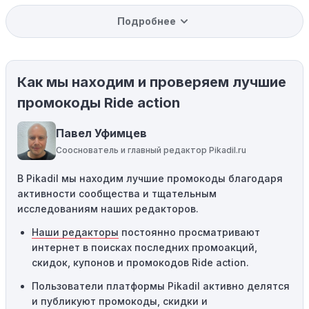
Уже со скидкой:
В некоторых случаях интересующий
Подробнее
вас товар может быть уже со скидкой. Некоторые
магазины предлагают скидки и акции напрямую, без
использования купонов с кодами скидок.
Как мы находим и проверяем лучшие
Ограничения на использование промокода:
Некоторые промокоды распространяются только на
промокоды Ride action
определенные товары, бренды или категории. Если вы
пытаетесь применить код к товару, не
Павел Уфимцев
соответствующему критериям, он не сработает.
Сооснователь и главный редактор Pikadil.ru
Требование минимальной покупки:
Некоторые
В Pikadil мы находим лучшие промокоды благодаря
промокоды требуют соблюдения минимального
активности сообщества и тщательным
порога покупки, чтобы получить право на скидку. Если
исследованиям наших редакторов.
сумма в корзине не соответствует указанному порогу,
код не сработает.
Наши редакторы
постоянно просматривают
интернет в поисках последних промоакций,
Географические ограничения:
Действие некоторых
скидок, купонов и промокодов Ride action.
промокодов может быть ограничено определенными
местами или регионами. Если вы находитесь за
Пользователи платформы Pikadil активно делятся
пределами указанного региона, то код не будет
и публикуют промокоды, скидки и