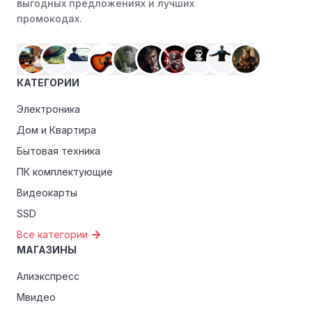
ранний доступ к распродажам или эксклюзивным
выгодных предложениях и лучших
акциям.
промокодах.
Особые скидки:
Если вы соответствуете этим
критериям, проверьте, предоставляет ли Ride action
эксклюзивные скидки для студентов, ветеранов или
КАТЕГОРИИ
пенсионеров.
Электроника
Дом и Квартира
Бытовая техника
ПК комплектующие
Видеокарты
SSD
Все категории
МАГАЗИНЫ
Алиэкспресс
Мвидео