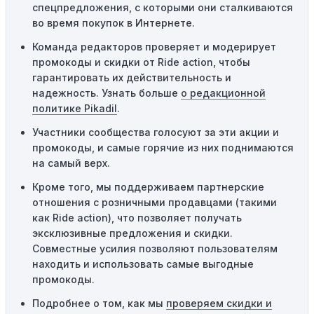
применяться.
спецпредложения, с которыми они сталкиваются
во время покупок в Интернете.
Одноразовое использование:
Многие промокоды
Команда редакторов проверяет и модерирует
предназначены только для однократного
промокоды и скидки от Ride action, чтобы
использования. Если код уже был использован кем-то
гарантировать их действительность и
другим, он не будет действовать повторно.
надежность. Узнать больше
о редакционной
Технические сбои:
Иногда технические неполадки на
политике Pikadil
.
сайте или в процессе оформления заказа могут
Участники сообщества голосуют за эти акции и
привести к неработоспособности кодов промокодов. В
промокоды, и самые горячие из них поднимаются
таких случаях следует обратиться за помощью в
на самый верх.
службу поддержки.
Кроме того, мы поддерживаем партнерские
отношения с розничными продавцами (такими
как Ride action), что позволяет получать
эксклюзивные предложения и скидки.
Совместные усилия позволяют пользователям
находить и использовать самые выгодные
промокоды.
Подробнее о том, как мы
проверяем скидки и