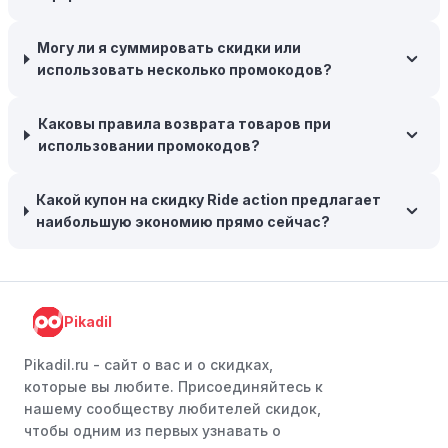
товары на следующий сезон, когда они будут в
продаже.
Могу ли я суммировать скидки или
Возможность бесплатной доставки:
Большинство
использовать несколько промокодов?
интернет-магазинов часто предлагают бесплатную
доставку, что позволяет сэкономить. Некоторые
Каковы правила возврата товаров при
магазины предоставляют бесплатную доставку при
использовании промокодов?
заказе на сумму, превышающую определенную,
поэтому рассмотрите возможность покупки
нескольких товаром в одном заказе.
Какой купон на скидку Ride action предлагает
наибольшую экономию прямо сейчас?
Следите за социальными сетями:
Следите за Ride
action в социальных сетях, таких как VK, Facebook или
Instagram. Ритейлеры часто делятся со своими
подписчиками эксклюзивными кодами скидок или
Pikadil
акциями.
Программы лояльности:
Присоединяйтесь к
Pikadil.ru - cайт о вас и о скидках,
программам лояльности, предлагаемым интернет-
которые вы любите. Присоединяйтесь к
магазинами, чтобы пользоваться такими
нашему сообществу любителей скидок,
преимуществами, как скидки только для участников,
чтобы одним из первых узнавать о