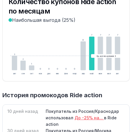
Количество купонов Ride action
по месяцам
Наибольшая выгода (25%)
7
7
7
7
6
3
Ср. кол-во купонов: 3
2
1
0
0
0
0
0
авг
сен
окт
ноя
дек
янв
фев
мар
апр
май
июн
июл
авг
История промокодов Ride action
10 дней назад
Покупатель из Россия/Краснодар
использовал
До -25% на...
в Ride
action
30 дней назад
Покупатель из Россия/Москва