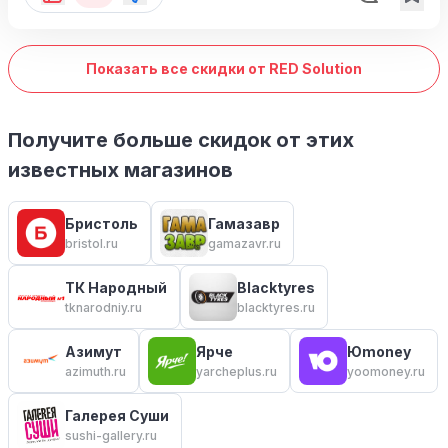
Показать все скидки от RED Solution
Получите больше скидок от этих
известных магазинов
Бристоль
Гамазавр
bristol.ru
gamazavr.ru
ТК Народный
Blacktyres
tknarodniy.ru
blacktyres.ru
Азимут
Ярче
Юmoney
azimuth.ru
yarcheplus.ru
yoomoney.ru
Галерея Суши
sushi-gallery.ru