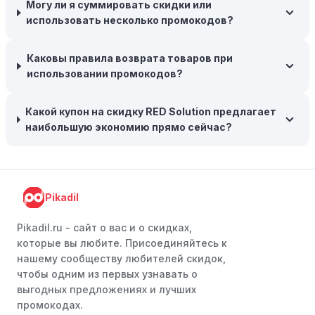
Могу ли я суммировать скидки или
интернет-магазинов часто предлагают бесплатную
использовать несколько промокодов?
доставку, что позволяет сэкономить. Некоторые
магазины предоставляют бесплатную доставку при
заказе на сумму, превышающую определенную,
Каковы правила возврата товаров при
поэтому рассмотрите возможность покупки
использовании промокодов?
нескольких товаром в одном заказе.
Какой купон на скидку RED Solution предлагает
Следите за социальными сетями:
Следите за RED
наибольшую экономию прямо сейчас?
Solution в социальных сетях, таких как VK, Facebook
или Instagram. Ритейлеры часто делятся со своими
подписчиками эксклюзивными кодами скидок или
акциями.
Pikadil
Программы лояльности:
Присоединяйтесь к
программам лояльности, предлагаемым интернет-
Pikadil.ru - cайт о вас и о скидках,
магазинами, чтобы пользоваться такими
которые вы любите. Присоединяйтесь к
преимуществами, как скидки только для участников,
нашему сообществу любителей скидок,
ранний доступ к распродажам или эксклюзивным
чтобы одним из первых узнавать о
акциям.
выгодных предложениях и лучших
промокодах.
Особые скидки:
Если вы соответствуете этим