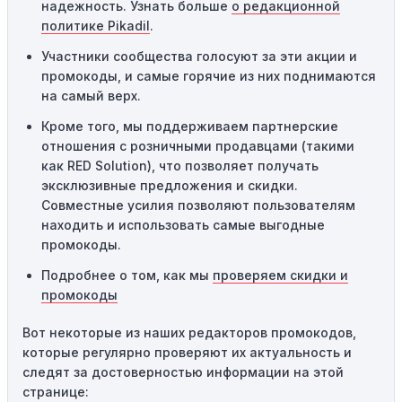
надежность. Узнать больше
о редакционной
Технические сбои:
Иногда технические неполадки на
политике Pikadil
.
сайте или в процессе оформления заказа могут
Участники сообщества голосуют за эти акции и
привести к неработоспособности кодов промокодов. В
промокоды, и самые горячие из них поднимаются
таких случаях следует обратиться за помощью в
на самый верх.
службу поддержки.
Кроме того, мы поддерживаем партнерские
отношения с розничными продавцами (такими
как RED Solution), что позволяет получать
эксклюзивные предложения и скидки.
Совместные усилия позволяют пользователям
находить и использовать самые выгодные
промокоды.
Подробнее о том, как мы
проверяем скидки и
промокоды
Вот некоторые из наших редакторов промокодов,
которые регулярно проверяют их актуальность и
следят за достоверностью информации на этой
странице: