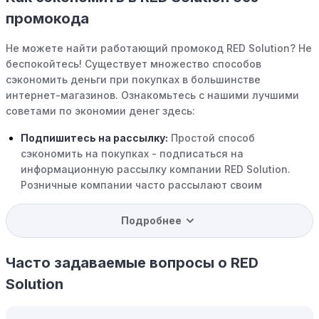
промокода
Не можете найти работающий промокод RED Solution? Не
беспокойтесь! Существует множество способов
сэкономить деньги при покупках в большинстве
интернет-магазинов. Ознакомьтесь с нашими лучшими
советами по экономии денег здесь:
Подпишитесь на рассылку:
Простой способ
сэкономить на покупках - подписаться на
информационную рассылку компании RED Solution.
Розничные компании часто рассылают своим
подписчикам эксклюзивные скидки, акции и ранний
доступ к распродажам.
Подробнее
Программы вознаграждений:
Скорее всего, в
компании RED Solution есть программы поощрения,
Часто задаваемые вопросы о RED
позволяющие зарабатывать баллы или cashback на
Solution
покупках. Накапливайте баллы и обменивайте их на
скидки или будущие покупки.