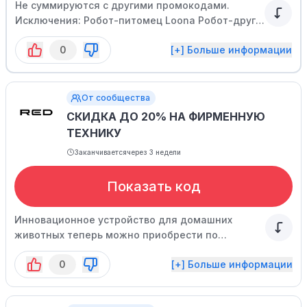
Не суммируются с другими промокодами.
Исключения: Робот-питомец Loona Робот-друг
RED SOLUTION SE Робот-друг RED SOLUTION Air
0
[+] Больше информации
Кухонная машина x1000 Товары по предзаказу
Новинки
От сообщества
СКИДКА ДО 20% НА ФИРМЕННУЮ
ТЕХНИКУ
Заканчивается
через 3 недели
Показать код
Инновационное устройство для домашних
животных теперь можно приобрести по
сниженной цене.
0
[+] Больше информации