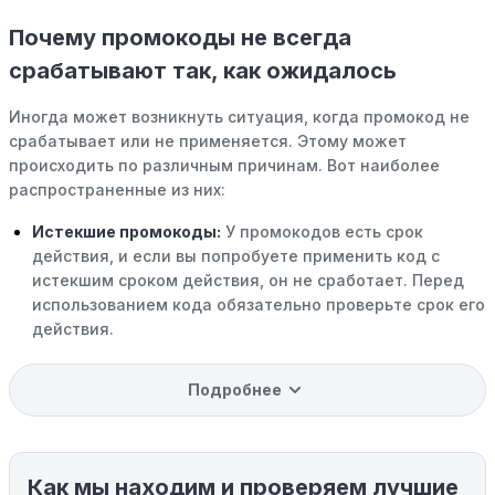
Почему промокоды не всегда
срабатывают так, как ожидалось
Иногда может возникнуть ситуация, когда промокод не
срабатывает или не применяется. Этому может
происходить по различным причинам. Вот наиболее
распространенные из них:
Истекшие промокоды:
У промокодов есть срок
действия, и если вы попробуете применить код с
истекшим сроком действия, он не сработает. Перед
использованием кода обязательно проверьте срок его
действия.
Уже со скидкой:
В некоторых случаях интересующий
Подробнее
вас товар может быть уже со скидкой. Некоторые
магазины предлагают скидки и акции напрямую, без
использования купонов с кодами скидок.
Как мы находим и проверяем лучшие
Ограничения на использование промокода: