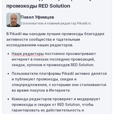
Некоторые промокоды распространяются только на
промокоды RED Solution
определенные товары, бренды или категории. Если вы
пытаетесь применить код к товару, не
Павел Уфимцев
соответствующему критериям, он не сработает.
Сооснователь и главный редактор Pikadil.ru
Требование минимальной покупки:
Некоторые
В Pikadil мы находим лучшие промокоды благодаря
промокоды требуют соблюдения минимального
активности сообщества и тщательным
порога покупки, чтобы получить право на скидку. Если
исследованиям наших редакторов.
сумма в корзине не соответствует указанному порогу,
код не сработает.
Наши редакторы
постоянно просматривают
интернет в поисках последних промоакций,
Географические ограничения:
Действие некоторых
скидок, купонов и промокодов RED Solution.
промокодов может быть ограничено определенными
местами или регионами. Если вы находитесь за
Пользователи платформы Pikadil активно делятся
пределами указанного региона, то код не будет
и публикуют промокоды, скидки и
применяться.
спецпредложения, с которыми они сталкиваются
во время покупок в Интернете.
Одноразовое использование:
Многие промокоды
Команда редакторов проверяет и модерирует
предназначены только для однократного
промокоды и скидки от RED Solution, чтобы
использования. Если код уже был использован кем-то
гарантировать их действительность и
другим, он не будет действовать повторно.