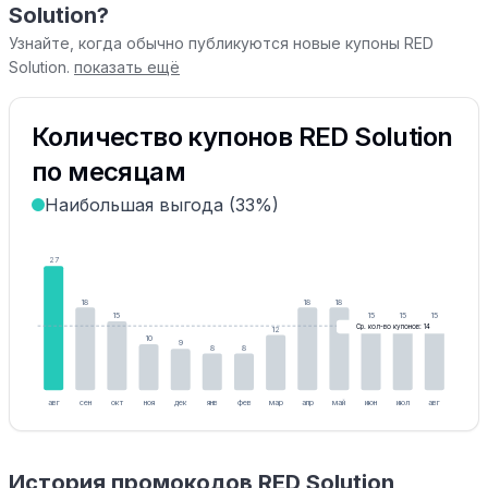
Solution?
Узнайте, когда обычно публикуются новые купоны RED
Solution.
показать ещё
Количество купонов RED Solution
по месяцам
Наибольшая выгода (33%)
27
18
18
18
15
15
15
15
Ср. кол-во купонов: 14
12
10
9
8
8
авг
сен
окт
ноя
дек
янв
фев
мар
апр
май
июн
июл
авг
История промокодов RED Solution