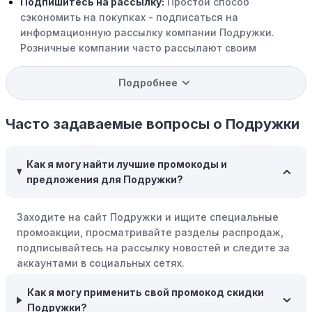
Подпишитесь на рассылку:
Простой способ
сэкономить на покупках - подписаться на
информационную рассылку компании Подружки.
Розничные компании часто рассылают своим
подписчикам эксклюзивные скидки, акции и ранний
доступ к распродажам.
Подробнее
Программы вознаграждений:
Скорее всего, в
компании Подружки есть программы поощрения,
Часто задаваемые вопросы о Подружки
позволяющие зарабатывать баллы или cashback на
покупках. Накапливайте баллы и обменивайте их на
Как я могу найти лучшие промокоды и
скидки или будущие покупки.
предложения для Подружки?
Совершать покупки во время распродаж:
Следите за
крупными распродажами, такими как "черная
Заходите на сайт Подружки и ищите специальные
пятница" или сезонными акциями. В такие периоды
промоакции, просматривайте разделы распродаж,
розничные компании часто предлагают значительные
подписывайтесь на рассылку новостей и следите за
скидки.
аккаунтами в социальных сетях.
Бросьте корзину:
Если Вы не торопитесь с покупкой,
Как я могу применить свой промокод скидки
добавьте товары в корзину и оставьте их на день или
Подружки?
два. В некоторых случаях существует большая