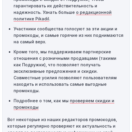
использования. Если код уже был использован кем-то
гарантировать их действительность и
другим, он не будет действовать повторно.
надежность. Узнать больше
о редакционной
Технические сбои:
Иногда технические неполадки на
политике Pikadil
.
сайте или в процессе оформления заказа могут
Участники сообщества голосуют за эти акции и
привести к неработоспособности кодов промокодов. В
промокоды, и самые горячие из них поднимаются
таких случаях следует обратиться за помощью в
на самый верх.
службу поддержки.
Кроме того, мы поддерживаем партнерские
отношения с розничными продавцами (такими
как Подружки), что позволяет получать
эксклюзивные предложения и скидки.
Совместные усилия позволяют пользователям
находить и использовать самые выгодные
промокоды.
Подробнее о том, как мы
проверяем скидки и
промокоды
Вот некоторые из наших редакторов промокодов,
которые регулярно проверяют их актуальность и