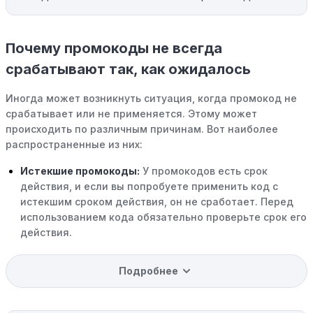
Почему промокоды не всегда
срабатывают так, как ожидалось
Иногда может возникнуть ситуация, когда промокод не
срабатывает или не применяется. Этому может
происходить по различным причинам. Вот наиболее
распространенные из них:
Истекшие промокоды:
У промокодов есть срок
действия, и если вы попробуете применить код с
истекшим сроком действия, он не сработает. Перед
использованием кода обязательно проверьте срок его
действия.
Уже со скидкой:
В некоторых случаях интересующий
Подробнее
вас товар может быть уже со скидкой. Некоторые
магазины предлагают скидки и акции напрямую, без
использования купонов с кодами скидок.