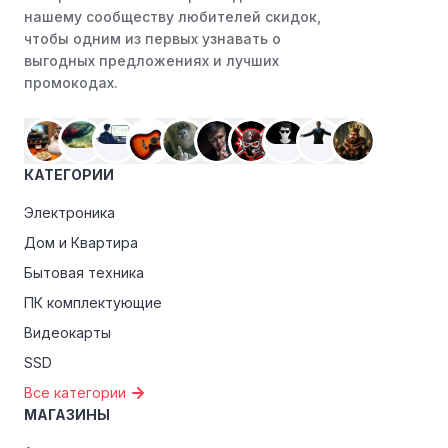
нашему сообществу любителей скидок,
или Instagram. Ритейлеры часто делятся со своими
чтобы одним из первых узнавать о
подписчиками эксклюзивными кодами скидок или
выгодных предложениях и лучших
акциями.
промокодах.
Программы лояльности:
Присоединяйтесь к
программам лояльности, предлагаемым интернет-
магазинами, чтобы пользоваться такими
преимуществами, как скидки только для участников,
КАТЕГОРИИ
ранний доступ к распродажам или эксклюзивным
акциям.
Электроника
Дом и Квартира
Особые скидки:
Если вы соответствуете этим
критериям, проверьте, предоставляет ли Подружки
Бытовая техника
эксклюзивные скидки для студентов, ветеранов или
ПК комплектующие
пенсионеров.
Видеокарты
SSD
Все категории
МАГАЗИНЫ