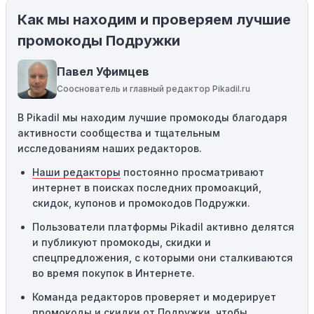
Как мы находим и проверяем лучшие
Ограничения на использование промокода:
Некоторые промокоды распространяются только на
промокоды Подружки
определенные товары, бренды или категории. Если вы
пытаетесь применить код к товару, не
Павел Уфимцев
соответствующему критериям, он не сработает.
Сооснователь и главный редактор Pikadil.ru
Требование минимальной покупки:
Некоторые
В Pikadil мы находим лучшие промокоды благодаря
промокоды требуют соблюдения минимального
активности сообщества и тщательным
порога покупки, чтобы получить право на скидку. Если
исследованиям наших редакторов.
сумма в корзине не соответствует указанному порогу,
код не сработает.
Наши редакторы
постоянно просматривают
интернет в поисках последних промоакций,
Географические ограничения:
Действие некоторых
скидок, купонов и промокодов Подружки.
промокодов может быть ограничено определенными
местами или регионами. Если вы находитесь за
Пользователи платформы Pikadil активно делятся
пределами указанного региона, то код не будет
и публикуют промокоды, скидки и
применяться.
спецпредложения, с которыми они сталкиваются
во время покупок в Интернете.
Одноразовое использование:
Многие промокоды
Команда редакторов проверяет и модерирует
предназначены только для однократного
промокоды и скидки от Подружки, чтобы