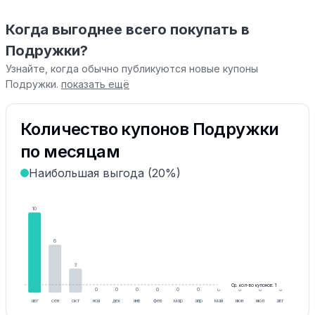
Когда выгоднее всего покупать в
Подружки?
Узнайте, когда обычно публикуются новые купоны
Подружки.
показать ещё
Количество купонов Подружки
по месяцам
Наибольшая выгода (20%)
10
6
3
Ср. кол-во купонов: 1
0
0
0
0
0
0
0
0
0
0
авг
сен
окт
ноя
дек
янв
фев
мар
апр
май
июн
июл
авг