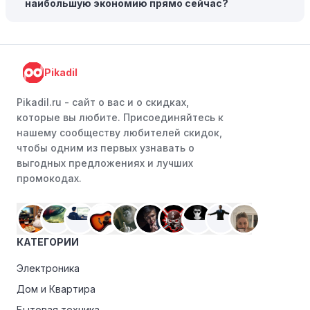
наибольшую экономию прямо сейчас?
Следите за социальными сетями:
Следите за Ozon
Fresh в социальных сетях, таких как VK, Facebook или
Instagram. Ритейлеры часто делятся со своими
подписчиками эксклюзивными кодами скидок или
Pikadil
акциями.
Программы лояльности:
Присоединяйтесь к
Pikadil.ru - cайт о вас и о скидках,
программам лояльности, предлагаемым интернет-
которые вы любите. Присоединяйтесь к
магазинами, чтобы пользоваться такими
нашему сообществу любителей скидок,
преимуществами, как скидки только для участников,
чтобы одним из первых узнавать о
ранний доступ к распродажам или эксклюзивным
выгодных предложениях и лучших
акциям.
промокодах.
Особые скидки:
Если вы соответствуете этим
критериям, проверьте, предоставляет ли Ozon Fresh
эксклюзивные скидки для студентов, ветеранов или
КАТЕГОРИИ
пенсионеров.
Электроника
Дом и Квартира
Бытовая техника