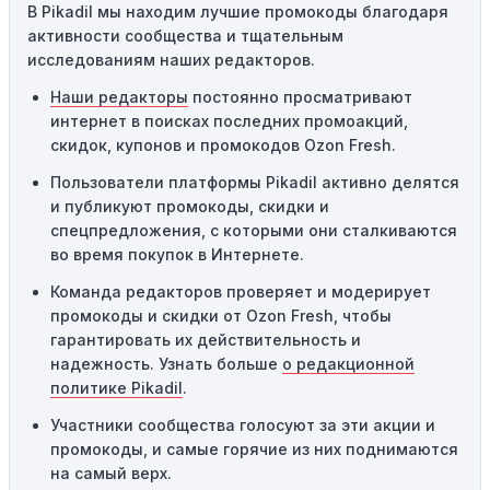
В Pikadil мы находим лучшие промокоды благодаря
промокоды требуют соблюдения минимального
активности сообщества и тщательным
порога покупки, чтобы получить право на скидку. Если
исследованиям наших редакторов.
сумма в корзине не соответствует указанному порогу,
код не сработает.
Наши редакторы
постоянно просматривают
интернет в поисках последних промоакций,
Географические ограничения:
Действие некоторых
скидок, купонов и промокодов Ozon Fresh.
промокодов может быть ограничено определенными
местами или регионами. Если вы находитесь за
Пользователи платформы Pikadil активно делятся
пределами указанного региона, то код не будет
и публикуют промокоды, скидки и
применяться.
спецпредложения, с которыми они сталкиваются
во время покупок в Интернете.
Одноразовое использование:
Многие промокоды
Команда редакторов проверяет и модерирует
предназначены только для однократного
промокоды и скидки от Ozon Fresh, чтобы
использования. Если код уже был использован кем-то
гарантировать их действительность и
другим, он не будет действовать повторно.
надежность. Узнать больше
о редакционной
Технические сбои:
Иногда технические неполадки на
политике Pikadil
.
сайте или в процессе оформления заказа могут
Участники сообщества голосуют за эти акции и
привести к неработоспособности кодов промокодов. В
промокоды, и самые горячие из них поднимаются
таких случаях следует обратиться за помощью в
на самый верх.
службу поддержки.