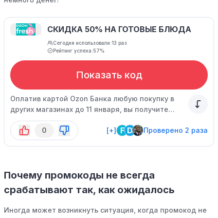
СКИДКА 50% НА ГОТОВЫЕ БЛЮДА
Сегодня использовали:
13 раз
Рейтинг успеха:
57%
Показать код
Оплатив картой Ozon Банка любую покупку в
других магазинах до 11 января, вы получите
промокод, с помощью которого можно
F
D
0
[+]
Проверено 2 раза
приобрести товар из акционной подборки всего
за 1 рубль. Для участия в акции необходимо
подтвердить свое участие на специально
отведенной странице.
Почему промокоды не всегда
срабатывают так, как ожидалось
Иногда может возникнуть ситуация, когда промокод не