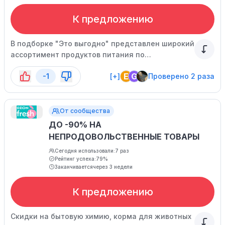
К предложению
В подборке "Это выгодно" представлен широкий
ассортимент продуктов питания по
привлекательным ценам - от свежих овощей и
E
G
-1
[+]
Проверено 2 раза
фруктов до готовых блюд и деликатесов.
От сообщества
ДО -90% НА
НЕПРОДОВОЛЬСТВЕННЫЕ ТОВАРЫ
Сегодня использовали:
7 раз
Рейтинг успеха:
79%
Заканчивается
через 3 недели
К предложению
Скидки на бытовую химию, корма для животных