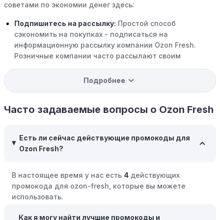
советами по экономии денег здесь:
Подпишитесь на рассылку:
Простой способ
сэкономить на покупках - подписаться на
информационную рассылку компании Ozon Fresh.
Розничные компании часто рассылают своим
подписчикам эксклюзивные скидки, акции и ранний
доступ к распродажам.
Подробнее
Программы вознаграждений:
Скорее всего, в
компании Ozon Fresh есть программы поощрения,
Часто задаваемые вопросы о Ozon Fresh
позволяющие зарабатывать баллы или cashback на
покупках. Накапливайте баллы и обменивайте их на
Есть ли сейчас действующие промокоды для
скидки или будущие покупки.
Ozon Fresh?
Совершать покупки во время распродаж:
Следите за
крупными распродажами, такими как "черная
В настоящее время у нас есть
4
действующих
пятница" или сезонными акциями. В такие периоды
промокода для ozon-fresh, которые вы можете
розничные компании часто предлагают значительные
использовать.
скидки.
Как я могу найти лучшие промокоды и
Бросьте корзину:
Если Вы не торопитесь с покупкой,