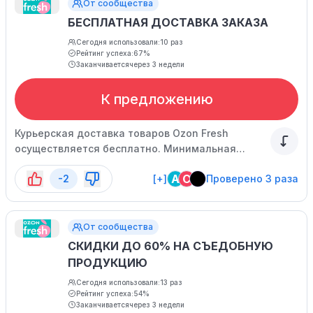
От сообщества
БЕСПЛАТНАЯ ДОСТАВКА ЗАКАЗА
Сегодня использовали:
10 раз
Рейтинг успеха:
67%
Заканчивается
через 3 недели
К предложению
Курьерская доставка товаров Ozon Fresh
осуществляется бесплатно. Минимальная
сумма покупки - 500р.
A
C
-2
[+]
Проверено 3 раза
От сообщества
СКИДКИ ДО 60% НА СЪЕДОБНУЮ
ПРОДУКЦИЮ
Сегодня использовали:
13 раз
Рейтинг успеха:
54%
Заканчивается
через 3 недели