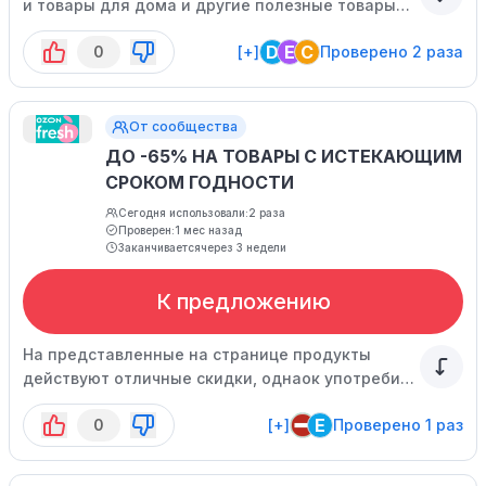
и товары для дома и другие полезные товары
ждут вас на открывшейся странице.
D
E
C
0
[+]
Проверено 2 раза
От сообщества
ДО -65% НА ТОВАРЫ С ИСТЕКАЮЩИМ
СРОКОМ ГОДНОСТИ
Сегодня использовали:
2 раза
Проверен:
1 мес назад
Заканчивается
через 3 недели
К предложению
На представленные на странице продукты
действуют отличные скидки, однаок употребить
или приготовить их необходимо как можно
E
0
[+]
Проверено 1 раз
скорее.