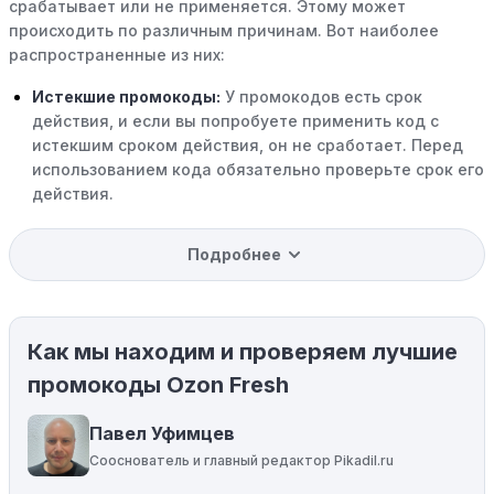
срабатывает или не применяется. Этому может
происходить по различным причинам. Вот наиболее
распространенные из них:
Истекшие промокоды:
У промокодов есть срок
действия, и если вы попробуете применить код с
истекшим сроком действия, он не сработает. Перед
использованием кода обязательно проверьте срок его
действия.
Уже со скидкой:
В некоторых случаях интересующий
Подробнее
вас товар может быть уже со скидкой. Некоторые
магазины предлагают скидки и акции напрямую, без
использования купонов с кодами скидок.
Как мы находим и проверяем лучшие
Ограничения на использование промокода:
Некоторые промокоды распространяются только на
промокоды Ozon Fresh
определенные товары, бренды или категории. Если вы
пытаетесь применить код к товару, не
Павел Уфимцев
соответствующему критериям, он не сработает.
Сооснователь и главный редактор Pikadil.ru
Требование минимальной покупки:
Некоторые