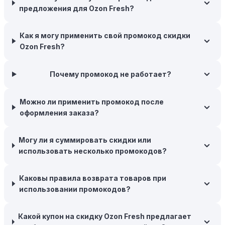
предложения для Ozon Fresh?
добавьте товары в корзину и оставьте их на день или
два. В некоторых случаях существует большая
вероятность того, что интернет-магазины, включая
Как я могу применить свой промокод скидки
Ozon Fresh, могут прислать вам код скидки, чтобы
Ozon Fresh?
побудить вас завершить покупку.
Межсезонные покупки:
Почему промокод не работает?
Приобретайте товары во
время межсезонных распродаж, когда магазины
предлагают большие скидки, чтобы освободить
Можно ли применить промокод после
складские запасы. Планируйте заранее и покупайте
оформления заказа?
товары на следующий сезон, когда они будут в
продаже.
Могу ли я суммировать скидки или
Возможность бесплатной доставки:
Большинство
использовать несколько промокодов?
интернет-магазинов часто предлагают бесплатную
доставку, что позволяет сэкономить. Некоторые
Каковы правила возврата товаров при
магазины предоставляют бесплатную доставку при
использовании промокодов?
заказе на сумму, превышающую определенную,
поэтому рассмотрите возможность покупки
нескольких товаром в одном заказе.
Какой купон на скидку Ozon Fresh предлагает