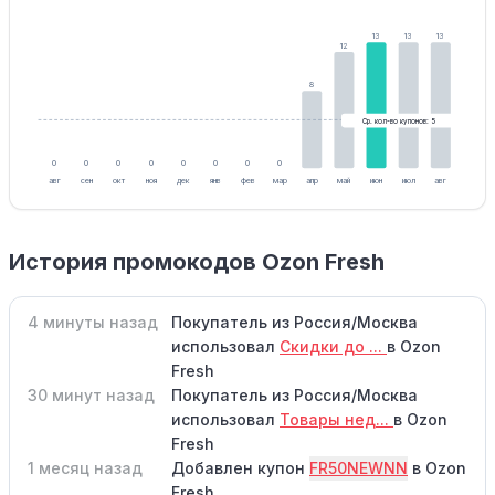
13
13
13
12
8
Ср. кол-во купонов: 5
0
0
0
0
0
0
0
0
авг
сен
окт
ноя
дек
янв
фев
мар
апр
май
июн
июл
авг
История промокодов Ozon Fresh
4 минуты назад
Покупатель из Россия/Москва
использовал
Скидки до ...
в Ozon
Fresh
30 минут назад
Покупатель из Россия/Москва
использовал
Товары нед...
в Ozon
Fresh
1 месяц назад
Добавлен купон
FR50NEWNN
в Ozon
Fresh