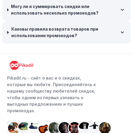
складские запасы. Планируйте заранее и покупайте
Могу ли я суммировать скидки или
товары на следующий сезон, когда они будут в
использовать несколько промокодов?
продаже.
Возможность бесплатной доставки:
Большинство
Каковы правила возврата товаров при
интернет-магазинов часто предлагают бесплатную
использовании промокодов?
доставку, что позволяет сэкономить. Некоторые
магазины предоставляют бесплатную доставку при
заказе на сумму, превышающую определенную,
поэтому рассмотрите возможность покупки
Pikadil
нескольких товаром в одном заказе.
Pikadil.ru - cайт о вас и о скидках,
Следите за социальными сетями:
Следите за Online
которые вы любите. Присоединяйтесь к
tur в социальных сетях, таких как VK, Facebook или
нашему сообществу любителей скидок,
Instagram. Ритейлеры часто делятся со своими
чтобы одним из первых узнавать о
подписчиками эксклюзивными кодами скидок или
выгодных предложениях и лучших
акциями.
промокодах.
Программы лояльности:
Присоединяйтесь к
программам лояльности, предлагаемым интернет-
магазинами, чтобы пользоваться такими