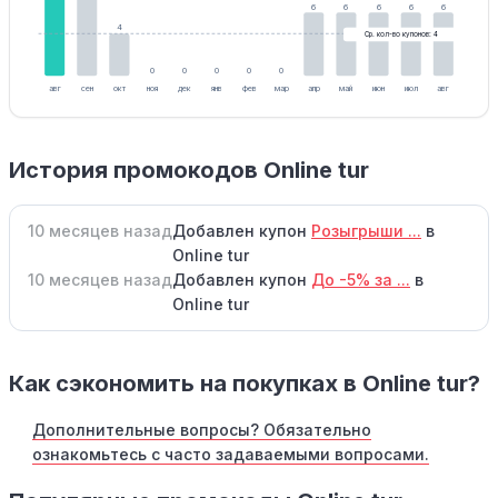
6
6
6
6
6
4
Ср. кол-во купонов: 4
0
0
0
0
0
авг
сен
окт
ноя
дек
янв
фев
мар
апр
май
июн
июл
авг
История промокодов Online tur
10 месяцев назад
Добавлен купон
Розыгрыши ...
в
Online tur
10 месяцев назад
Добавлен купон
До -5% за ...
в
Online tur
Как сэкономить на покупках в Online tur?
Дополнительные вопросы? Обязательно
ознакомьтесь с часто задаваемыми вопросами.