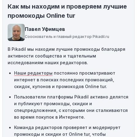
Как мы находим и проверяем лучшие
Ограничения на использование промокода:
Некоторые промокоды распространяются только на
промокоды Online tur
определенные товары, бренды или категории. Если вы
пытаетесь применить код к товару, не
Павел Уфимцев
соответствующему критериям, он не сработает.
Сооснователь и главный редактор Pikadil.ru
Требование минимальной покупки:
Некоторые
В Pikadil мы находим лучшие промокоды благодаря
промокоды требуют соблюдения минимального
активности сообщества и тщательным
порога покупки, чтобы получить право на скидку. Если
исследованиям наших редакторов.
сумма в корзине не соответствует указанному порогу,
код не сработает.
Наши редакторы
постоянно просматривают
интернет в поисках последних промоакций,
Географические ограничения:
Действие некоторых
скидок, купонов и промокодов Online tur.
промокодов может быть ограничено определенными
местами или регионами. Если вы находитесь за
Пользователи платформы Pikadil активно делятся
пределами указанного региона, то код не будет
и публикуют промокоды, скидки и
применяться.
спецпредложения, с которыми они сталкиваются
во время покупок в Интернете.
Одноразовое использование:
Многие промокоды
Команда редакторов проверяет и модерирует
предназначены только для однократного
промокоды и скидки от Online tur, чтобы
использования. Если код уже был использован кем-то