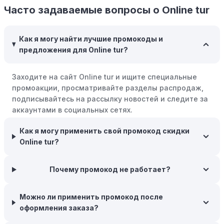
компании Online tur есть программы поощрения,
Часто задаваемые вопросы о Online tur
позволяющие зарабатывать баллы или cashback на
покупках. Накапливайте баллы и обменивайте их на
Как я могу найти лучшие промокоды и
скидки или будущие покупки.
предложения для Online tur?
Совершать покупки во время распродаж:
Следите за
крупными распродажами, такими как "черная
Заходите на сайт Online tur и ищите специальные
пятница" или сезонными акциями. В такие периоды
промоакции, просматривайте разделы распродаж,
розничные компании часто предлагают значительные
подписывайтесь на рассылку новостей и следите за
скидки.
аккаунтами в социальных сетях.
Бросьте корзину:
Если Вы не торопитесь с покупкой,
Как я могу применить свой промокод скидки
добавьте товары в корзину и оставьте их на день или
Online tur?
два. В некоторых случаях существует большая
вероятность того, что интернет-магазины, включая
Online tur, могут прислать вам код скидки, чтобы
Почему промокод не работает?
побудить вас завершить покупку.
Межсезонные покупки:
Приобретайте товары во
Можно ли применить промокод после
время межсезонных распродаж, когда магазины
оформления заказа?
предлагают большие скидки, чтобы освободить