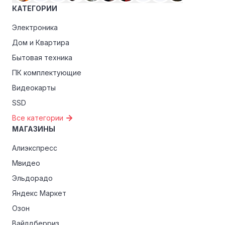
преимуществами, как скидки только для участников,
КАТЕГОРИИ
ранний доступ к распродажам или эксклюзивным
акциям.
Электроника
Дом и Квартира
Особые скидки:
Если вы соответствуете этим
критериям, проверьте, предоставляет ли Online tur
Бытовая техника
эксклюзивные скидки для студентов, ветеранов или
ПК комплектующие
пенсионеров.
Видеокарты
SSD
Все категории
МАГАЗИНЫ
Алиэкспресс
Мвидео
Эльдорадо
Яндекс Маркет
Озон
Вайлдберриз