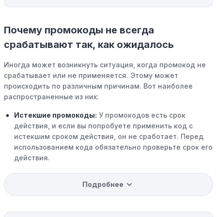
Почему промокоды не всегда
срабатывают так, как ожидалось
Иногда может возникнуть ситуация, когда промокод не
срабатывает или не применяется. Этому может
происходить по различным причинам. Вот наиболее
распространенные из них:
Истекшие промокоды:
У промокодов есть срок
действия, и если вы попробуете применить код с
истекшим сроком действия, он не сработает. Перед
использованием кода обязательно проверьте срок его
действия.
Уже со скидкой:
В некоторых случаях интересующий
Подробнее
вас товар может быть уже со скидкой. Некоторые
магазины предлагают скидки и акции напрямую, без
использования купонов с кодами скидок.