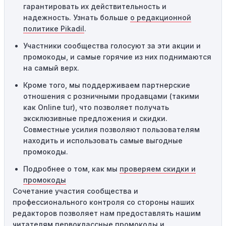
гарантировать их действительность и
другим, он не будет действовать повторно.
надежность. Узнать больше
о редакционной
Технические сбои:
Иногда технические неполадки на
политике Pikadil
.
сайте или в процессе оформления заказа могут
Участники сообщества голосуют за эти акции и
привести к неработоспособности кодов промокодов. В
промокоды, и самые горячие из них поднимаются
таких случаях следует обратиться за помощью в
на самый верх.
службу поддержки.
Кроме того, мы поддерживаем партнерские
отношения с розничными продавцами (такими
как Online tur), что позволяет получать
эксклюзивные предложения и скидки.
Совместные усилия позволяют пользователям
находить и использовать самые выгодные
промокоды.
Подробнее о том, как мы
проверяем скидки и
промокоды
Сочетание участия сообщества и
профессионального контроля со стороны наших
редакторов позволяет нам предоставлять нашим
читателям первоклассные промокоды и