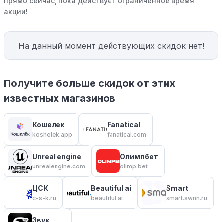
прямо сейчас, пока действует ограниченное время
акции!
На данный момент действующих скидок нет!
Получите больше скидок от этих
известных магазинов
Кошелек
Fanatical
koshelek.app
fanatical.com
Unreal engine
Олимпбет
unrealengine.com
olimp.bet
ЦСК
Beautiful ai
Smart
c-s-k.ru
beautiful.ai
smart.swnn.ru
Звук