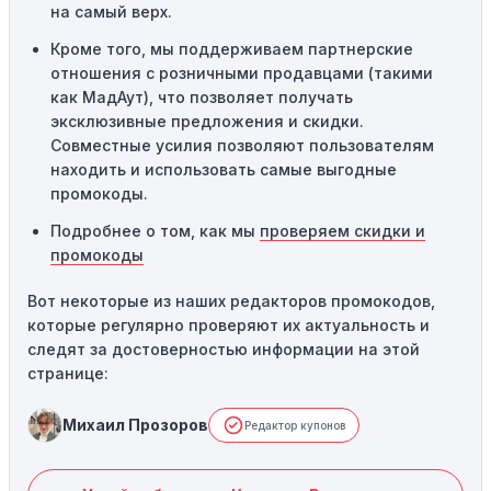
на самый верх.
службу поддержки.
Кроме того, мы поддерживаем партнерские
отношения с розничными продавцами (такими
как МадАут), что позволяет получать
эксклюзивные предложения и скидки.
Совместные усилия позволяют пользователям
находить и использовать самые выгодные
промокоды.
Подробнее о том, как мы
проверяем скидки и
промокоды
Вот некоторые из наших редакторов промокодов,
которые регулярно проверяют их актуальность и
следят за достоверностью информации на этой
странице:
Михаил Прозоров
Редактор купонов