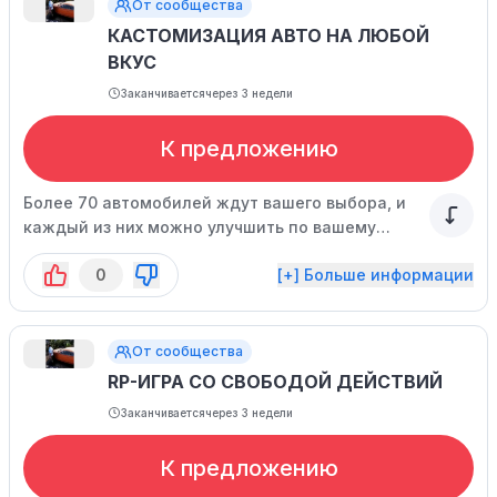
От сообщества
КАСТОМИЗАЦИЯ АВТО НА ЛЮБОЙ
ВКУС
Заканчивается
через 3 недели
К предложению
Более 70 автомобилей ждут вашего выбора, и
каждый из них можно улучшить по вашему
желанию!
0
[+] Больше информации
От сообщества
RP-ИГРА СО СВОБОДОЙ ДЕЙСТВИЙ
Заканчивается
через 3 недели
К предложению