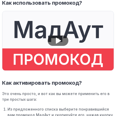
Как использовать промокод?
МадАут
ПРОМОКОД
Как активировать промокод?
Это очень просто, и вот как вы можете применить его в
три простых шага:
Из предложенного списка выберите понравившийся
вам промокод МадАут и скопируйте его, нажав кнопку