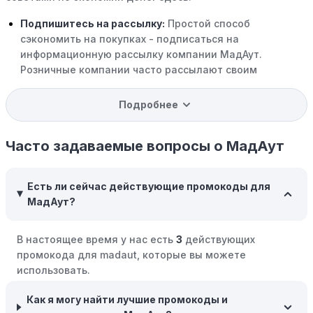
Подпишитесь на рассылку:
Простой способ
сэкономить на покупках - подписаться на
информационную рассылку компании МадАут.
Розничные компании часто рассылают своим
подписчикам эксклюзивные скидки, акции и ранний
доступ к распродажам.
Подробнее
Программы вознаграждений:
Скорее всего, в
компании МадАут есть программы поощрения,
Часто задаваемые вопросы о МадАут
позволяющие зарабатывать баллы или cashback на
покупках. Накапливайте баллы и обменивайте их на
Есть ли сейчас действующие промокоды для
скидки или будущие покупки.
МадАут?
Совершать покупки во время распродаж:
Следите за
крупными распродажами, такими как "черная
В настоящее время у нас есть
3
действующих
пятница" или сезонными акциями. В такие периоды
промокода для madaut, которые вы можете
розничные компании часто предлагают значительные
использовать.
скидки.
Как я могу найти лучшие промокоды и
Бросьте корзину:
Если Вы не торопитесь с покупкой,