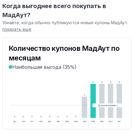
Когда выгоднее всего покупать в
МадАут?
Узнайте, когда обычно публикуются новые купоны МадАут.
показать ещё
Количество купонов МадАут по
месяцам
Наибольшая выгода (35%)
8
8
8
8
5
Ср. кол-во купонов: 3
0
0
0
0
0
0
0
0
авг
сен
окт
ноя
дек
янв
фев
мар
апр
май
июн
июл
авг