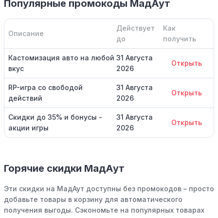
Популярные промокоды МадАут
Действует
Как
Описание
до
получить
Кастомизация авто на любой
31 Августа
Открыть
вкус
2026
RP-игра со свободой
31 Августа
Открыть
действий
2026
Скидки до 35% и бонусы -
31 Августа
Открыть
акции игры
2026
Горячие скидки МадАут
Эти скидки на МадАут доступны без промокодов – просто
добавьте товары в корзину для автоматического
получения выгоды. Сэкономьте на популярных товарах