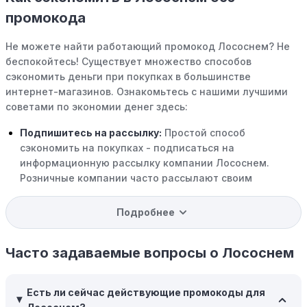
промокода
Не можете найти работающий промокод Лососнем? Не
беспокойтесь! Существует множество способов
сэкономить деньги при покупках в большинстве
интернет-магазинов. Ознакомьтесь с нашими лучшими
советами по экономии денег здесь:
Подпишитесь на рассылку:
Простой способ
сэкономить на покупках - подписаться на
информационную рассылку компании Лососнем.
Розничные компании часто рассылают своим
подписчикам эксклюзивные скидки, акции и ранний
доступ к распродажам.
Подробнее
Программы вознаграждений:
Скорее всего, в
компании Лососнем есть программы поощрения,
Часто задаваемые вопросы о Лососнем
позволяющие зарабатывать баллы или cashback на
покупках. Накапливайте баллы и обменивайте их на
Есть ли сейчас действующие промокоды для
скидки или будущие покупки.