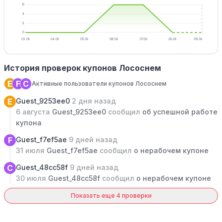
6
4
2
0
03.08
04.08
05.08
06.08
07.08
08.08
09.08
История проверок купонов Лососнем
E
F
C
Активные пользователи купонов Лососнем
E
Guest_9253ee0
2 дня назад
6 августа
Guest_9253ee0
сообщил
об успешной работе
купона
F
Guest_f7ef5ae
9 дней назад
31 июля
Guest_f7ef5ae
сообщил
о нерабочем купоне
C
Guest_48cc58f
9 дней назад
30 июля
Guest_48cc58f
сообщил
о нерабочем купоне
Показать еще 4 проверки