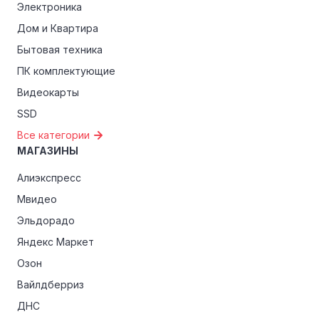
Электроника
критериям, проверьте, предоставляет ли Лососнем
эксклюзивные скидки для студентов, ветеранов или
Дом и Квартира
пенсионеров.
Бытовая техника
ПК комплектующие
Видеокарты
SSD
Все категории
МАГАЗИНЫ
Алиэкспресс
Мвидео
Эльдорадо
Яндекс Маркет
Озон
Вайлдберриз
ДНС