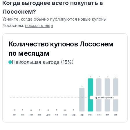
Когда выгоднее всего покупать в
Лососнем?
Узнайте, когда обычно публикуются новые купоны
Лососнем.
показать ещё
Количество купонов Лососнем
по месяцам
Наибольшая выгода (15%)
7
7
7
7
5
Ср. кол-во купонов: 3
0
0
0
0
0
0
0
0
авг
сен
окт
ноя
дек
янв
фев
мар
апр
май
июн
июл
авг