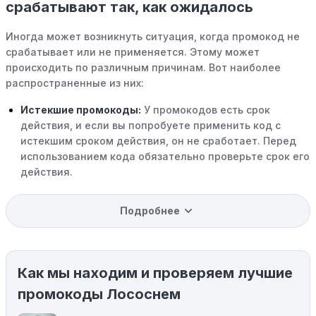
срабатывают так, как ожидалось
Иногда может возникнуть ситуация, когда промокод не
срабатывает или не применяется. Этому может
происходить по различным причинам. Вот наиболее
распространенные из них:
Истекшие промокоды:
У промокодов есть срок
действия, и если вы попробуете применить код с
истекшим сроком действия, он не сработает. Перед
использованием кода обязательно проверьте срок его
действия.
Уже со скидкой:
В некоторых случаях интересующий
Подробнее
вас товар может быть уже со скидкой. Некоторые
магазины предлагают скидки и акции напрямую, без
использования купонов с кодами скидок.
Как мы находим и проверяем лучшие
Ограничения на использование промокода:
Некоторые промокоды распространяются только на
промокоды Лососнем
определенные товары, бренды или категории. Если вы