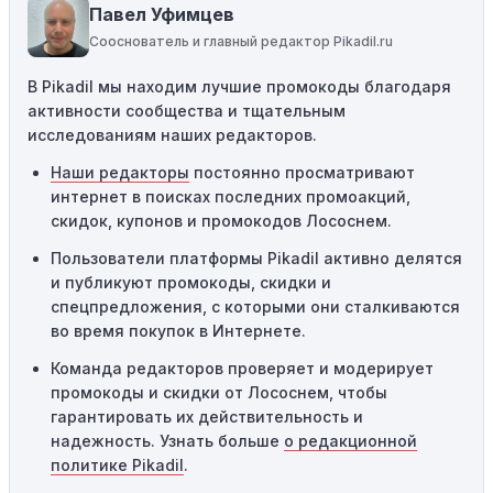
пытаетесь применить код к товару, не
Павел Уфимцев
соответствующему критериям, он не сработает.
Сооснователь и главный редактор Pikadil.ru
Требование минимальной покупки:
Некоторые
В Pikadil мы находим лучшие промокоды благодаря
промокоды требуют соблюдения минимального
активности сообщества и тщательным
порога покупки, чтобы получить право на скидку. Если
исследованиям наших редакторов.
сумма в корзине не соответствует указанному порогу,
код не сработает.
Наши редакторы
постоянно просматривают
интернет в поисках последних промоакций,
Географические ограничения:
Действие некоторых
скидок, купонов и промокодов Лососнем.
промокодов может быть ограничено определенными
местами или регионами. Если вы находитесь за
Пользователи платформы Pikadil активно делятся
пределами указанного региона, то код не будет
и публикуют промокоды, скидки и
применяться.
спецпредложения, с которыми они сталкиваются
во время покупок в Интернете.
Одноразовое использование:
Многие промокоды
Команда редакторов проверяет и модерирует
предназначены только для однократного
промокоды и скидки от Лососнем, чтобы
использования. Если код уже был использован кем-то
гарантировать их действительность и
другим, он не будет действовать повторно.
надежность. Узнать больше
о редакционной
Технические сбои:
Иногда технические неполадки на
политике Pikadil
.
сайте или в процессе оформления заказа могут