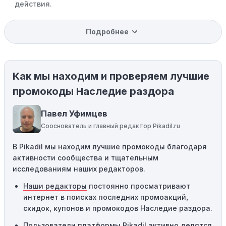
действия.
Уже со скидкой:
В некоторых случаях интересующий
Подробнее
вас товар может быть уже со скидкой. Некоторые
магазины предлагают скидки и акции напрямую, без
использования купонов с кодами скидок.
Как мы находим и проверяем лучшие
Ограничения на использование промокода:
Некоторые промокоды распространяются только на
промокоды Наследие раздора
определенные товары, бренды или категории. Если вы
пытаетесь применить код к товару, не
Павел Уфимцев
соответствующему критериям, он не сработает.
Сооснователь и главный редактор Pikadil.ru
Требование минимальной покупки:
Некоторые
В Pikadil мы находим лучшие промокоды благодаря
промокоды требуют соблюдения минимального
активности сообщества и тщательным
порога покупки, чтобы получить право на скидку. Если
исследованиям наших редакторов.
сумма в корзине не соответствует указанному порогу,
код не сработает.
Наши редакторы
постоянно просматривают
интернет в поисках последних промоакций,
Географические ограничения:
Действие некоторых
скидок, купонов и промокодов Наследие раздора.
промокодов может быть ограничено определенными
местами или регионами. Если вы находитесь за
Пользователи платформы Pikadil активно делятся