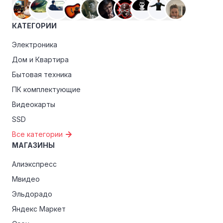
акциям.
Особые скидки:
Если вы соответствуете этим
КАТЕГОРИИ
критериям, проверьте, предоставляет ли Наследие
раздора эксклюзивные скидки для студентов,
Электроника
ветеранов или пенсионеров.
Дом и Квартира
Бытовая техника
ПК комплектующие
Видеокарты
SSD
Все категории
МАГАЗИНЫ
Алиэкспресс
Мвидео
Эльдорадо
Яндекс Маркет