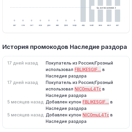
Ср. кол-во купонов: 3
0
0
0
0
0
0
0
0
авг
сен
окт
ноя
дек
янв
фев
мар
апр
май
июн
июл
авг
История промокодов Наследие раздора
17 дней назад
Покупатель из Россия/Грозный
использовал
FBLIKESGIF...
в
Наследие раздора
17 дней назад
Покупатель из Россия/Грозный
использовал
NlC0muL4Tc
в
Наследие раздора
5 месяцев назад
Добавлен купон
FBLIKESGIF...
в
Наследие раздора
5 месяцев назад
Добавлен купон
NlC0muL4Tc
в
Наследие раздора