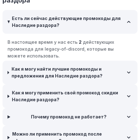
раздора
cashback на покупках. Накапливайте баллы и
обменивайте их на скидки или будущие покупки.
Есть ли сейчас действующие промокоды для
Совершать покупки во время распродаж:
Следите за
Наследие раздора?
крупными распродажами, такими как "черная
пятница" или сезонными акциями. В такие периоды
В настоящее время у нас есть
2
действующих
розничные компании часто предлагают значительные
промокода для legacy-of-discord, которые вы
скидки.
можете использовать.
Бросьте корзину:
Если Вы не торопитесь с покупкой,
добавьте товары в корзину и оставьте их на день или
Как я могу найти лучшие промокоды и
два. В некоторых случаях существует большая
предложения для Наследие раздора?
вероятность того, что интернет-магазины, включая
Наследие раздора, могут прислать вам код скидки,
Как я могу применить свой промокод скидки
чтобы побудить вас завершить покупку.
Наследие раздора?
Межсезонные покупки:
Приобретайте товары во
время межсезонных распродаж, когда магазины
Почему промокод не работает?
предлагают большие скидки, чтобы освободить
складские запасы. Планируйте заранее и покупайте
Можно ли применить промокод после
товары на следующий сезон, когда они будут в