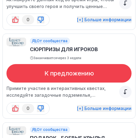
улучшить своего героя и получить ценные
ресурсы! Пожалуйста, помните, что не каждому
0
[+] Больше информации
игроку удастся воспользоваться этой
возможностью.
От сообщества
СЮРПРИЗЫ ДЛЯ ИГРОКОВ
Заканчивается
через 3 недели
К предложению
Примите участие в интерактивных квестах,
исследуйте загадочные подземелья,
оказывайте поддержку своим друзьям и
0
[+] Больше информации
наслаждайтесь приятными сюрпризами,
которые ждут вас!
От сообщества