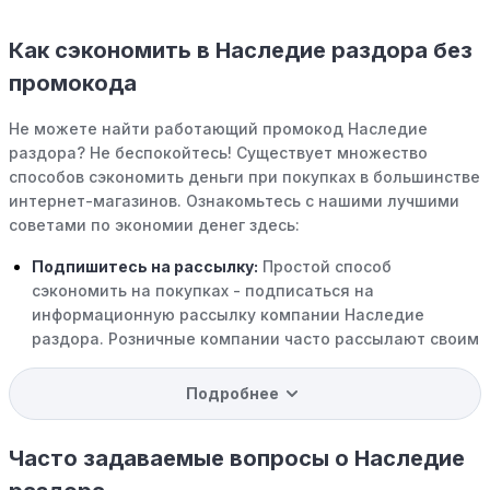
Как сэкономить в Наследие раздора без
промокода
Не можете найти работающий промокод Наследие
раздора? Не беспокойтесь! Существует множество
способов сэкономить деньги при покупках в большинстве
интернет-магазинов. Ознакомьтесь с нашими лучшими
советами по экономии денег здесь:
Подпишитесь на рассылку:
Простой способ
сэкономить на покупках - подписаться на
информационную рассылку компании Наследие
раздора. Розничные компании часто рассылают своим
подписчикам эксклюзивные скидки, акции и ранний
доступ к распродажам.
Подробнее
Программы вознаграждений:
Скорее всего, в
компании Наследие раздора есть программы
Часто задаваемые вопросы о Наследие
поощрения, позволяющие зарабатывать баллы или