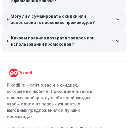
оформления заказа?
продаже.
Возможность бесплатной доставки:
Большинство
Могу ли я суммировать скидки или
интернет-магазинов часто предлагают бесплатную
использовать несколько промокодов?
доставку, что позволяет сэкономить. Некоторые
магазины предоставляют бесплатную доставку при
заказе на сумму, превышающую определенную,
Каковы правила возврата товаров при
поэтому рассмотрите возможность покупки
использовании промокодов?
нескольких товаром в одном заказе.
Следите за социальными сетями:
Следите за
Наследие раздора в социальных сетях, таких как VK,
Pikadil
Facebook или Instagram. Ритейлеры часто делятся со
своими подписчиками эксклюзивными кодами скидок
Pikadil.ru - cайт о вас и о скидках,
или акциями.
которые вы любите. Присоединяйтесь к
Программы лояльности:
Присоединяйтесь к
нашему сообществу любителей скидок,
программам лояльности, предлагаемым интернет-
чтобы одним из первых узнавать о
магазинами, чтобы пользоваться такими
выгодных предложениях и лучших
преимуществами, как скидки только для участников,
промокодах.
ранний доступ к распродажам или эксклюзивным