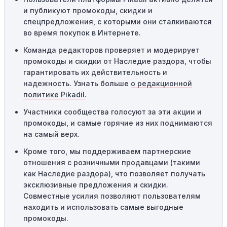
пределами указанного региона, то код не будет
и публикуют промокоды, скидки и
применяться.
спецпредложения, с которыми они сталкиваются
во время покупок в Интернете.
Одноразовое использование:
Многие промокоды
Команда редакторов проверяет и модерирует
предназначены только для однократного
промокоды и скидки от Наследие раздора, чтобы
использования. Если код уже был использован кем-то
гарантировать их действительность и
другим, он не будет действовать повторно.
надежность. Узнать больше
о редакционной
Технические сбои:
Иногда технические неполадки на
политике Pikadil
.
сайте или в процессе оформления заказа могут
Участники сообщества голосуют за эти акции и
привести к неработоспособности кодов промокодов. В
промокоды, и самые горячие из них поднимаются
таких случаях следует обратиться за помощью в
на самый верх.
службу поддержки.
Кроме того, мы поддерживаем партнерские
отношения с розничными продавцами (такими
как Наследие раздора), что позволяет получать
эксклюзивные предложения и скидки.
Совместные усилия позволяют пользователям
находить и использовать самые выгодные
промокоды.