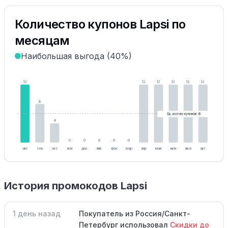
Количество купонов Lapsi по
месяцам
Наибольшая выгода (40%)
12
12
12
12
12
12
8
Ср. кол-во купонов: 6
4
0
0
0
0
0
авг
сен
окт
ноя
дек
янв
фев
мар
апр
май
июн
июл
авг
История промокодов Lapsi
1 день назад
Покупатель из Россия/Санкт-
Петербург использовал
Скидки до