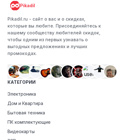
Pikadil
Следите за социальными сетями:
Следите за Lapsi в
социальных сетях, таких как VK, Facebook или
Pikadil.ru - cайт о вас и о скидках,
Instagram. Ритейлеры часто делятся со своими
которые вы любите. Присоединяйтесь к
подписчиками эксклюзивными кодами скидок или
нашему сообществу любителей скидок,
акциями.
чтобы одним из первых узнавать о
выгодных предложениях и лучших
Программы лояльности:
Присоединяйтесь к
промокодах.
программам лояльности, предлагаемым интернет-
магазинами, чтобы пользоваться такими
преимуществами, как скидки только для участников,
ранний доступ к распродажам или эксклюзивным
КАТЕГОРИИ
акциям.
Электроника
Особые скидки:
Если вы соответствуете этим
критериям, проверьте, предоставляет ли Lapsi
Дом и Квартира
эксклюзивные скидки для студентов, ветеранов или
Бытовая техника
пенсионеров.
ПК комплектующие
Видеокарты