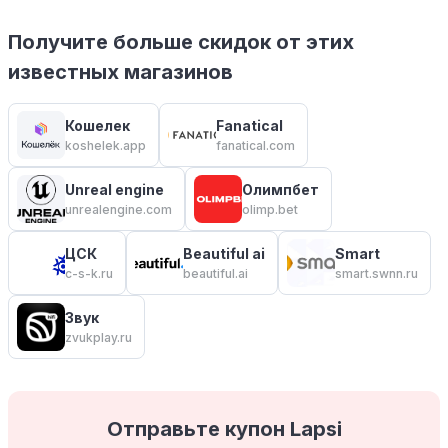
Получите больше скидок от этих
известных магазинов
Кошелек
Fanatical
koshelek.app
fanatical.com
Unreal engine
Олимпбет
unrealengine.com
olimp.bet
ЦСК
Beautiful ai
Smart
c-s-k.ru
beautiful.ai
smart.swnn.ru
Звук
zvukplay.ru
Отправьте купон Lapsi