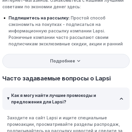
интернет-магазинов. Ознакомьтесь с нашими лучшими
советами по экономии денег здесь:
Подпишитесь на рассылку:
Простой способ
сэкономить на покупках - подписаться на
информационную рассылку компании Lapsi.
Розничные компании часто рассылают своим
подписчикам эксклюзивные скидки, акции и ранний
доступ к распродажам.
Подробнее
Программы вознаграждений:
Скорее всего, в
компании Lapsi есть программы поощрения,
позволяющие зарабатывать баллы или cashback на
Часто задаваемые вопросы о Lapsi
покупках. Накапливайте баллы и обменивайте их на
скидки или будущие покупки.
Как я могу найти лучшие промокоды и
Совершать покупки во время распродаж:
Следите за
предложения для Lapsi?
крупными распродажами, такими как "черная
пятница" или сезонными акциями. В такие периоды
Заходите на сайт Lapsi и ищите специальные
розничные компании часто предлагают значительные
промоакции, просматривайте разделы распродаж,
скидки.
подписывайтесь на рассылку новостей и следите за