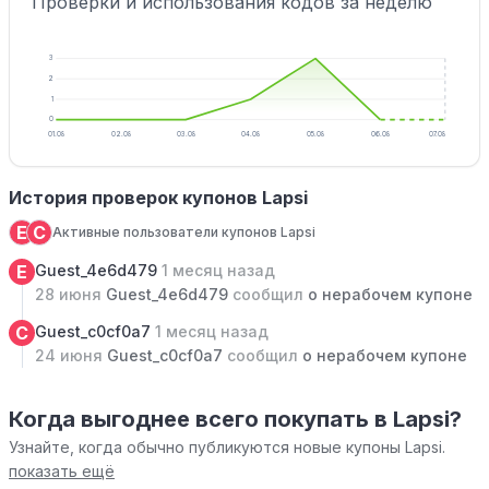
Проверки и использования кодов за неделю
3
2
1
0
01.08
02.08
03.08
04.08
05.08
06.08
07.08
История проверок купонов Lapsi
E
C
Активные пользователи купонов Lapsi
E
Guest_4e6d479
1 месяц назад
28 июня
Guest_4e6d479
сообщил
о нерабочем купоне
C
Guest_c0cf0a7
1 месяц назад
24 июня
Guest_c0cf0a7
сообщил
о нерабочем купоне
Когда выгоднее всего покупать в Lapsi?
Узнайте, когда обычно публикуются новые купоны Lapsi.
показать ещё