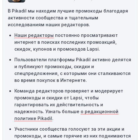
Требование минимальной покупки:
Некоторые
В Pikadil мы находим лучшие промокоды благодаря
промокоды требуют соблюдения минимального
активности сообщества и тщательным
порога покупки, чтобы получить право на скидку. Если
исследованиям наших редакторов.
сумма в корзине не соответствует указанному порогу,
код не сработает.
Наши редакторы
постоянно просматривают
интернет в поисках последних промоакций,
Географические ограничения:
Действие некоторых
скидок, купонов и промокодов Lapsi.
промокодов может быть ограничено определенными
местами или регионами. Если вы находитесь за
Пользователи платформы Pikadil активно делятся
пределами указанного региона, то код не будет
и публикуют промокоды, скидки и
применяться.
спецпредложения, с которыми они сталкиваются
во время покупок в Интернете.
Одноразовое использование:
Многие промокоды
Команда редакторов проверяет и модерирует
предназначены только для однократного
промокоды и скидки от Lapsi, чтобы
использования. Если код уже был использован кем-то
гарантировать их действительность и
другим, он не будет действовать повторно.
надежность. Узнать больше
о редакционной
Технические сбои:
Иногда технические неполадки на
политике Pikadil
.
сайте или в процессе оформления заказа могут
Участники сообщества голосуют за эти акции и
привести к неработоспособности кодов промокодов. В
промокоды, и самые горячие из них поднимаются
таких случаях следует обратиться за помощью в