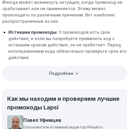
Иногда может возникнуть ситуация, когда промокод не
срабатывает или не применяется. Этому может
происходить по различным причинам. Вот наиболее
распространенные из них:
Истекшие промокоды:
У промокодов есть срок
действия, и если вы попробуете применить код с
истекшим сроком действия, он не сработает. Перед
использованием кода обязательно проверьте срок его
действия.
Уже со скидкой:
В некоторых случаях интересующий
Подробнее
вас товар может быть уже со скидкой. Некоторые
магазины предлагают скидки и акции напрямую, без
использования купонов с кодами скидок.
Как мы находим и проверяем лучшие
Ограничения на использование промокода:
Некоторые промокоды распространяются только на
промокоды Lapsi
определенные товары, бренды или категории. Если вы
пытаетесь применить код к товару, не
Павел Уфимцев
соответствующему критериям, он не сработает.
Сооснователь и главный редактор Pikadil.ru