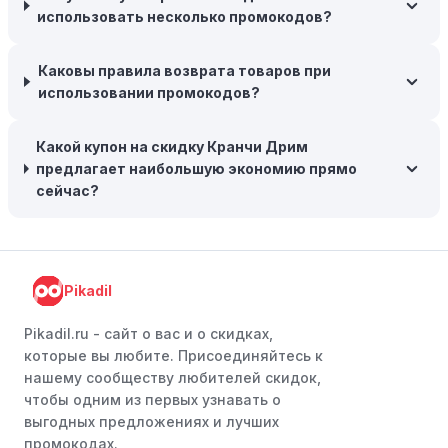
интернет-магазинов часто предлагают бесплатную
использовать несколько промокодов?
доставку, что позволяет сэкономить. Некоторые
магазины предоставляют бесплатную доставку при
заказе на сумму, превышающую определенную,
Каковы правила возврата товаров при
поэтому рассмотрите возможность покупки
использовании промокодов?
нескольких товаром в одном заказе.
Какой купон на скидку Кранчи Дрим
Следите за социальными сетями:
Следите за Кранчи
предлагает наибольшую экономию прямо
Дрим в социальных сетях, таких как VK, Facebook или
сейчас?
Instagram. Ритейлеры часто делятся со своими
подписчиками эксклюзивными кодами скидок или
акциями.
Программы лояльности:
Присоединяйтесь к
Pikadil
программам лояльности, предлагаемым интернет-
магазинами, чтобы пользоваться такими
Pikadil.ru - cайт о вас и о скидках,
преимуществами, как скидки только для участников,
которые вы любите. Присоединяйтесь к
ранний доступ к распродажам или эксклюзивным
нашему сообществу любителей скидок,
акциям.
чтобы одним из первых узнавать о
выгодных предложениях и лучших
Особые скидки:
Если вы соответствуете этим
промокодах.
критериям, проверьте, предоставляет ли Кранчи