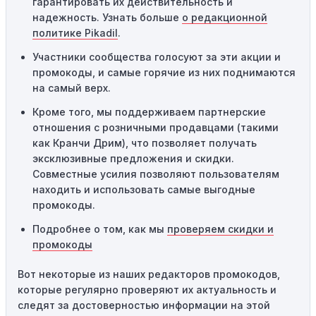
гарантировать их действительность и
другим, он не будет действовать повторно.
надежность. Узнать больше
о редакционной
Технические сбои:
Иногда технические неполадки на
политике Pikadil
.
сайте или в процессе оформления заказа могут
Участники сообщества голосуют за эти акции и
привести к неработоспособности кодов промокодов. В
промокоды, и самые горячие из них поднимаются
таких случаях следует обратиться за помощью в
на самый верх.
службу поддержки.
Кроме того, мы поддерживаем партнерские
отношения с розничными продавцами (такими
как Кранчи Дрим), что позволяет получать
эксклюзивные предложения и скидки.
Совместные усилия позволяют пользователям
находить и использовать самые выгодные
промокоды.
Подробнее о том, как мы
проверяем скидки и
промокоды
Вот некоторые из наших редакторов промокодов,
которые регулярно проверяют их актуальность и
следят за достоверностью информации на этой