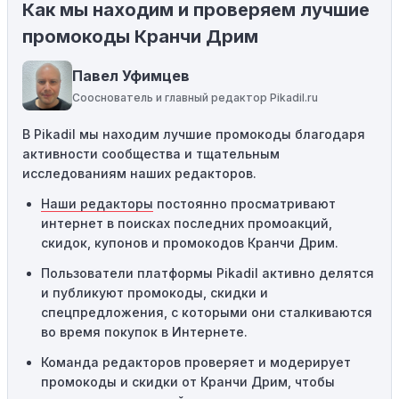
Как мы находим и проверяем лучшие
Ограничения на использование промокода:
Некоторые промокоды распространяются только на
промокоды Кранчи Дрим
определенные товары, бренды или категории. Если вы
пытаетесь применить код к товару, не
Павел Уфимцев
соответствующему критериям, он не сработает.
Сооснователь и главный редактор Pikadil.ru
Требование минимальной покупки:
Некоторые
В Pikadil мы находим лучшие промокоды благодаря
промокоды требуют соблюдения минимального
активности сообщества и тщательным
порога покупки, чтобы получить право на скидку. Если
исследованиям наших редакторов.
сумма в корзине не соответствует указанному порогу,
код не сработает.
Наши редакторы
постоянно просматривают
интернет в поисках последних промоакций,
Географические ограничения:
Действие некоторых
скидок, купонов и промокодов Кранчи Дрим.
промокодов может быть ограничено определенными
местами или регионами. Если вы находитесь за
Пользователи платформы Pikadil активно делятся
пределами указанного региона, то код не будет
и публикуют промокоды, скидки и
применяться.
спецпредложения, с которыми они сталкиваются
во время покупок в Интернете.
Одноразовое использование:
Многие промокоды
Команда редакторов проверяет и модерирует
предназначены только для однократного
промокоды и скидки от Кранчи Дрим, чтобы
использования. Если код уже был использован кем-то