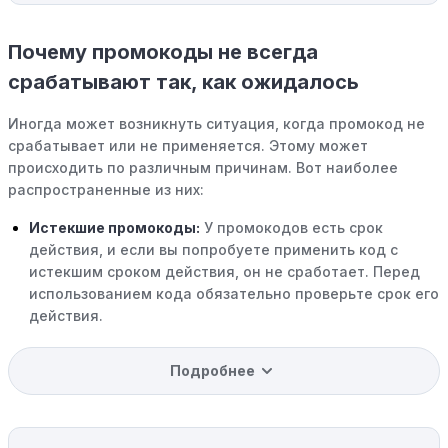
Почему промокоды не всегда
срабатывают так, как ожидалось
Иногда может возникнуть ситуация, когда промокод не
срабатывает или не применяется. Этому может
происходить по различным причинам. Вот наиболее
распространенные из них:
Истекшие промокоды:
У промокодов есть срок
действия, и если вы попробуете применить код с
истекшим сроком действия, он не сработает. Перед
использованием кода обязательно проверьте срок его
действия.
Уже со скидкой:
В некоторых случаях интересующий
Подробнее
вас товар может быть уже со скидкой. Некоторые
магазины предлагают скидки и акции напрямую, без
использования купонов с кодами скидок.