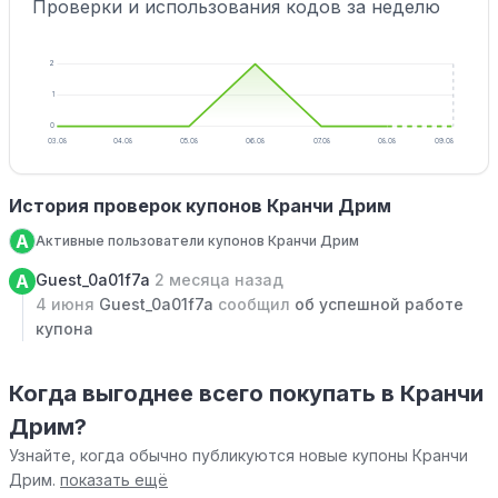
Проверки и использования кодов за неделю
2
1
0
03.08
04.08
05.08
06.08
07.08
08.08
09.08
История проверок купонов Кранчи Дрим
A
Активные пользователи купонов Кранчи Дрим
A
Guest_0a01f7a
2 месяца назад
4 июня
Guest_0a01f7a
сообщил
об успешной работе
купона
Когда выгоднее всего покупать в Кранчи
Дрим?
Узнайте, когда обычно публикуются новые купоны Кранчи
Дрим.
показать ещё