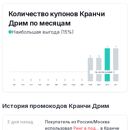
Количество купонов Кранчи
Дрим по месяцам
Наибольшая выгода (15%)
7
7
5
5
Ср. кол-во купонов: 2
0
0
0
0
0
0
0
0
0
авг
сен
окт
ноя
дек
янв
фев
мар
апр
май
июн
июл
авг
История промокодов Кранчи Дрим
2 дня назад
Покупатель из Россия/Москва
использовал
Ринг в под...
в Кранчи