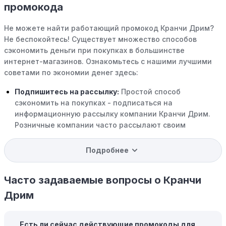
промокода
Не можете найти работающий промокод Кранчи Дрим?
Не беспокойтесь! Существует множество способов
сэкономить деньги при покупках в большинстве
интернет-магазинов. Ознакомьтесь с нашими лучшими
советами по экономии денег здесь:
Подпишитесь на рассылку:
Простой способ
сэкономить на покупках - подписаться на
информационную рассылку компании Кранчи Дрим.
Розничные компании часто рассылают своим
подписчикам эксклюзивные скидки, акции и ранний
доступ к распродажам.
Подробнее
Программы вознаграждений:
Скорее всего, в
компании Кранчи Дрим есть программы поощрения,
Часто задаваемые вопросы о Кранчи
позволяющие зарабатывать баллы или cashback на
Дрим
покупках. Накапливайте баллы и обменивайте их на
скидки или будущие покупки.
Есть ли сейчас действующие промокоды для