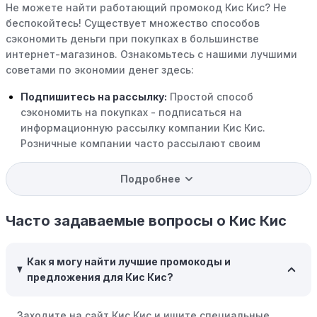
Не можете найти работающий промокод Кис Кис? Не
беспокойтесь! Существует множество способов
сэкономить деньги при покупках в большинстве
интернет-магазинов. Ознакомьтесь с нашими лучшими
советами по экономии денег здесь:
Подпишитесь на рассылку:
Простой способ
сэкономить на покупках - подписаться на
информационную рассылку компании Кис Кис.
Розничные компании часто рассылают своим
подписчикам эксклюзивные скидки, акции и ранний
доступ к распродажам.
Подробнее
Программы вознаграждений:
Скорее всего, в
компании Кис Кис есть программы поощрения,
Часто задаваемые вопросы о Кис Кис
позволяющие зарабатывать баллы или cashback на
покупках. Накапливайте баллы и обменивайте их на
Как я могу найти лучшие промокоды и
скидки или будущие покупки.
предложения для Кис Кис?
Совершать покупки во время распродаж:
Следите за
крупными распродажами, такими как "черная
Заходите на сайт Кис Кис и ищите специальные