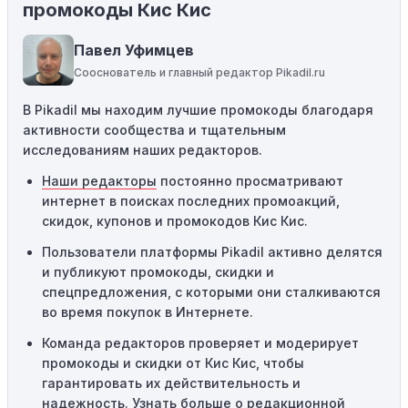
Некоторые промокоды распространяются только на
промокоды Кис Кис
определенные товары, бренды или категории. Если вы
пытаетесь применить код к товару, не
Павел Уфимцев
соответствующему критериям, он не сработает.
Сооснователь и главный редактор Pikadil.ru
Требование минимальной покупки:
Некоторые
В Pikadil мы находим лучшие промокоды благодаря
промокоды требуют соблюдения минимального
активности сообщества и тщательным
порога покупки, чтобы получить право на скидку. Если
исследованиям наших редакторов.
сумма в корзине не соответствует указанному порогу,
код не сработает.
Наши редакторы
постоянно просматривают
интернет в поисках последних промоакций,
Географические ограничения:
Действие некоторых
скидок, купонов и промокодов Кис Кис.
промокодов может быть ограничено определенными
местами или регионами. Если вы находитесь за
Пользователи платформы Pikadil активно делятся
пределами указанного региона, то код не будет
и публикуют промокоды, скидки и
применяться.
спецпредложения, с которыми они сталкиваются
во время покупок в Интернете.
Одноразовое использование:
Многие промокоды
Команда редакторов проверяет и модерирует
предназначены только для однократного
промокоды и скидки от Кис Кис, чтобы
использования. Если код уже был использован кем-то
гарантировать их действительность и
другим, он не будет действовать повторно.
надежность. Узнать больше
о редакционной