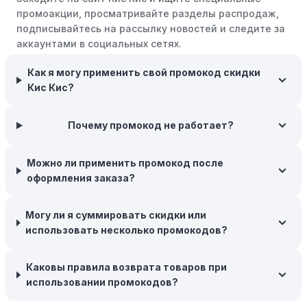
пятница" или сезонными акциями. В такие периоды
промоакции, просматривайте разделы распродаж,
розничные компании часто предлагают значительные
подписывайтесь на рассылку новостей и следите за
скидки.
аккаунтами в социальных сетях.
Бросьте корзину:
Если Вы не торопитесь с покупкой,
Как я могу применить свой промокод скидки
добавьте товары в корзину и оставьте их на день или
Кис Кис?
два. В некоторых случаях существует большая
вероятность того, что интернет-магазины, включая
Кис Кис, могут прислать вам код скидки, чтобы
Почему промокод не работает?
побудить вас завершить покупку.
Межсезонные покупки:
Приобретайте товары во
Можно ли применить промокод после
время межсезонных распродаж, когда магазины
оформления заказа?
предлагают большие скидки, чтобы освободить
складские запасы. Планируйте заранее и покупайте
Могу ли я суммировать скидки или
товары на следующий сезон, когда они будут в
использовать несколько промокодов?
продаже.
Возможность бесплатной доставки:
Большинство
Каковы правила возврата товаров при
интернет-магазинов часто предлагают бесплатную
использовании промокодов?
доставку, что позволяет сэкономить. Некоторые