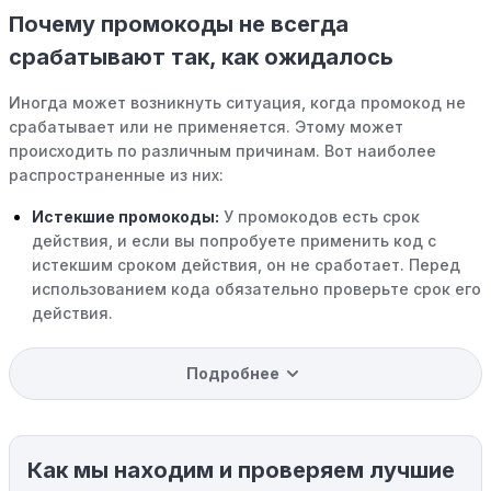
Почему промокоды не всегда
срабатывают так, как ожидалось
Иногда может возникнуть ситуация, когда промокод не
срабатывает или не применяется. Этому может
происходить по различным причинам. Вот наиболее
распространенные из них:
Истекшие промокоды:
У промокодов есть срок
действия, и если вы попробуете применить код с
истекшим сроком действия, он не сработает. Перед
использованием кода обязательно проверьте срок его
действия.
Уже со скидкой:
В некоторых случаях интересующий
Подробнее
вас товар может быть уже со скидкой. Некоторые
магазины предлагают скидки и акции напрямую, без
использования купонов с кодами скидок.
Как мы находим и проверяем лучшие
Ограничения на использование промокода: