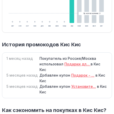
Ср. кол-во купонов: 2
0
0
0
0
0
0
0
0
авг
сен
окт
ноя
дек
янв
фев
мар
апр
май
июн
июл
авг
История промокодов Кис Кис
1 месяц назад
Покупатель из Россия/Москва
использовал
Подарки дл...
в Кис
Кис
5 месяцев назад
Добавлен купон
Подарок - ...
в Кис
Кис
5 месяцев назад
Добавлен купон
Установите...
в Кис
Кис
Как сэкономить на покупках в Кис Кис?