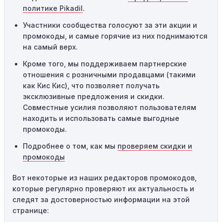
Технические сбои:
Иногда технические неполадки на
политике Pikadil
.
сайте или в процессе оформления заказа могут
Участники сообщества голосуют за эти акции и
привести к неработоспособности кодов промокодов. В
промокоды, и самые горячие из них поднимаются
таких случаях следует обратиться за помощью в
на самый верх.
службу поддержки.
Кроме того, мы поддерживаем партнерские
отношения с розничными продавцами (такими
как Кис Кис), что позволяет получать
эксклюзивные предложения и скидки.
Совместные усилия позволяют пользователям
находить и использовать самые выгодные
промокоды.
Подробнее о том, как мы
проверяем скидки и
промокоды
Вот некоторые из наших редакторов промокодов,
которые регулярно проверяют их актуальность и
следят за достоверностью информации на этой
странице: