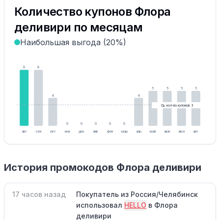
Количество купонов Флора
деливири по месяцам
Наибольшая выгода (20%)
8
8
5
5
5
5
4
4
Ср. кол-во купонов: 3
0
0
0
0
0
авг
сен
окт
ноя
дек
янв
фев
мар
апр
май
июн
июл
авг
История промокодов Флора деливири
17 часов назад
Покупатель из Россия/Челябинск
использовал
HELLO
в Флора
деливири