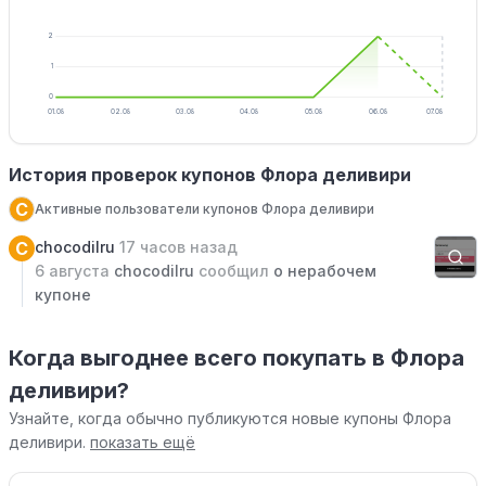
2
1
0
01.08
02.08
03.08
04.08
05.08
06.08
07.08
История проверок купонов Флора деливири
C
Активные пользователи купонов Флора деливири
C
chocodilru
17 часов назад
6 августа
chocodilru
сообщил
о нерабочем
купоне
Когда выгоднее всего покупать в Флора
деливири?
Узнайте, когда обычно публикуются новые купоны Флора
деливири.
показать ещё