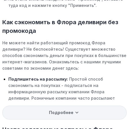
туда код и нажмите кнопку "Применить".
Как сэкономить в Флора деливири без
промокода
Не можете найти работающий промокод Флора
деливири? Не беспокойтесь! Существует множество
способов сэкономить деньги при покупках в большинстве
интернет-магазинов. Ознакомьтесь с нашими лучшими
советами по экономии денег здесь:
Подпишитесь на рассылку:
Простой способ
сэкономить на покупках - подписаться на
информационную рассылку компании Флора
деливири. Розничные компании часто рассылают
своим подписчикам эксклюзивные скидки, акции и
ранний доступ к распродажам.
Подробнее
Программы вознаграждений:
Скорее всего, в
компании Флора деливири есть программы