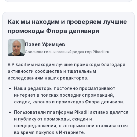
магазины предлагают скидки и акции напрямую, без
использования купонов с кодами скидок.
Как мы находим и проверяем лучшие
Ограничения на использование промокода:
Некоторые промокоды распространяются только на
промокоды Флора деливири
определенные товары, бренды или категории. Если вы
пытаетесь применить код к товару, не
Павел Уфимцев
соответствующему критериям, он не сработает.
Сооснователь и главный редактор Pikadil.ru
Требование минимальной покупки:
Некоторые
В Pikadil мы находим лучшие промокоды благодаря
промокоды требуют соблюдения минимального
активности сообщества и тщательным
порога покупки, чтобы получить право на скидку. Если
исследованиям наших редакторов.
сумма в корзине не соответствует указанному порогу,
код не сработает.
Наши редакторы
постоянно просматривают
интернет в поисках последних промоакций,
Географические ограничения:
Действие некоторых
скидок, купонов и промокодов Флора деливири.
промокодов может быть ограничено определенными
местами или регионами. Если вы находитесь за
Пользователи платформы Pikadil активно делятся
пределами указанного региона, то код не будет
и публикуют промокоды, скидки и
применяться.
спецпредложения, с которыми они сталкиваются
во время покупок в Интернете.
Одноразовое использование:
Многие промокоды