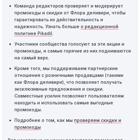
Команда редакторов проверяет и модерирует
предназначены только для однократного
промокоды и скидки от Флора деливири, чтобы
использования. Если код уже был использован кем-то
гарантировать их действительность и
другим, он не будет действовать повторно.
надежность. Узнать больше
о редакционной
Технические сбои:
Иногда технические неполадки на
политике Pikadil
.
сайте или в процессе оформления заказа могут
Участники сообщества голосуют за эти акции и
привести к неработоспособности кодов промокодов. В
промокоды, и самые горячие из них поднимаются
таких случаях следует обратиться за помощью в
на самый верх.
службу поддержки.
Кроме того, мы поддерживаем партнерские
отношения с розничными продавцами (такими
как Флора деливири), что позволяет получать
эксклюзивные предложения и скидки.
Совместные усилия позволяют пользователям
находить и использовать самые выгодные
промокоды.
Подробнее о том, как мы
проверяем скидки и
промокоды