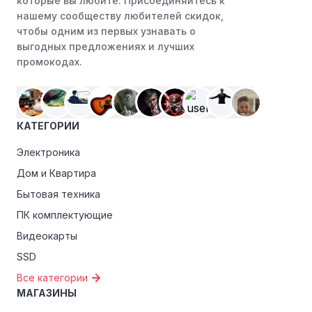
которые вы любите. Присоединяйтесь к
ранний доступ к распродажам или эксклюзивным
нашему сообществу любителей скидок,
акциям.
чтобы одним из первых узнавать о
выгодных предложениях и лучших
Особые скидки:
Если вы соответствуете этим
промокодах.
критериям, проверьте, предоставляет ли Флора
деливири эксклюзивные скидки для студентов,
ветеранов или пенсионеров.
КАТЕГОРИИ
Электроника
Дом и Квартира
Бытовая техника
ПК комплектующие
Видеокарты
SSD
Все категории
МАГАЗИНЫ