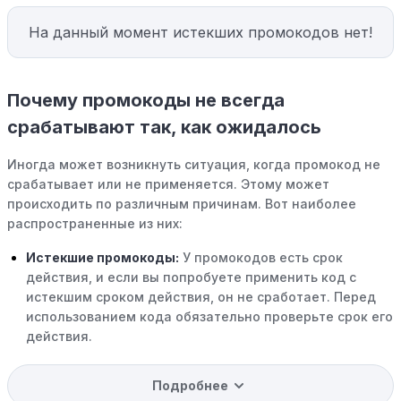
На данный момент истекших промокодов нет!
Почему промокоды не всегда
срабатывают так, как ожидалось
Иногда может возникнуть ситуация, когда промокод не
срабатывает или не применяется. Этому может
происходить по различным причинам. Вот наиболее
распространенные из них:
Истекшие промокоды:
У промокодов есть срок
действия, и если вы попробуете применить код с
истекшим сроком действия, он не сработает. Перед
использованием кода обязательно проверьте срок его
действия.
Уже со скидкой:
В некоторых случаях интересующий
Подробнее
вас товар может быть уже со скидкой. Некоторые