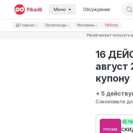
Pikadil
Меню
Обсуждения
Главная
Промокоды
Магазины
FitStars
Pikadil может получать
16 ДЕЙ
август 
купону
+ 5 действ
Сэкономьте до
Пр
СКИ