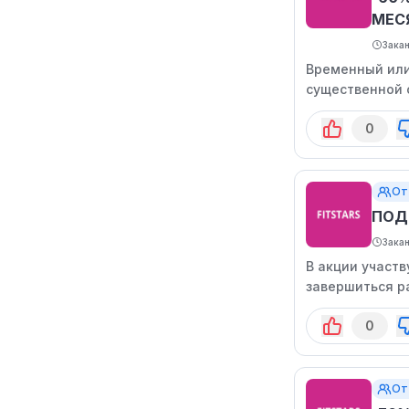
МЕС
Зака
Временный или
существенной 
ограниченный 
0
От
ПОД
Зака
В акции участ
завершиться р
0
От