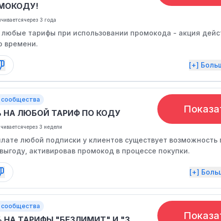
МОКОДУ!
нчивается
через 3 года
 любые тарифы при использовании промокода - акция дейс
о времени.
[+] Бол
 сообщества
Показа
% НА ЛЮБОЙ ТАРИФ ПО КОДУ
нчивается
через 3 недели
плате любой подписки у клиентов существует возможность 
выгоду, активировав промокод в процессе покупки.
[+] Бол
 сообщества
Показа
 НА ТАРИФЫ "БЕЗЛИМИТ" И "3