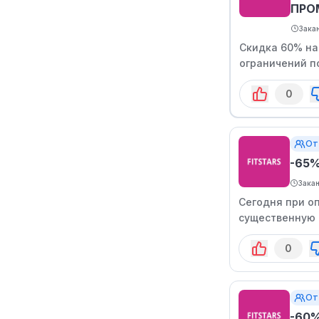
ПРО
Зака
Скидка 60% на
ограничений п
0
От
-65
Зака
Сегодня при о
существенную 
0
От
-60%