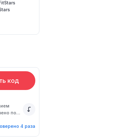
FitStars
Stars
ть код
нием
чено по
оверено 4 раза