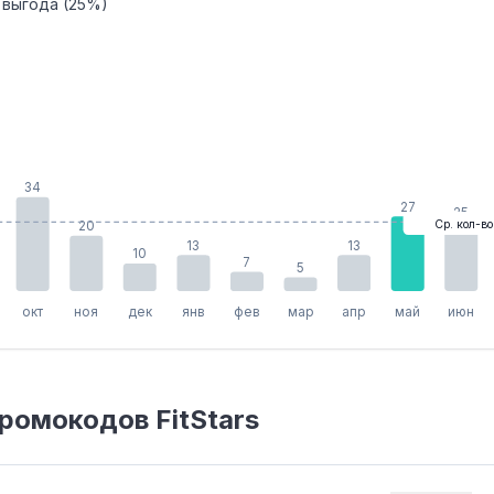
 выгода (25%)
34
27
25
Ср. кол-во
20
13
13
10
7
5
окт
ноя
дек
янв
фев
мар
апр
май
июн
ромокодов FitStars