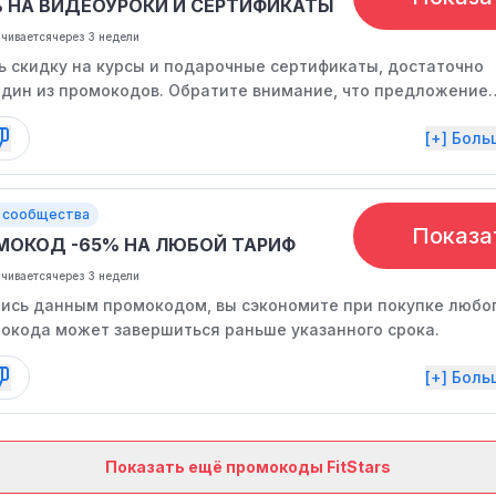
% НА ВИДЕОУРОКИ И СЕРТИФИКАТЫ
нчивается
через 3 недели
ь скидку на курсы и подарочные сертификаты, достаточно
один из промокодов. Обратите внимание, что предложение
аниченное время.
[+] Бол
 сообщества
Показа
МОКОД -65% НА ЛЮБОЙ ТАРИФ
нчивается
через 3 недели
ись данным промокодом, вы сэкономите при покупке любог
окода может завершиться раньше указанного срока.
[+] Бол
Показать ещё промокоды FitStars