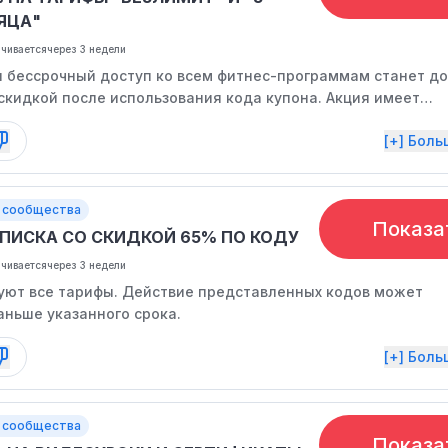
ЯЦА"
нчивается
через 3 недели
 бессрочный доступ ко всем фитнес-программам станет до
скидкой после использования кода купона. Акция имеет
срок действия.
[+] Бол
 сообщества
Показа
ПИСКА СО СКИДКОЙ 65% ПО КОДУ
нчивается
через 3 недели
вуют все тарифы. Действие представленных кодов может
аньше указанного срока.
[+] Бол
 сообщества
Показа