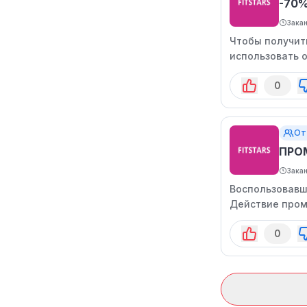
-70
Зака
Чтобы получит
использовать 
действует огр
0
От
ПРО
Зака
Воспользовавш
Действие пром
0