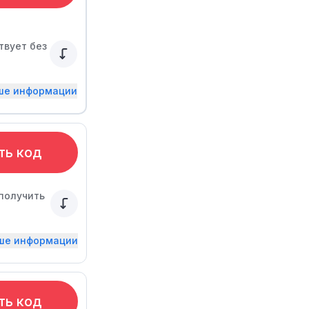
твует без
ьше информации
ть код
получить
ьше информации
ть код