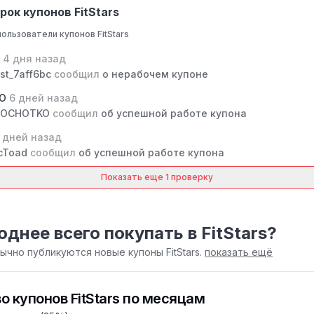
ок купонов FitStars
ользователи купонов FitStars
c
4 дня назад
st_7aff6bc
сообщил
о нерабочем купоне
KO
6 дней назад
OCHOTKO
сообщил
об успешной работе купона
 дней назад
cToad
сообщил
об успешной работе купона
Показать еще 1 проверку
однее всего покупать в FitStars?
бычно публикуются новые купоны FitStars.
показать ещё
о купонов FitStars по месяцам