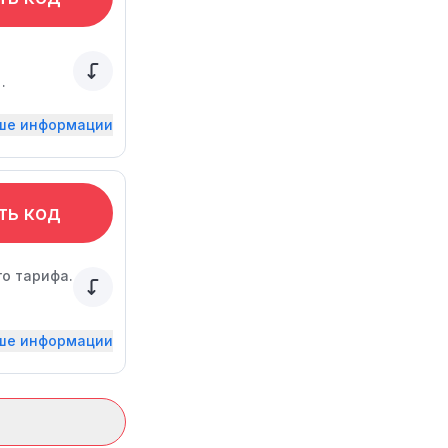
ьше информации
ть код
о тарифа.
ьше информации