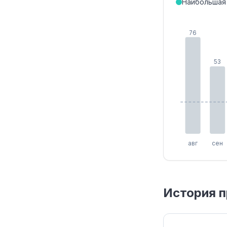
Наибольшая
76
53
авг
сен
История п