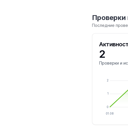
Проверки 
Последние провер
Активност
2
Проверки и и
2
1
0
01.08