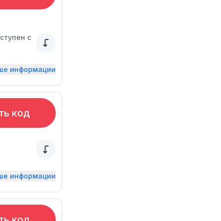
ступен с
ьше информации
ть код
ьше информации
ть код