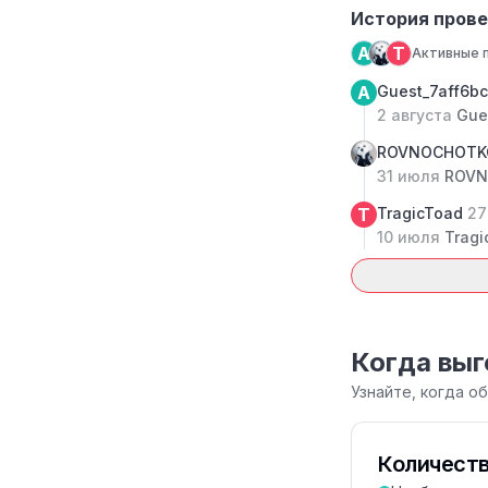
История провер
A
T
Активные п
A
Guest_7aff6b
2 августа
Gue
ROVNOCHOT
31 июля
ROVN
T
TragicToad
27
10 июля
Tragi
Когда выг
Узнайте, когда о
Количеств