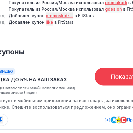
Покупатель из Россия/Москва использовал
promokodi
в 
Покупатель из Россия/Москва использовал
gdeslon
в Fit
ад
Добавлен купон
promoskidk...
в FitStars
ад
Добавлен купон
like
в FitStars
купоны
.ВИДЕО
Показа
ДКА ДО 5% НА ВАШ ЗАКАЗ
ня использовали:
3 раза
Проверен:
2 мес назад
нчивается
через 3 недели
ствует в мобильном приложении на все товары, за исключе
писке. Спешите воспользоваться предложением, оно ограни
A
E
[+]
Пр