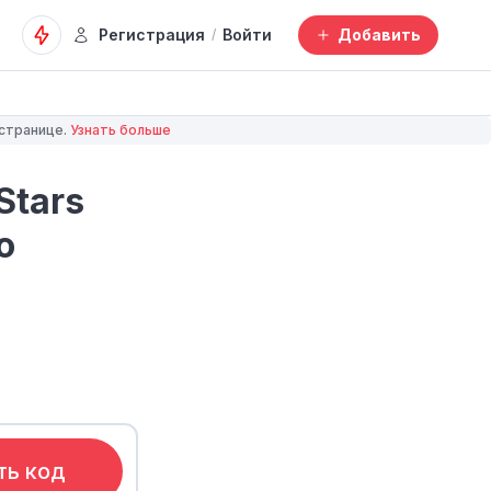
Регистрация
Войти
Добавить
/
 странице.
Узнать больше
Stars
о
ть код