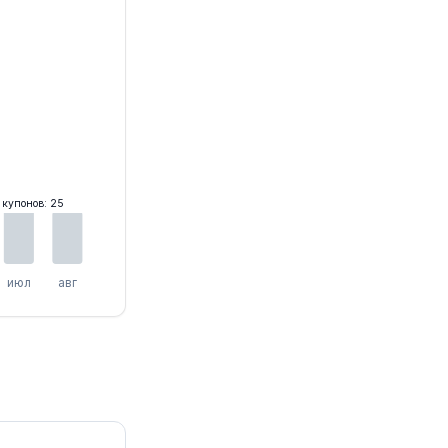
22
21
 купонов: 25
июл
авг