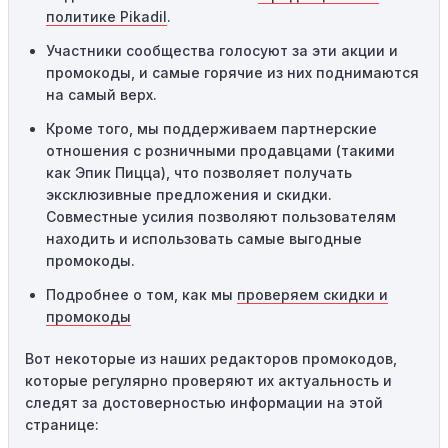
Технические сбои:
Иногда технические неполадки на
политике Pikadil
.
сайте или в процессе оформления заказа могут
Участники сообщества голосуют за эти акции и
привести к неработоспособности кодов промокодов. В
промокоды, и самые горячие из них поднимаются
таких случаях следует обратиться за помощью в
на самый верх.
службу поддержки.
Кроме того, мы поддерживаем партнерские
отношения с розничными продавцами (такими
как Эпик Пицца), что позволяет получать
эксклюзивные предложения и скидки.
Совместные усилия позволяют пользователям
находить и использовать самые выгодные
промокоды.
Подробнее о том, как мы
проверяем скидки и
промокоды
Вот некоторые из наших редакторов промокодов,
которые регулярно проверяют их актуальность и
следят за достоверностью информации на этой
странице: