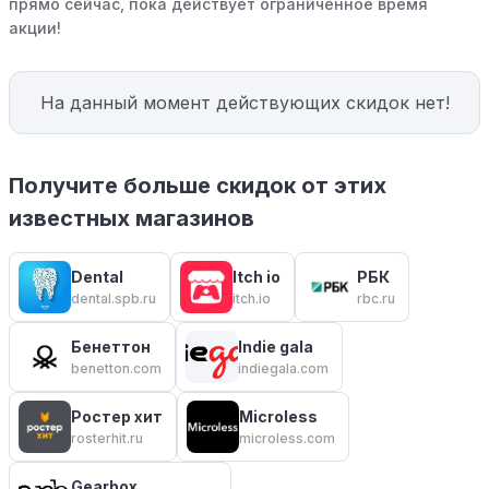
прямо сейчас, пока действует ограниченное время
акции!
На данный момент действующих скидок нет!
Получите больше скидок от этих
известных магазинов
Dental
Itch io
РБК
dental.spb.ru
itch.io
rbc.ru
Бенеттон
Indie gala
benetton.com
indiegala.com
Ростер хит
Microless
rosterhit.ru
microless.com
Gearbox