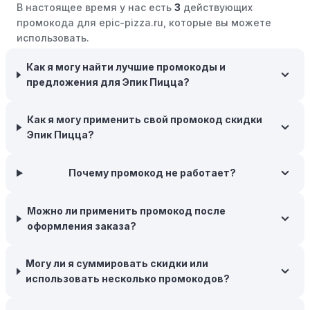
В настоящее время у нас есть
3
действующих
розничные компании часто предлагают значительные
промокода для epic-pizza.ru, которые вы можете
скидки.
использовать.
Бросьте корзину:
Если Вы не торопитесь с покупкой,
добавьте товары в корзину и оставьте их на день или
Как я могу найти лучшие промокоды и
два. В некоторых случаях существует большая
предложения для Эпик Пицца?
вероятность того, что интернет-магазины, включая
Эпик Пицца, могут прислать вам код скидки, чтобы
Как я могу применить свой промокод скидки
побудить вас завершить покупку.
Эпик Пицца?
Межсезонные покупки:
Приобретайте товары во
время межсезонных распродаж, когда магазины
Почему промокод не работает?
предлагают большие скидки, чтобы освободить
складские запасы. Планируйте заранее и покупайте
Можно ли применить промокод после
товары на следующий сезон, когда они будут в
оформления заказа?
продаже.
Возможность бесплатной доставки:
Большинство
Могу ли я суммировать скидки или
интернет-магазинов часто предлагают бесплатную
использовать несколько промокодов?
доставку, что позволяет сэкономить. Некоторые
магазины предоставляют бесплатную доставку при