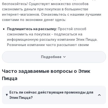
беспокойтесь! Существует множество способов
сэкономить деньги при покупках в большинстве
интернет-магазинов. Ознакомьтесь с нашими лучшими
советами по экономии денег здесь:
Подпишитесь на рассылку:
Простой способ
сэкономить на покупках - подписаться на
информационную рассылку компании Эпик Пицца.
Розничные компании часто рассылают своим
подписчикам эксклюзивные скидки, акции и ранний
доступ к распродажам.
Подробнее
Программы вознаграждений:
Скорее всего, в
компании Эпик Пицца есть программы поощрения,
Часто задаваемые вопросы о Эпик
позволяющие зарабатывать баллы или cashback на
Пицца
покупках. Накапливайте баллы и обменивайте их на
скидки или будущие покупки.
Есть ли сейчас действующие промокоды для
Совершать покупки во время распродаж:
Следите за
Эпик Пицца?
крупными распродажами, такими как "черная
пятница" или сезонными акциями. В такие периоды