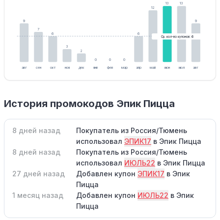
13
13
12
9
9
7
6
6
Ср. кол-во купонов: 6
3
2
0
0
0
авг
сен
окт
ноя
дек
янв
фев
мар
апр
май
июн
июл
авг
История промокодов Эпик Пицца
8 дней назад
Покупатель из Россия/Тюмень
использовал
ЭПИК17
в Эпик Пицца
8 дней назад
Покупатель из Россия/Тюмень
использовал
ИЮЛЬ22
в Эпик Пицца
27 дней назад
Добавлен купон
ЭПИК17
в Эпик
Пицца
1 месяц назад
Добавлен купон
ИЮЛЬ22
в Эпик
Пицца