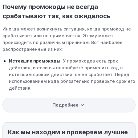
Почему промокоды не всегда
срабатывают так, как ожидалось
Иногда может возникнуть ситуация, когда промокод не
срабатывает или не применяется. Этому может
происходить по различным причинам. Вот наиболее
распространенные из них:
Истекшие промокоды:
У промокодов есть срок
действия, и если вы попробуете применить код с
истекшим сроком действия, он не сработает. Перед
использованием кода обязательно проверьте срок его
действия.
Уже со скидкой:
В некоторых случаях интересующий
Подробнее
вас товар может быть уже со скидкой. Некоторые
магазины предлагают скидки и акции напрямую, без
использования купонов с кодами скидок.
Как мы находим и проверяем лучшие
Ограничения на использование промокода: