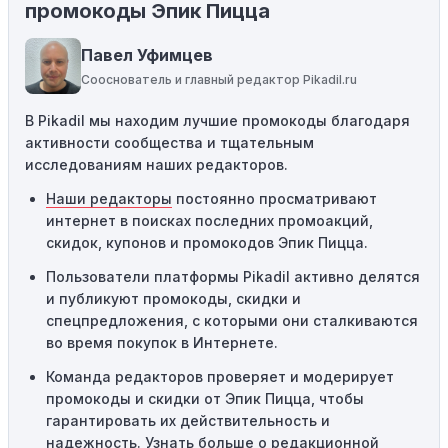
Некоторые промокоды распространяются только на
промокоды Эпик Пицца
определенные товары, бренды или категории. Если вы
пытаетесь применить код к товару, не
Павел Уфимцев
соответствующему критериям, он не сработает.
Сооснователь и главный редактор Pikadil.ru
Требование минимальной покупки:
Некоторые
В Pikadil мы находим лучшие промокоды благодаря
промокоды требуют соблюдения минимального
активности сообщества и тщательным
порога покупки, чтобы получить право на скидку. Если
исследованиям наших редакторов.
сумма в корзине не соответствует указанному порогу,
код не сработает.
Наши редакторы
постоянно просматривают
интернет в поисках последних промоакций,
Географические ограничения:
Действие некоторых
скидок, купонов и промокодов Эпик Пицца.
промокодов может быть ограничено определенными
местами или регионами. Если вы находитесь за
Пользователи платформы Pikadil активно делятся
пределами указанного региона, то код не будет
и публикуют промокоды, скидки и
применяться.
спецпредложения, с которыми они сталкиваются
во время покупок в Интернете.
Одноразовое использование:
Многие промокоды
Команда редакторов проверяет и модерирует
предназначены только для однократного
промокоды и скидки от Эпик Пицца, чтобы
использования. Если код уже был использован кем-то
гарантировать их действительность и
другим, он не будет действовать повторно.
надежность. Узнать больше
о редакционной