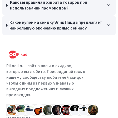
заказе на сумму, превышающую определенную,
Каковы правила возврата товаров при
поэтому рассмотрите возможность покупки
использовании промокодов?
нескольких товаром в одном заказе.
Какой купон на скидку Эпик Пицца предлагает
Следите за социальными сетями:
Следите за Эпик
наибольшую экономию прямо сейчас?
Пицца в социальных сетях, таких как VK, Facebook или
Instagram. Ритейлеры часто делятся со своими
подписчиками эксклюзивными кодами скидок или
акциями.
Pikadil
Программы лояльности:
Присоединяйтесь к
программам лояльности, предлагаемым интернет-
Pikadil.ru - cайт о вас и о скидках,
магазинами, чтобы пользоваться такими
которые вы любите. Присоединяйтесь к
преимуществами, как скидки только для участников,
нашему сообществу любителей скидок,
ранний доступ к распродажам или эксклюзивным
чтобы одним из первых узнавать о
акциям.
выгодных предложениях и лучших
промокодах.
Особые скидки:
Если вы соответствуете этим
критериям, проверьте, предоставляет ли Эпик Пицца
эксклюзивные скидки для студентов, ветеранов или
пенсионеров.