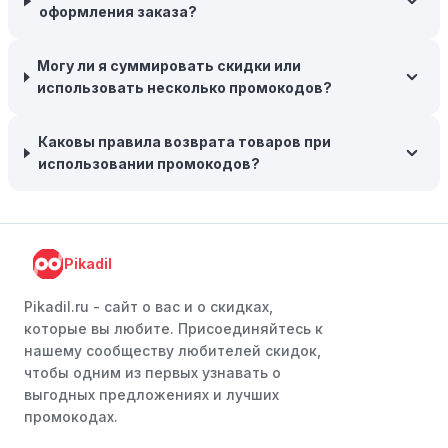
предлагают большие скидки, чтобы освободить
оформления заказа?
складские запасы. Планируйте заранее и покупайте
товары на следующий сезон, когда они будут в
Могу ли я суммировать скидки или
продаже.
использовать несколько промокодов?
Возможность бесплатной доставки:
Большинство
интернет-магазинов часто предлагают бесплатную
Каковы правила возврата товаров при
доставку, что позволяет сэкономить. Некоторые
использовании промокодов?
магазины предоставляют бесплатную доставку при
заказе на сумму, превышающую определенную,
поэтому рассмотрите возможность покупки
нескольких товаром в одном заказе.
Pikadil
Следите за социальными сетями:
Следите за Эмекс в
социальных сетях, таких как VK, Facebook или
Pikadil.ru - cайт о вас и о скидках,
Instagram. Ритейлеры часто делятся со своими
которые вы любите. Присоединяйтесь к
подписчиками эксклюзивными кодами скидок или
нашему сообществу любителей скидок,
акциями.
чтобы одним из первых узнавать о
выгодных предложениях и лучших
Программы лояльности:
Присоединяйтесь к
промокодах.
программам лояльности, предлагаемым интернет-
магазинами, чтобы пользоваться такими