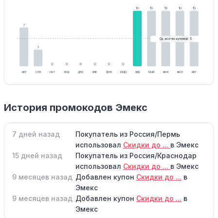
10
10
10
10
10
7
Ср. кол-во купонов: 5
3
0
0
0
0
0
0
авг
сен
окт
ноя
дек
янв
фев
мар
апр
май
июн
июл
авг
История промокодов Эмекс
7 дней назад
Покупатель из Россия/Пермь
использовал
Скидки до ...
в Эмекс
15 дней назад
Покупатель из Россия/Краснодар
использовал
Скидки до ...
в Эмекс
9 месяцев назад
Добавлен купон
Скидки до ...
в
Эмекс
9 месяцев назад
Добавлен купон
Скидки до ...
в
Эмекс