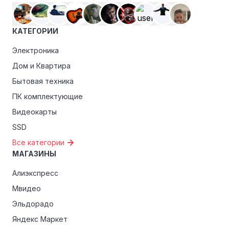
преимуществами, как скидки только для участников,
ранний доступ к распродажам или эксклюзивным
КАТЕГОРИИ
акциям.
Электроника
Особые скидки:
Если вы соответствуете этим
критериям, проверьте, предоставляет ли Эмекс
Дом и Квартира
эксклюзивные скидки для студентов, ветеранов или
Бытовая техника
пенсионеров.
ПК комплектующие
Видеокарты
SSD
Все категории
МАГАЗИНЫ
Алиэкспресс
Мвидео
Эльдорадо
Яндекс Маркет