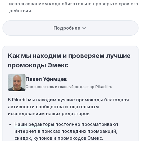
использованием кода обязательно проверьте срок его
действия.
Уже со скидкой:
В некоторых случаях интересующий
Подробнее
вас товар может быть уже со скидкой. Некоторые
магазины предлагают скидки и акции напрямую, без
использования купонов с кодами скидок.
Как мы находим и проверяем лучшие
Ограничения на использование промокода:
Некоторые промокоды распространяются только на
промокоды Эмекс
определенные товары, бренды или категории. Если вы
пытаетесь применить код к товару, не
Павел Уфимцев
соответствующему критериям, он не сработает.
Сооснователь и главный редактор Pikadil.ru
Требование минимальной покупки:
Некоторые
В Pikadil мы находим лучшие промокоды благодаря
промокоды требуют соблюдения минимального
активности сообщества и тщательным
порога покупки, чтобы получить право на скидку. Если
исследованиям наших редакторов.
сумма в корзине не соответствует указанному порогу,
код не сработает.
Наши редакторы
постоянно просматривают
интернет в поисках последних промоакций,
Географические ограничения:
Действие некоторых
скидок, купонов и промокодов Эмекс.