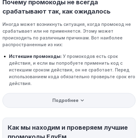
Почему промокоды не всегда
срабатывают так, как ожидалось
Иногда может возникнуть ситуация, когда промокод не
срабатывает или не применяется. Этому может
происходить по различным причинам. Вот наиболее
распространенные из них:
Истекшие промокоды:
У промокодов есть срок
действия, и если вы попробуете применить код с
истекшим сроком действия, он не сработает. Перед
использованием кода обязательно проверьте срок его
действия.
Уже со скидкой:
В некоторых случаях интересующий
Подробнее
вас товар может быть уже со скидкой. Некоторые
магазины предлагают скидки и акции напрямую, без
использования купонов с кодами скидок.
Как мы находим и проверяем лучшие
Ограничения на использование промокода:
Некоторые промокоды распространяются только на
промокоды ЕдуЕм