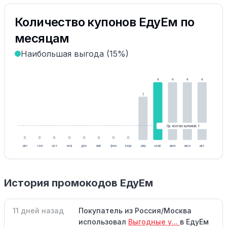
Количество купонов ЕдуЕм по
месяцам
Наибольшая выгода (15%)
4
4
4
4
3
Ср. кол-во купонов: 1
0
0
0
0
0
0
0
0
авг
сен
окт
ноя
дек
янв
фев
мар
апр
май
июн
июл
авг
История промокодов ЕдуЕм
11 дней назад
Покупатель из Россия/Москва
использовал
Выгодные у...
в ЕдуЕм