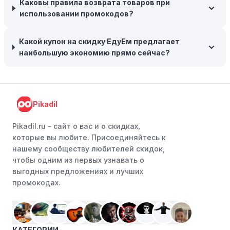
заказе на сумму, превышающую определенную,
Каковы правила возврата товаров при
поэтому рассмотрите возможность покупки
использовании промокодов?
нескольких товаром в одном заказе.
Какой купон на скидку ЕдуЕм предлагает
Следите за социальными сетями:
Следите за ЕдуЕм в
наибольшую экономию прямо сейчас?
социальных сетях, таких как VK, Facebook или
Instagram. Ритейлеры часто делятся со своими
подписчиками эксклюзивными кодами скидок или
акциями.
Pikadil
Программы лояльности:
Присоединяйтесь к
программам лояльности, предлагаемым интернет-
Pikadil.ru - cайт о вас и о скидках,
магазинами, чтобы пользоваться такими
которые вы любите. Присоединяйтесь к
преимуществами, как скидки только для участников,
нашему сообществу любителей скидок,
ранний доступ к распродажам или эксклюзивным
чтобы одним из первых узнавать о
акциям.
выгодных предложениях и лучших
промокодах.
Особые скидки:
Если вы соответствуете этим
критериям, проверьте, предоставляет ли ЕдуЕм
эксклюзивные скидки для студентов, ветеранов или
пенсионеров.
КАТЕГОРИИ