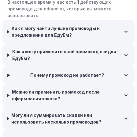
В настоящее время у нас есть
1
действующих
розничные компании часто предлагают значительные
промокода для eduem.ru, которые вы можете
скидки.
использовать.
Бросьте корзину:
Если Вы не торопитесь с покупкой,
добавьте товары в корзину и оставьте их на день или
Как я могу найти лучшие промокоды и
два. В некоторых случаях существует большая
предложения для ЕдуЕм?
вероятность того, что интернет-магазины, включая
ЕдуЕм, могут прислать вам код скидки, чтобы
Как я могу применить свой промокод скидки
побудить вас завершить покупку.
ЕдуЕм?
Межсезонные покупки:
Приобретайте товары во
время межсезонных распродаж, когда магазины
Почему промокод не работает?
предлагают большие скидки, чтобы освободить
складские запасы. Планируйте заранее и покупайте
Можно ли применить промокод после
товары на следующий сезон, когда они будут в
оформления заказа?
продаже.
Возможность бесплатной доставки:
Большинство
Могу ли я суммировать скидки или
интернет-магазинов часто предлагают бесплатную
использовать несколько промокодов?
доставку, что позволяет сэкономить. Некоторые
магазины предоставляют бесплатную доставку при