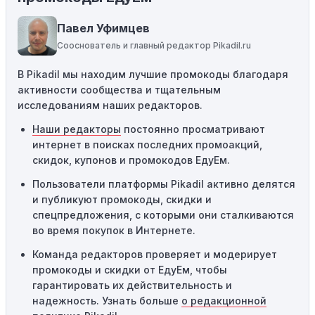
определенные товары, бренды или категории. Если вы
пытаетесь применить код к товару, не
Павел Уфимцев
соответствующему критериям, он не сработает.
Сооснователь и главный редактор Pikadil.ru
Требование минимальной покупки:
Некоторые
В Pikadil мы находим лучшие промокоды благодаря
промокоды требуют соблюдения минимального
активности сообщества и тщательным
порога покупки, чтобы получить право на скидку. Если
исследованиям наших редакторов.
сумма в корзине не соответствует указанному порогу,
код не сработает.
Наши редакторы
постоянно просматривают
интернет в поисках последних промоакций,
Географические ограничения:
Действие некоторых
скидок, купонов и промокодов ЕдуЕм.
промокодов может быть ограничено определенными
местами или регионами. Если вы находитесь за
Пользователи платформы Pikadil активно делятся
пределами указанного региона, то код не будет
и публикуют промокоды, скидки и
применяться.
спецпредложения, с которыми они сталкиваются
во время покупок в Интернете.
Одноразовое использование:
Многие промокоды
Команда редакторов проверяет и модерирует
предназначены только для однократного
промокоды и скидки от ЕдуЕм, чтобы
использования. Если код уже был использован кем-то
гарантировать их действительность и
другим, он не будет действовать повторно.
надежность. Узнать больше
о редакционной
Технические сбои:
Иногда технические неполадки на