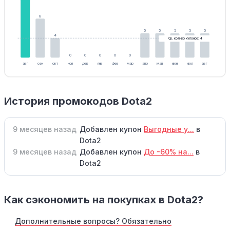
8
5
5
5
5
5
4
Ср. кол-во купонов: 4
0
0
0
0
0
авг
сен
окт
ноя
дек
янв
фев
мар
апр
май
июн
июл
авг
История промокодов Dota2
9 месяцев назад
Добавлен купон
Выгодные у...
в
Dota2
9 месяцев назад
Добавлен купон
До -60% на...
в
Dota2
Как сэкономить на покупках в Dota2?
Дополнительные вопросы? Обязательно