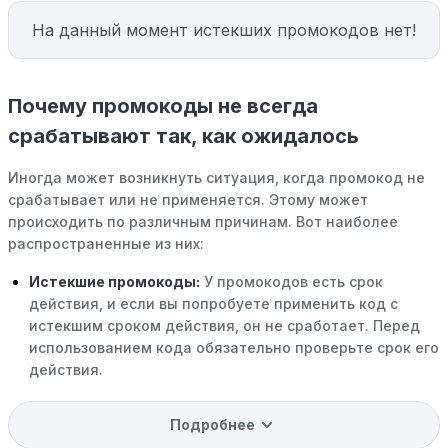
На данный момент истекших промокодов нет!
Почему промокоды не всегда
срабатывают так, как ожидалось
Иногда может возникнуть ситуация, когда промокод не
срабатывает или не применяется. Этому может
происходить по различным причинам. Вот наиболее
распространенные из них:
Истекшие промокоды:
У промокодов есть срок
действия, и если вы попробуете применить код с
истекшим сроком действия, он не сработает. Перед
использованием кода обязательно проверьте срок его
действия.
Уже со скидкой:
В некоторых случаях интересующий
Подробнее
вас товар может быть уже со скидкой. Некоторые