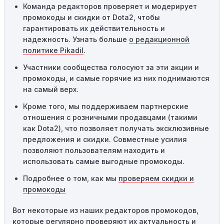
Команда редакторов проверяет и модерирует
предназначены только для однократного
промокоды и скидки от Dota2, чтобы
использования. Если код уже был использован кем-то
гарантировать их действительность и
другим, он не будет действовать повторно.
надежность. Узнать больше
о редакционной
Технические сбои:
Иногда технические неполадки на
политике Pikadil
.
сайте или в процессе оформления заказа могут
Участники сообщества голосуют за эти акции и
привести к неработоспособности кодов промокодов. В
промокоды, и самые горячие из них поднимаются
таких случаях следует обратиться за помощью в
на самый верх.
службу поддержки.
Кроме того, мы поддерживаем партнерские
отношения с розничными продавцами (такими
как Dota2), что позволяет получать эксклюзивные
предложения и скидки. Совместные усилия
позволяют пользователям находить и
использовать самые выгодные промокоды.
Подробнее о том, как мы
проверяем скидки и
промокоды
Вот некоторые из наших редакторов промокодов,
которые регулярно проверяют их актуальность и