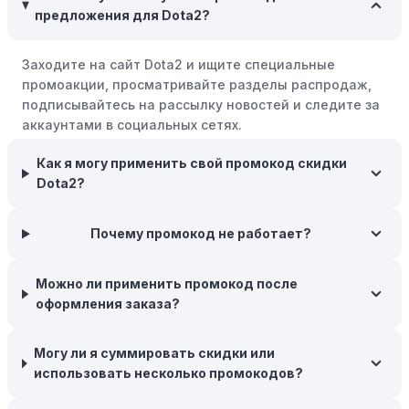
Совершать покупки во время распродаж:
Следите за
предложения для Dota2?
крупными распродажами, такими как "черная
пятница" или сезонными акциями. В такие периоды
Заходите на сайт Dota2 и ищите специальные
розничные компании часто предлагают значительные
промоакции, просматривайте разделы распродаж,
скидки.
подписывайтесь на рассылку новостей и следите за
Бросьте корзину:
Если Вы не торопитесь с покупкой,
аккаунтами в социальных сетях.
добавьте товары в корзину и оставьте их на день или
два. В некоторых случаях существует большая
Как я могу применить свой промокод скидки
вероятность того, что интернет-магазины, включая
Dota2?
Dota2, могут прислать вам код скидки, чтобы побудить
вас завершить покупку.
Почему промокод не работает?
Межсезонные покупки:
Приобретайте товары во
время межсезонных распродаж, когда магазины
Можно ли применить промокод после
предлагают большие скидки, чтобы освободить
оформления заказа?
складские запасы. Планируйте заранее и покупайте
товары на следующий сезон, когда они будут в
Могу ли я суммировать скидки или
продаже.
использовать несколько промокодов?
Возможность бесплатной доставки:
Большинство