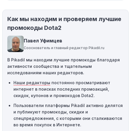
магазины предлагают скидки и акции напрямую, без
использования купонов с кодами скидок.
Как мы находим и проверяем лучшие
Ограничения на использование промокода:
Некоторые промокоды распространяются только на
промокоды Dota2
определенные товары, бренды или категории. Если вы
пытаетесь применить код к товару, не
Павел Уфимцев
соответствующему критериям, он не сработает.
Сооснователь и главный редактор Pikadil.ru
Требование минимальной покупки:
Некоторые
В Pikadil мы находим лучшие промокоды благодаря
промокоды требуют соблюдения минимального
активности сообщества и тщательным
порога покупки, чтобы получить право на скидку. Если
исследованиям наших редакторов.
сумма в корзине не соответствует указанному порогу,
код не сработает.
Наши редакторы
постоянно просматривают
интернет в поисках последних промоакций,
Географические ограничения:
Действие некоторых
скидок, купонов и промокодов Dota2.
промокодов может быть ограничено определенными
местами или регионами. Если вы находитесь за
Пользователи платформы Pikadil активно делятся
пределами указанного региона, то код не будет
и публикуют промокоды, скидки и
применяться.
спецпредложения, с которыми они сталкиваются
во время покупок в Интернете.
Одноразовое использование:
Многие промокоды