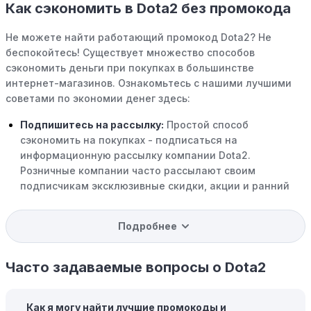
Как сэкономить в Dota2 без промокода
Не можете найти работающий промокод Dota2? Не
беспокойтесь! Существует множество способов
сэкономить деньги при покупках в большинстве
интернет-магазинов. Ознакомьтесь с нашими лучшими
советами по экономии денег здесь:
Подпишитесь на рассылку:
Простой способ
сэкономить на покупках - подписаться на
информационную рассылку компании Dota2.
Розничные компании часто рассылают своим
подписчикам эксклюзивные скидки, акции и ранний
доступ к распродажам.
Подробнее
Программы вознаграждений:
Скорее всего, в
компании Dota2 есть программы поощрения,
позволяющие зарабатывать баллы или cashback на
Часто задаваемые вопросы о Dota2
покупках. Накапливайте баллы и обменивайте их на
скидки или будущие покупки.
Как я могу найти лучшие промокоды и