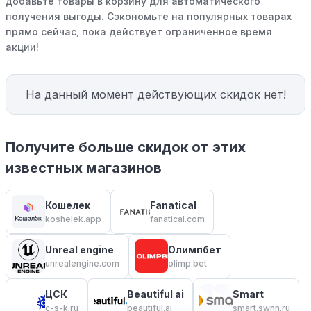
добавьте товары в корзину для автоматического
получения выгоды. Сэкономьте на популярных товарах
прямо сейчас, пока действует ограниченное время
акции!
На данный момент действующих скидок нет!
Получите больше скидок от этих
известных магазинов
Кошелек
Fanatical
koshelek.app
fanatical.com
Unreal engine
Олимпбет
unrealengine.com
olimp.bet
ЦСК
Beautiful ai
Smart
c-s-k.ru
beautiful.ai
smart.swnn.ru