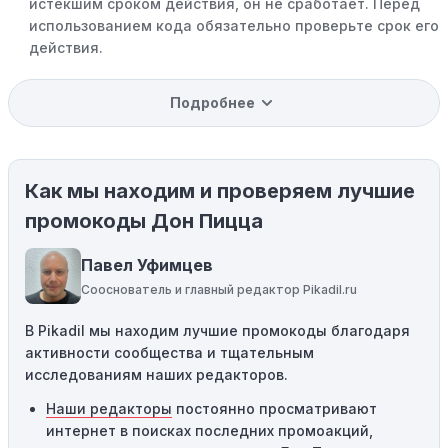
истекшим сроком действия, он не сработает. Перед
использованием кода обязательно проверьте срок его
действия.
Уже со скидкой:
В некоторых случаях интересующий
Подробнее
вас товар может быть уже со скидкой. Некоторые
магазины предлагают скидки и акции напрямую, без
использования купонов с кодами скидок.
Как мы находим и проверяем лучшие
Ограничения на использование промокода:
Некоторые промокоды распространяются только на
промокоды Дон Пицца
определенные товары, бренды или категории. Если вы
пытаетесь применить код к товару, не
Павел Уфимцев
соответствующему критериям, он не сработает.
Сооснователь и главный редактор Pikadil.ru
Требование минимальной покупки:
Некоторые
В Pikadil мы находим лучшие промокоды благодаря
промокоды требуют соблюдения минимального
активности сообщества и тщательным
порога покупки, чтобы получить право на скидку. Если
исследованиям наших редакторов.
сумма в корзине не соответствует указанному порогу,
код не сработает.
Наши редакторы
постоянно просматривают
интернет в поисках последних промоакций,
Географические ограничения:
Действие некоторых