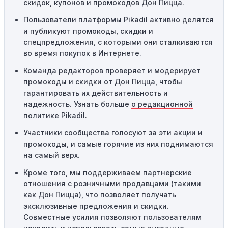
скидок, купонов и промокодов Дон Пицца.
промокодов может быть ограничено определенными
местами или регионами. Если вы находитесь за
Пользователи платформы Pikadil активно делятся
пределами указанного региона, то код не будет
и публикуют промокоды, скидки и
применяться.
спецпредложения, с которыми они сталкиваются
во время покупок в Интернете.
Одноразовое использование:
Многие промокоды
Команда редакторов проверяет и модерирует
предназначены только для однократного
промокоды и скидки от Дон Пицца, чтобы
использования. Если код уже был использован кем-то
гарантировать их действительность и
другим, он не будет действовать повторно.
надежность. Узнать больше
о редакционной
Технические сбои:
Иногда технические неполадки на
политике Pikadil
.
сайте или в процессе оформления заказа могут
Участники сообщества голосуют за эти акции и
привести к неработоспособности кодов промокодов. В
промокоды, и самые горячие из них поднимаются
таких случаях следует обратиться за помощью в
на самый верх.
службу поддержки.
Кроме того, мы поддерживаем партнерские
отношения с розничными продавцами (такими
как Дон Пицца), что позволяет получать
эксклюзивные предложения и скидки.
Совместные усилия позволяют пользователям