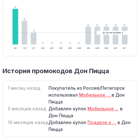
12
8
6
6
6
6
6
4
Ср. кол-во купонов: 4
0
0
0
0
0
авг
сен
окт
ноя
дек
янв
фев
мар
апр
май
июн
июл
авг
История промокодов Дон Пицца
1 месяц назад
Покупатель из Россия/Пятигорск
использовал
Мобильное ...
в Дон
Пицца
5 месяцев назад
Добавлен купон
Мобильное ...
в
Дон Пицца
10 месяцев назад
Добавлен купон
Подарок к ...
в Дон
Пицца