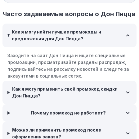
Программы вознаграждений:
Скорее всего, в
компании Дон Пицца есть программы поощрения,
Часто задаваемые вопросы о Дон Пицца
позволяющие зарабатывать баллы или cashback на
покупках. Накапливайте баллы и обменивайте их на
Как я могу найти лучшие промокоды и
скидки или будущие покупки.
предложения для Дон Пицца?
Совершать покупки во время распродаж:
Следите за
крупными распродажами, такими как "черная
Заходите на сайт Дон Пицца и ищите специальные
пятница" или сезонными акциями. В такие периоды
промоакции, просматривайте разделы распродаж,
розничные компании часто предлагают значительные
подписывайтесь на рассылку новостей и следите за
скидки.
аккаунтами в социальных сетях.
Бросьте корзину:
Если Вы не торопитесь с покупкой,
Как я могу применить свой промокод скидки
добавьте товары в корзину и оставьте их на день или
Дон Пицца?
два. В некоторых случаях существует большая
вероятность того, что интернет-магазины, включая
Дон Пицца, могут прислать вам код скидки, чтобы
Почему промокод не работает?
побудить вас завершить покупку.
Межсезонные покупки:
Приобретайте товары во
Можно ли применить промокод после
время межсезонных распродаж, когда магазины
оформления заказа?