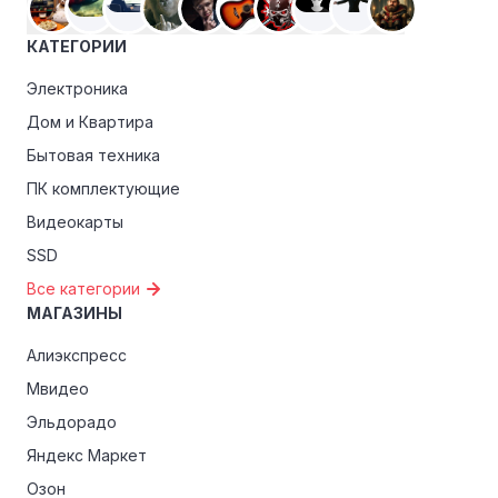
магазинами, чтобы пользоваться такими
преимуществами, как скидки только для участников,
КАТЕГОРИИ
ранний доступ к распродажам или эксклюзивным
акциям.
Электроника
Дом и Квартира
Особые скидки:
Если вы соответствуете этим
критериям, проверьте, предоставляет ли Дон Пицца
Бытовая техника
эксклюзивные скидки для студентов, ветеранов или
ПК комплектующие
пенсионеров.
Видеокарты
SSD
Все категории
МАГАЗИНЫ
Алиэкспресс
Мвидео
Эльдорадо
Яндекс Маркет
Озон