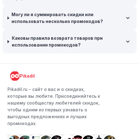
предлагают большие скидки, чтобы освободить
складские запасы. Планируйте заранее и покупайте
Могу ли я суммировать скидки или
товары на следующий сезон, когда они будут в
использовать несколько промокодов?
продаже.
Возможность бесплатной доставки:
Большинство
Каковы правила возврата товаров при
интернет-магазинов часто предлагают бесплатную
использовании промокодов?
доставку, что позволяет сэкономить. Некоторые
магазины предоставляют бесплатную доставку при
заказе на сумму, превышающую определенную,
поэтому рассмотрите возможность покупки
Pikadil
нескольких товаром в одном заказе.
Pikadil.ru - cайт о вас и о скидках,
Следите за социальными сетями:
Следите за Дон
которые вы любите. Присоединяйтесь к
Пицца в социальных сетях, таких как VK, Facebook или
нашему сообществу любителей скидок,
Instagram. Ритейлеры часто делятся со своими
чтобы одним из первых узнавать о
подписчиками эксклюзивными кодами скидок или
выгодных предложениях и лучших
акциями.
промокодах.
Программы лояльности:
Присоединяйтесь к
программам лояльности, предлагаемым интернет-