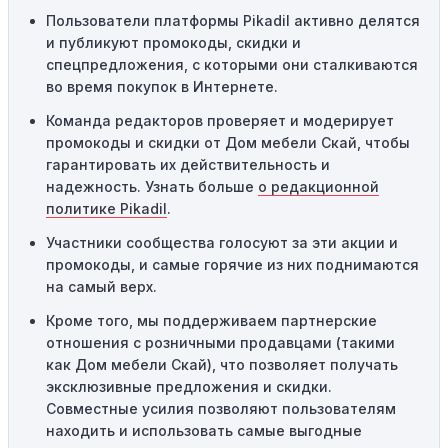
местами или регионами. Если вы находитесь за
Пользователи платформы Pikadil активно делятся
пределами указанного региона, то код не будет
и публикуют промокоды, скидки и
применяться.
спецпредложения, с которыми они сталкиваются
во время покупок в Интернете.
Одноразовое использование:
Многие промокоды
Команда редакторов проверяет и модерирует
предназначены только для однократного
промокоды и скидки от Дом мебели Скай, чтобы
использования. Если код уже был использован кем-то
гарантировать их действительность и
другим, он не будет действовать повторно.
надежность. Узнать больше
о редакционной
Технические сбои:
Иногда технические неполадки на
политике Pikadil
.
сайте или в процессе оформления заказа могут
Участники сообщества голосуют за эти акции и
привести к неработоспособности кодов промокодов. В
промокоды, и самые горячие из них поднимаются
таких случаях следует обратиться за помощью в
на самый верх.
службу поддержки.
Кроме того, мы поддерживаем партнерские
отношения с розничными продавцами (такими
как Дом мебели Скай), что позволяет получать
эксклюзивные предложения и скидки.
Совместные усилия позволяют пользователям
находить и использовать самые выгодные