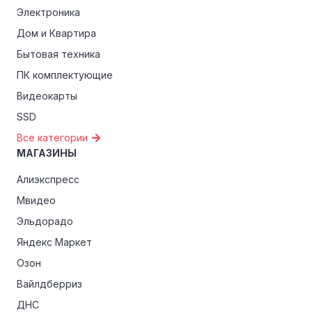
Электроника
Особые скидки:
Если вы соответствуете этим
критериям, проверьте, предоставляет ли Дом мебели
Дом и Квартира
Скай эксклюзивные скидки для студентов, ветеранов
Бытовая техника
или пенсионеров.
ПК комплектующие
Видеокарты
SSD
Все категории
МАГАЗИНЫ
Алиэкспресс
Мвидео
Эльдорадо
Яндекс Маркет
Озон
Вайлдберриз
ДНС