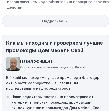
использованием кода обязательно проверьте срок его
действия.
Уже со скидкой:
В некоторых случаях интересующий
Подробнее
вас товар может быть уже со скидкой. Некоторые
магазины предлагают скидки и акции напрямую, без
использования купонов с кодами скидок.
Как мы находим и проверяем лучшие
Ограничения на использование промокода:
Некоторые промокоды распространяются только на
промокоды Дом мебели Скай
определенные товары, бренды или категории. Если вы
пытаетесь применить код к товару, не
Павел Уфимцев
соответствующему критериям, он не сработает.
Сооснователь и главный редактор Pikadil.ru
Требование минимальной покупки:
Некоторые
В Pikadil мы находим лучшие промокоды благодаря
промокоды требуют соблюдения минимального
активности сообщества и тщательным
порога покупки, чтобы получить право на скидку. Если
исследованиям наших редакторов.
сумма в корзине не соответствует указанному порогу,
код не сработает.
Наши редакторы
постоянно просматривают
интернет в поисках последних промоакций,
Географические ограничения:
Действие некоторых
скидок, купонов и промокодов Дом мебели Скай.
промокодов может быть ограничено определенными