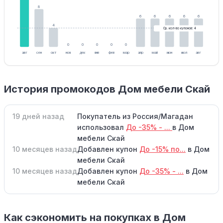
8
6
6
6
6
6
4
Ср. кол-во купонов: 4
0
0
0
0
0
авг
сен
окт
ноя
дек
янв
фев
мар
апр
май
июн
июл
авг
История промокодов Дом мебели Скай
19 дней назад
Покупатель из Россия/Магадан
использовал
До -35% - ...
в Дом
мебели Скай
10 месяцев назад
Добавлен купон
До -15% по...
в Дом
мебели Скай
10 месяцев назад
Добавлен купон
До -35% - ...
в Дом
мебели Скай
Как сэкономить на покупках в Дом