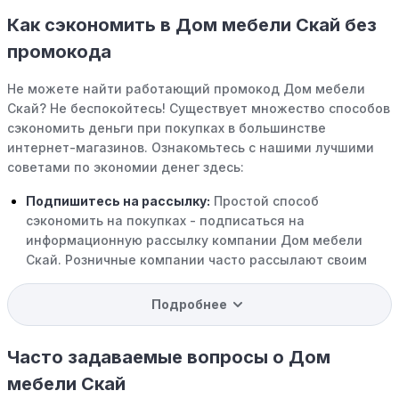
Как сэкономить в Дом мебели Скай без
промокода
Не можете найти работающий промокод Дом мебели
Скай? Не беспокойтесь! Существует множество способов
сэкономить деньги при покупках в большинстве
интернет-магазинов. Ознакомьтесь с нашими лучшими
советами по экономии денег здесь:
Подпишитесь на рассылку:
Простой способ
сэкономить на покупках - подписаться на
информационную рассылку компании Дом мебели
Скай. Розничные компании часто рассылают своим
подписчикам эксклюзивные скидки, акции и ранний
доступ к распродажам.
Подробнее
Программы вознаграждений:
Скорее всего, в
компании Дом мебели Скай есть программы
Часто задаваемые вопросы о Дом
поощрения, позволяющие зарабатывать баллы или
мебели Скай
cashback на покупках. Накапливайте баллы и