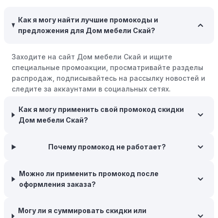
обменивайте их на скидки или будущие покупки.
Как я могу найти лучшие промокоды и
Совершать покупки во время распродаж:
Следите за
предложения для Дом мебели Скай?
крупными распродажами, такими как "черная
пятница" или сезонными акциями. В такие периоды
Заходите на сайт Дом мебели Скай и ищите
розничные компании часто предлагают значительные
специальные промоакции, просматривайте разделы
скидки.
распродаж, подписывайтесь на рассылку новостей и
Бросьте корзину:
Если Вы не торопитесь с покупкой,
следите за аккаунтами в социальных сетях.
добавьте товары в корзину и оставьте их на день или
два. В некоторых случаях существует большая
Как я могу применить свой промокод скидки
вероятность того, что интернет-магазины, включая
Дом мебели Скай?
Дом мебели Скай, могут прислать вам код скидки,
чтобы побудить вас завершить покупку.
Почему промокод не работает?
Межсезонные покупки:
Приобретайте товары во
время межсезонных распродаж, когда магазины
Можно ли применить промокод после
предлагают большие скидки, чтобы освободить
оформления заказа?
складские запасы. Планируйте заранее и покупайте
товары на следующий сезон, когда они будут в
Могу ли я суммировать скидки или
продаже.