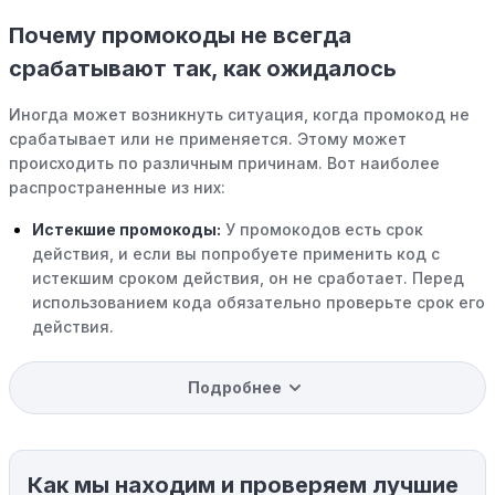
Почему промокоды не всегда
срабатывают так, как ожидалось
Иногда может возникнуть ситуация, когда промокод не
срабатывает или не применяется. Этому может
происходить по различным причинам. Вот наиболее
распространенные из них:
Истекшие промокоды:
У промокодов есть срок
действия, и если вы попробуете применить код с
истекшим сроком действия, он не сработает. Перед
использованием кода обязательно проверьте срок его
действия.
Уже со скидкой:
В некоторых случаях интересующий
Подробнее
вас товар может быть уже со скидкой. Некоторые
магазины предлагают скидки и акции напрямую, без
использования купонов с кодами скидок.
Как мы находим и проверяем лучшие
Ограничения на использование промокода: