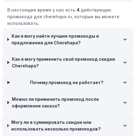
крупными распродажами, такими как "черная
В настоящее время у нас есть
4
действующих
пятница" или сезонными акциями. В такие периоды
промокода для cherehapa.ru, которые вы можете
розничные компании часто предлагают значительные
использовать.
скидки.
Как я могу найти лучшие промокоды и
Бросьте корзину:
Если Вы не торопитесь с покупкой,
предложения для Cherehapa?
добавьте товары в корзину и оставьте их на день или
два. В некоторых случаях существует большая
вероятность того, что интернет-магазины, включая
Как я могу применить свой промокод скидки
Cherehapa, могут прислать вам код скидки, чтобы
Cherehapa?
побудить вас завершить покупку.
Межсезонные покупки:
Почему промокод не работает?
Приобретайте товары во
время межсезонных распродаж, когда магазины
предлагают большие скидки, чтобы освободить
Можно ли применить промокод после
складские запасы. Планируйте заранее и покупайте
оформления заказа?
товары на следующий сезон, когда они будут в
продаже.
Могу ли я суммировать скидки или
Возможность бесплатной доставки:
Большинство
использовать несколько промокодов?
интернет-магазинов часто предлагают бесплатную