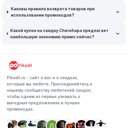
доставку, что позволяет сэкономить. Некоторые
Каковы правила возврата товаров при
магазины предоставляют бесплатную доставку при
использовании промокодов?
заказе на сумму, превышающую определенную,
поэтому рассмотрите возможность покупки
нескольких товаром в одном заказе.
Какой купон на скидку Cherehapa предлагает
наибольшую экономию прямо сейчас?
Следите за социальными сетями:
Следите за
Cherehapa в социальных сетях, таких как VK, Facebook
или Instagram. Ритейлеры часто делятся со своими
подписчиками эксклюзивными кодами скидок или
Pikadil
акциями.
Программы лояльности:
Присоединяйтесь к
Pikadil.ru - cайт о вас и о скидках,
программам лояльности, предлагаемым интернет-
которые вы любите. Присоединяйтесь к
магазинами, чтобы пользоваться такими
нашему сообществу любителей скидок,
преимуществами, как скидки только для участников,
чтобы одним из первых узнавать о
ранний доступ к распродажам или эксклюзивным
выгодных предложениях и лучших
акциям.
промокодах.
Особые скидки:
Если вы соответствуете этим
критериям, проверьте, предоставляет ли Cherehapa