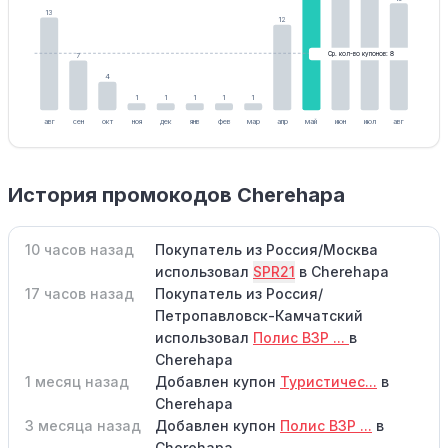
13
12
Ср. кол-во купонов: 8
7
4
1
1
1
1
1
авг
сен
окт
ноя
дек
янв
фев
мар
апр
май
июн
июл
авг
История промокодов Cherehapa
10 часов назад
Покупатель из Россия/Москва
использовал
SPR21
в Cherehapa
17 часов назад
Покупатель из Россия/
Петропавловск-Камчатский
использовал
Полис ВЗР ...
в
Cherehapa
1 месяц назад
Добавлен купон
Туристичес...
в
Cherehapa
3 месяца назад
Добавлен купон
Полис ВЗР ...
в
Cherehapa