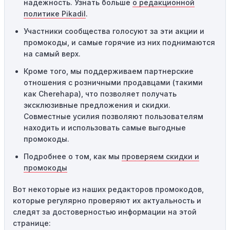
надежность. Узнать больше
о редакционной
Технические сбои:
Иногда технические неполадки на
политике Pikadil
.
сайте или в процессе оформления заказа могут
Участники сообщества голосуют за эти акции и
привести к неработоспособности кодов промокодов. В
промокоды, и самые горячие из них поднимаются
таких случаях следует обратиться за помощью в
на самый верх.
службу поддержки.
Кроме того, мы поддерживаем партнерские
отношения с розничными продавцами (такими
как Cherehapa), что позволяет получать
эксклюзивные предложения и скидки.
Совместные усилия позволяют пользователям
находить и использовать самые выгодные
промокоды.
Подробнее о том, как мы
проверяем скидки и
промокоды
Вот некоторые из наших редакторов промокодов,
которые регулярно проверяют их актуальность и
следят за достоверностью информации на этой
странице: