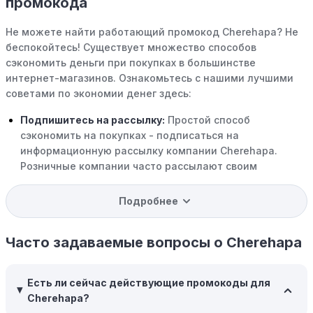
промокода
Не можете найти работающий промокод Cherehapa? Не
беспокойтесь! Существует множество способов
сэкономить деньги при покупках в большинстве
интернет-магазинов. Ознакомьтесь с нашими лучшими
советами по экономии денег здесь:
Подпишитесь на рассылку:
Простой способ
сэкономить на покупках - подписаться на
информационную рассылку компании Cherehapa.
Розничные компании часто рассылают своим
подписчикам эксклюзивные скидки, акции и ранний
доступ к распродажам.
Подробнее
Программы вознаграждений:
Скорее всего, в
компании Cherehapa есть программы поощрения,
Часто задаваемые вопросы о Cherehapa
позволяющие зарабатывать баллы или cashback на
покупках. Накапливайте баллы и обменивайте их на
Есть ли сейчас действующие промокоды для
скидки или будущие покупки.
Cherehapa?
Совершать покупки во время распродаж:
Следите за