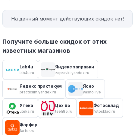
На данный момент действующих скидок нет!
Получите больше скидок от этих
известных магазинов
Lab4u
Яндекс заправки
lab4u.ru
zapravki.yandex.ru
Яндекс практикум
Ясно
practicum.yandex.ru
yasno.live
Утека
Цех 85
Фотосклад
uteka.ru
tseh85.ru
fotosklad.ru
Фарфор
farfor.ru