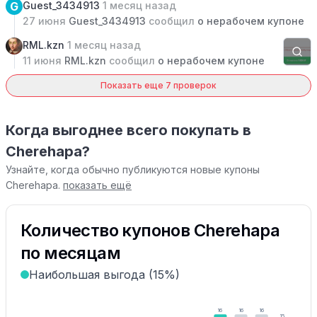
G
Guest_3434913
1 месяц назад
27 июня
Guest_3434913
сообщил
о нерабочем купоне
RML.kzn
1 месяц назад
11 июня
RML.kzn
сообщил
о нерабочем купоне
Показать еще 7 проверок
Когда выгоднее всего покупать в
Cherehapa?
Узнайте, когда обычно публикуются новые купоны
Cherehapa.
показать ещё
Количество купонов Cherehapa
по месяцам
Наибольшая выгода (15%)
16
16
16
15