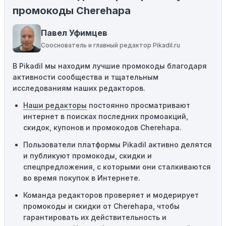
Некоторые промокоды распространяются только на
промокоды Cherehapa
определенные товары, бренды или категории. Если вы
пытаетесь применить код к товару, не
Павел Уфимцев
соответствующему критериям, он не сработает.
Сооснователь и главный редактор Pikadil.ru
Требование минимальной покупки:
Некоторые
В Pikadil мы находим лучшие промокоды благодаря
промокоды требуют соблюдения минимального
активности сообщества и тщательным
порога покупки, чтобы получить право на скидку. Если
исследованиям наших редакторов.
сумма в корзине не соответствует указанному порогу,
код не сработает.
Наши редакторы
постоянно просматривают
интернет в поисках последних промоакций,
Географические ограничения:
Действие некоторых
скидок, купонов и промокодов Cherehapa.
промокодов может быть ограничено определенными
местами или регионами. Если вы находитесь за
Пользователи платформы Pikadil активно делятся
пределами указанного региона, то код не будет
и публикуют промокоды, скидки и
применяться.
спецпредложения, с которыми они сталкиваются
во время покупок в Интернете.
Одноразовое использование:
Многие промокоды
Команда редакторов проверяет и модерирует
предназначены только для однократного
промокоды и скидки от Cherehapa, чтобы
использования. Если код уже был использован кем-то
гарантировать их действительность и
другим, он не будет действовать повторно.