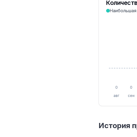
Количеств
Наибольшая
0
0
авг
сен
История 