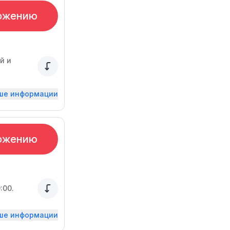
ожению
й и
ьше информации
ожению
:00.
ьше информации