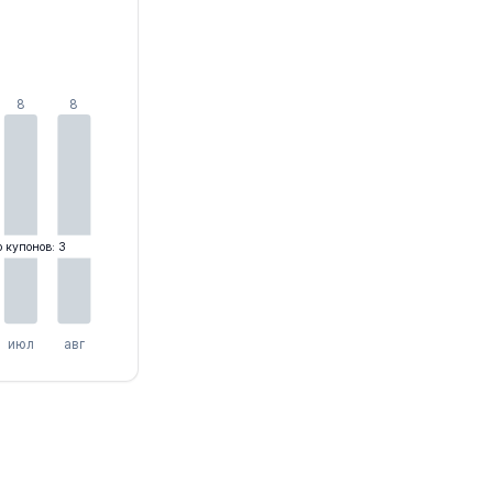
8
8
о купонов: 3
июл
авг