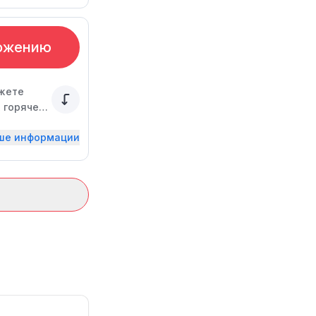
ожению
ожете
 горячее,
 и
ьше информации