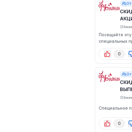
От
СКИ
АКЦ
Зака
Посещайте эту 
специальных п
0
От
СКИ
ВЫП
Зака
Специальное п
0