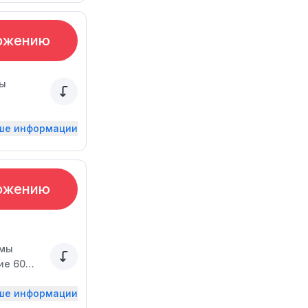
ожению
вы
ьше информации
ожению
ммы
ие 60
ублей в
ьше информации