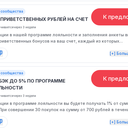
 сообщества
К предл
0 ПРИВЕТСТВЕННЫХ РУБЛЕЙ НА СЧЕТ
нчивается
через 3 недели
ации в нашей программе лояльности и заполнения анкеты 
риветственных бонусов на ваш счет, каждый из которых
 рублю.
[+] Бол
 сообщества
К предл
БЭК ДО 5% ПО ПРОГРАММЕ
ЛЬНОСТИ
нчивается
через 3 недели
ации в программе лояльности вы будете получать 1% от су
При совершении 30 покупок на сумму от 700 рублей в течен
ка повысится до 3%, а после 60 покупок на сумму от 700 р
[+] Бол
й вы сможете получать 5% бонусов с каждого заказа.