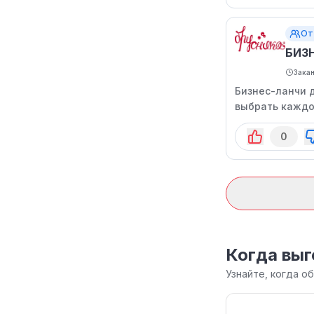
От
БИЗ
Зака
Бизнес-ланчи д
выбрать каждое
гарнир, булочку
0
напиток.
Когда выг
Узнайте, когда о