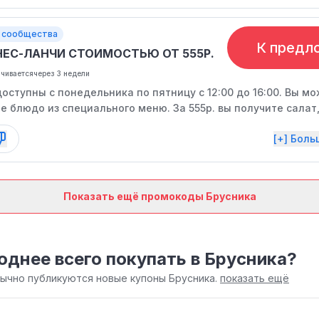
 сообщества
К предл
НЕС-ЛАНЧИ СТОИМОСТЬЮ ОТ 555Р.
нчивается
через 3 недели
оступны с понедельника по пятницу с 12:00 до 16:00. Вы м
 блюдо из специального меню. За 555р. вы получите салат,
 и напиток, а за 665р. - суп, салат, горячее, гарнир, булочку
[+] Бол
Показать ещё промокоды Брусника
однее всего покупать в Брусника?
бычно публикуются новые купоны Брусника.
показать ещё