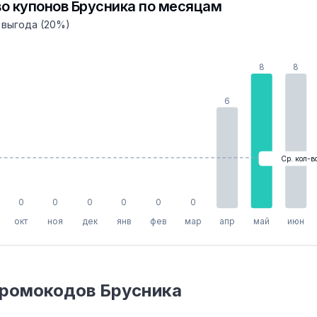
о купонов Брусника по месяцам
 выгода (20%)
8
8
6
Ср. кол-в
0
0
0
0
0
0
окт
ноя
дек
янв
фев
мар
апр
май
июн
промокодов Брусника