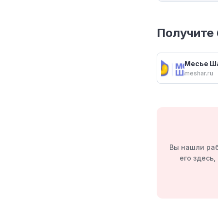
Получите 
Месье Ш
meshar.ru
Вы нашли раб
его здесь