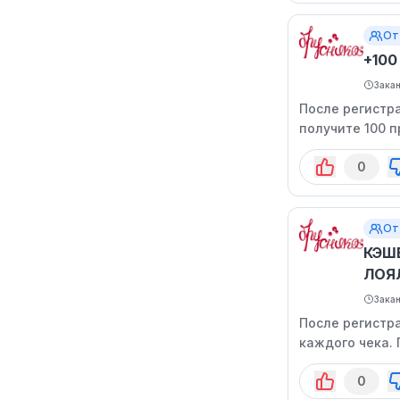
От
+10
Зака
После регистр
получите 100 п
эквивалентен 1
0
От
КЭШ
ЛОЯ
Зака
После регистр
каждого чека. 
дней ваша став
0
течение 90 дне