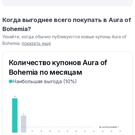
Когда выгоднее всего покупать в Aura of
Bohemia?
Узнайте, когда обычно публикуются новые купоны Aura of
Bohemia.
показать ещё
Количество купонов Aura of
Bohemia по месяцам
Наибольшая выгода (10%)
6
3
Ср. кол-во купонов: 1
0
0
0
0
0
0
0
0
0
0
0