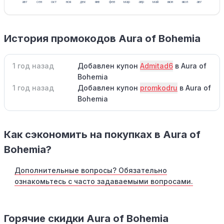
авг
сен
окт
ноя
дек
янв
фев
мар
апр
май
июн
июл
авг
История промокодов Aura of Bohemia
1 год назад
Добавлен купон
Admitad6
в Aura of
Bohemia
1 год назад
Добавлен купон
promkodru
в Aura of
Bohemia
Как сэкономить на покупках в Aura of
Bohemia?
Дополнительные вопросы? Обязательно
ознакомьтесь с часто задаваемыми вопросами.
Горячие скидки Aura of Bohemia