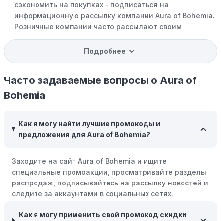
сэкономить на покупках - подписаться на
информационную рассылку компании Aura of Bohemia.
Розничные компании часто рассылают своим
подписчикам эксклюзивные скидки, акции и ранний
доступ к распродажам.
Подробнее
Программы вознаграждений:
Скорее всего, в
компании Aura of Bohemia есть программы поощрения,
Часто задаваемые вопросы о Aura of
позволяющие зарабатывать баллы или cashback на
Bohemia
покупках. Накапливайте баллы и обменивайте их на
скидки или будущие покупки.
Как я могу найти лучшие промокоды и
Совершать покупки во время распродаж:
Следите за
предложения для Aura of Bohemia?
крупными распродажами, такими как "черная
пятница" или сезонными акциями. В такие периоды
Заходите на сайт Aura of Bohemia и ищите
розничные компании часто предлагают значительные
специальные промоакции, просматривайте разделы
скидки.
распродаж, подписывайтесь на рассылку новостей и
Бросьте корзину:
Если Вы не торопитесь с покупкой,
следите за аккаунтами в социальных сетях.
добавьте товары в корзину и оставьте их на день или
два. В некоторых случаях существует большая
Как я могу применить свой промокод скидки