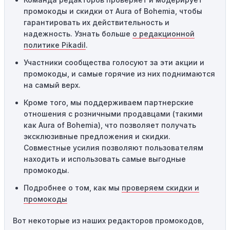
предназначены только для однократного
промокоды и скидки от Aura of Bohemia, чтобы
использования. Если код уже был использован кем-то
гарантировать их действительность и
другим, он не будет действовать повторно.
надежность. Узнать больше
о редакционной
Технические сбои:
Иногда технические неполадки на
политике Pikadil
.
сайте или в процессе оформления заказа могут
Участники сообщества голосуют за эти акции и
привести к неработоспособности кодов промокодов. В
промокоды, и самые горячие из них поднимаются
таких случаях следует обратиться за помощью в
на самый верх.
службу поддержки.
Кроме того, мы поддерживаем партнерские
отношения с розничными продавцами (такими
как Aura of Bohemia), что позволяет получать
эксклюзивные предложения и скидки.
Совместные усилия позволяют пользователям
находить и использовать самые выгодные
промокоды.
Подробнее о том, как мы
проверяем скидки и
промокоды
Вот некоторые из наших редакторов промокодов,