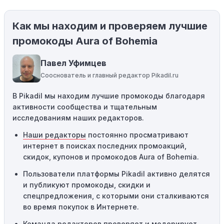
использования купонов с кодами скидок.
Как мы находим и проверяем лучшие
Ограничения на использование промокода:
Некоторые промокоды распространяются только на
промокоды Aura of Bohemia
определенные товары, бренды или категории. Если вы
пытаетесь применить код к товару, не
Павел Уфимцев
соответствующему критериям, он не сработает.
Сооснователь и главный редактор Pikadil.ru
Требование минимальной покупки:
Некоторые
В Pikadil мы находим лучшие промокоды благодаря
промокоды требуют соблюдения минимального
активности сообщества и тщательным
порога покупки, чтобы получить право на скидку. Если
исследованиям наших редакторов.
сумма в корзине не соответствует указанному порогу,
код не сработает.
Наши редакторы
постоянно просматривают
интернет в поисках последних промоакций,
Географические ограничения:
Действие некоторых
скидок, купонов и промокодов Aura of Bohemia.
промокодов может быть ограничено определенными
местами или регионами. Если вы находитесь за
Пользователи платформы Pikadil активно делятся
пределами указанного региона, то код не будет
и публикуют промокоды, скидки и
применяться.
спецпредложения, с которыми они сталкиваются
во время покупок в Интернете.
Одноразовое использование:
Многие промокоды
Команда редакторов проверяет и модерирует