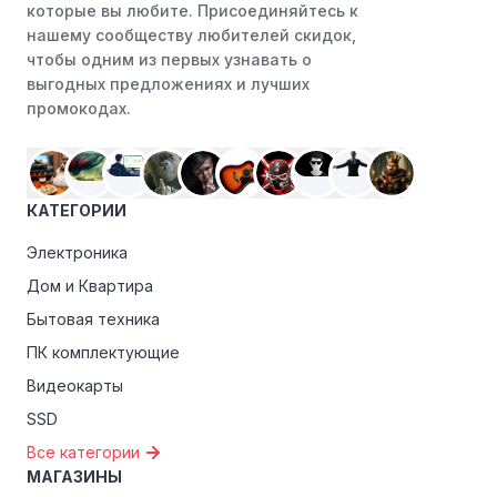
или Instagram. Ритейлеры часто делятся со своими
которые вы любите. Присоединяйтесь к
подписчиками эксклюзивными кодами скидок или
нашему сообществу любителей скидок,
акциями.
чтобы одним из первых узнавать о
выгодных предложениях и лучших
Программы лояльности:
Присоединяйтесь к
промокодах.
программам лояльности, предлагаемым интернет-
магазинами, чтобы пользоваться такими
преимуществами, как скидки только для участников,
ранний доступ к распродажам или эксклюзивным
КАТЕГОРИИ
акциям.
Электроника
Особые скидки:
Если вы соответствуете этим
критериям, проверьте, предоставляет ли Aura of
Дом и Квартира
Bohemia эксклюзивные скидки для студентов,
Бытовая техника
ветеранов или пенсионеров.
ПК комплектующие
Видеокарты
SSD
Все категории
МАГАЗИНЫ