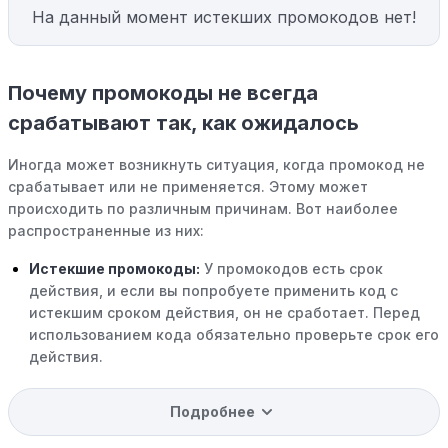
На данный момент истекших промокодов нет!
Почему промокоды не всегда
срабатывают так, как ожидалось
Иногда может возникнуть ситуация, когда промокод не
срабатывает или не применяется. Этому может
происходить по различным причинам. Вот наиболее
распространенные из них:
Истекшие промокоды:
У промокодов есть срок
действия, и если вы попробуете применить код с
истекшим сроком действия, он не сработает. Перед
использованием кода обязательно проверьте срок его
действия.
Уже со скидкой:
В некоторых случаях интересующий
Подробнее
вас товар может быть уже со скидкой. Некоторые
магазины предлагают скидки и акции напрямую, без