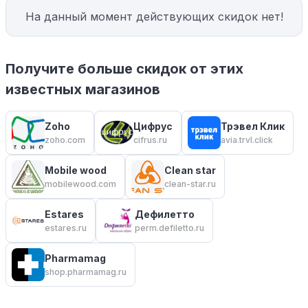
На данный момент действующих скидок нет!
Получите больше скидок от этих
известных магазинов
Zoho
Цифрус
Трэвел Клик
zoho.com
cifrus.ru
avia.trvl.click
Mobile wood
Clean star
mobilewood.com
clean-star.ru
Estares
Дефилетто
estares.ru
perm.defiletto.ru
Pharmamag
shop.pharmamag.ru