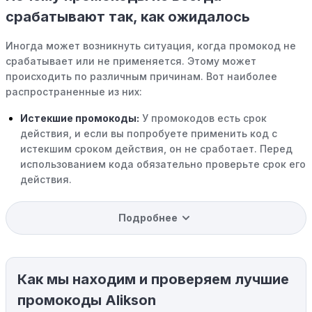
срабатывают так, как ожидалось
Иногда может возникнуть ситуация, когда промокод не
срабатывает или не применяется. Этому может
происходить по различным причинам. Вот наиболее
распространенные из них:
Истекшие промокоды:
У промокодов есть срок
действия, и если вы попробуете применить код с
истекшим сроком действия, он не сработает. Перед
использованием кода обязательно проверьте срок его
действия.
Уже со скидкой:
В некоторых случаях интересующий
Подробнее
вас товар может быть уже со скидкой. Некоторые
магазины предлагают скидки и акции напрямую, без
использования купонов с кодами скидок.
Как мы находим и проверяем лучшие
Ограничения на использование промокода:
Некоторые промокоды распространяются только на
промокоды Alikson
определенные товары, бренды или категории. Если вы