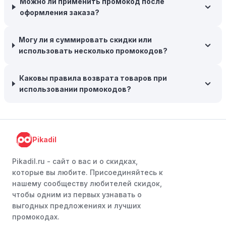
Можно ли применить промокод после
предлагают большие скидки, чтобы освободить
оформления заказа?
складские запасы. Планируйте заранее и покупайте
товары на следующий сезон, когда они будут в
Могу ли я суммировать скидки или
продаже.
использовать несколько промокодов?
Возможность бесплатной доставки:
Большинство
интернет-магазинов часто предлагают бесплатную
Каковы правила возврата товаров при
доставку, что позволяет сэкономить. Некоторые
использовании промокодов?
магазины предоставляют бесплатную доставку при
заказе на сумму, превышающую определенную,
поэтому рассмотрите возможность покупки
нескольких товаром в одном заказе.
Pikadil
Следите за социальными сетями:
Следите за Alikson
в социальных сетях, таких как VK, Facebook или
Pikadil.ru - cайт о вас и о скидках,
Instagram. Ритейлеры часто делятся со своими
которые вы любите. Присоединяйтесь к
подписчиками эксклюзивными кодами скидок или
нашему сообществу любителей скидок,
акциями.
чтобы одним из первых узнавать о
выгодных предложениях и лучших
Программы лояльности:
Присоединяйтесь к
промокодах.
программам лояльности, предлагаемым интернет-