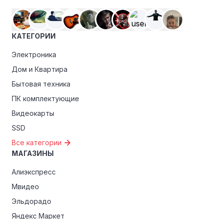
магазинами, чтобы пользоваться такими
преимуществами, как скидки только для участников,
ранний доступ к распродажам или эксклюзивным
КАТЕГОРИИ
акциям.
Электроника
Особые скидки:
Если вы соответствуете этим
критериям, проверьте, предоставляет ли Alikson
Дом и Квартира
эксклюзивные скидки для студентов, ветеранов или
Бытовая техника
пенсионеров.
ПК комплектующие
Видеокарты
SSD
Все категории
МАГАЗИНЫ
Алиэкспресс
Мвидео
Эльдорадо
Яндекс Маркет