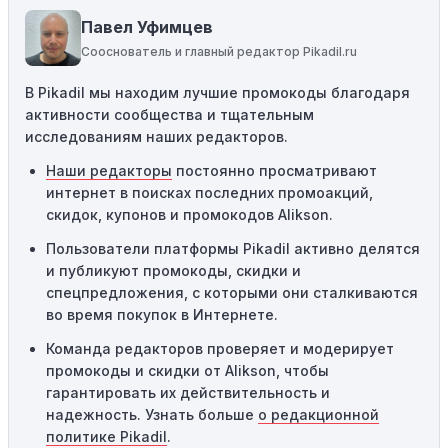
пытаетесь применить код к товару, не
Павел Уфимцев
соответствующему критериям, он не сработает.
Сооснователь и главный редактор Pikadil.ru
Требование минимальной покупки:
Некоторые
В Pikadil мы находим лучшие промокоды благодаря
промокоды требуют соблюдения минимального
активности сообщества и тщательным
порога покупки, чтобы получить право на скидку. Если
исследованиям наших редакторов.
сумма в корзине не соответствует указанному порогу,
код не сработает.
Наши редакторы
постоянно просматривают
интернет в поисках последних промоакций,
Географические ограничения:
Действие некоторых
скидок, купонов и промокодов Alikson.
промокодов может быть ограничено определенными
местами или регионами. Если вы находитесь за
Пользователи платформы Pikadil активно делятся
пределами указанного региона, то код не будет
и публикуют промокоды, скидки и
применяться.
спецпредложения, с которыми они сталкиваются
во время покупок в Интернете.
Одноразовое использование:
Многие промокоды
Команда редакторов проверяет и модерирует
предназначены только для однократного
промокоды и скидки от Alikson, чтобы
использования. Если код уже был использован кем-то
гарантировать их действительность и
другим, он не будет действовать повторно.
надежность. Узнать больше
о редакционной
Технические сбои:
Иногда технические неполадки на
политике Pikadil
.