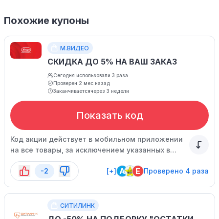
Похожие купоны
М.ВИДЕО
СКИДКА ДО 5% НА ВАШ ЗАКАЗ
Сегодня использовали:
3 раза
Проверен:
2 мес назад
Заканчивается
через 3 недели
Показать код
Код акции действует в мобильном приложении
на все товары, за исключением указанных в
списке. Спешите воспользоваться
A
E
-2
[+]
Проверено 4 раза
предложением, оно ограничено по времени.
СИТИЛИНК