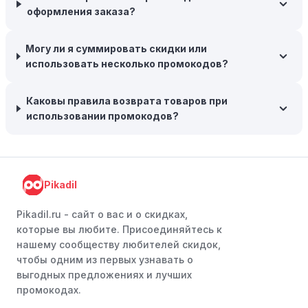
предлагают большие скидки, чтобы освободить
оформления заказа?
складские запасы. Планируйте заранее и покупайте
товары на следующий сезон, когда они будут в
Могу ли я суммировать скидки или
продаже.
использовать несколько промокодов?
Возможность бесплатной доставки:
Большинство
интернет-магазинов часто предлагают бесплатную
Каковы правила возврата товаров при
доставку, что позволяет сэкономить. Некоторые
использовании промокодов?
магазины предоставляют бесплатную доставку при
заказе на сумму, превышающую определенную,
поэтому рассмотрите возможность покупки
нескольких товаром в одном заказе.
Pikadil
Следите за социальными сетями:
Следите за Цифрус
в социальных сетях, таких как VK, Facebook или
Pikadil.ru - cайт о вас и о скидках,
Instagram. Ритейлеры часто делятся со своими
которые вы любите. Присоединяйтесь к
подписчиками эксклюзивными кодами скидок или
нашему сообществу любителей скидок,
акциями.
чтобы одним из первых узнавать о
выгодных предложениях и лучших
Программы лояльности:
Присоединяйтесь к
промокодах.
программам лояльности, предлагаемым интернет-