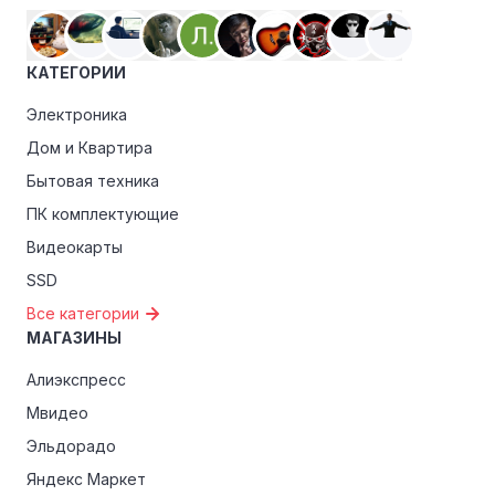
магазинами, чтобы пользоваться такими
преимуществами, как скидки только для участников,
ранний доступ к распродажам или эксклюзивным
КАТЕГОРИИ
акциям.
Электроника
Особые скидки:
Если вы соответствуете этим
критериям, проверьте, предоставляет ли Цифрус
Дом и Квартира
эксклюзивные скидки для студентов, ветеранов или
Бытовая техника
пенсионеров.
ПК комплектующие
Видеокарты
SSD
Все категории
МАГАЗИНЫ
Алиэкспресс
Мвидео
Эльдорадо
Яндекс Маркет