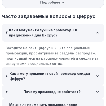
Подробнее
Программы вознаграждений:
Скорее всего, в
компании Цифрус есть программы поощрения,
позволяющие зарабатывать баллы или cashback на
Часто задаваемые вопросы о Цифрус
покупках. Накапливайте баллы и обменивайте их на
скидки или будущие покупки.
Как я могу найти лучшие промокоды и
Совершать покупки во время распродаж:
Следите за
предложения для Цифрус?
крупными распродажами, такими как "черная
пятница" или сезонными акциями. В такие периоды
Заходите на сайт Цифрус и ищите специальные
розничные компании часто предлагают значительные
промоакции, просматривайте разделы распродаж,
скидки.
подписывайтесь на рассылку новостей и следите за
Бросьте корзину:
Если Вы не торопитесь с покупкой,
аккаунтами в социальных сетях.
добавьте товары в корзину и оставьте их на день или
два. В некоторых случаях существует большая
Как я могу применить свой промокод скидки
вероятность того, что интернет-магазины, включая
Цифрус?
Цифрус, могут прислать вам код скидки, чтобы
побудить вас завершить покупку.
Почему промокод не работает?
Межсезонные покупки:
Приобретайте товары во
время межсезонных распродаж, когда магазины
Можно ли применить промокод после