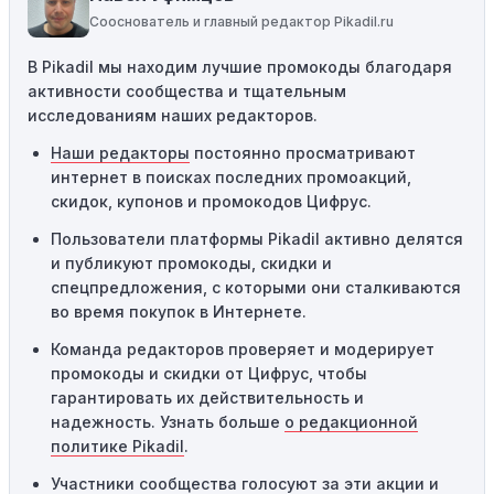
соответствующему критериям, он не сработает.
Сооснователь и главный редактор Pikadil.ru
Требование минимальной покупки:
Некоторые
В Pikadil мы находим лучшие промокоды благодаря
промокоды требуют соблюдения минимального
активности сообщества и тщательным
порога покупки, чтобы получить право на скидку. Если
исследованиям наших редакторов.
сумма в корзине не соответствует указанному порогу,
код не сработает.
Наши редакторы
постоянно просматривают
интернет в поисках последних промоакций,
Географические ограничения:
Действие некоторых
скидок, купонов и промокодов Цифрус.
промокодов может быть ограничено определенными
местами или регионами. Если вы находитесь за
Пользователи платформы Pikadil активно делятся
пределами указанного региона, то код не будет
и публикуют промокоды, скидки и
применяться.
спецпредложения, с которыми они сталкиваются
во время покупок в Интернете.
Одноразовое использование:
Многие промокоды
Команда редакторов проверяет и модерирует
предназначены только для однократного
промокоды и скидки от Цифрус, чтобы
использования. Если код уже был использован кем-то
гарантировать их действительность и
другим, он не будет действовать повторно.
надежность. Узнать больше
о редакционной
Технические сбои:
Иногда технические неполадки на
политике Pikadil
.
сайте или в процессе оформления заказа могут
Участники сообщества голосуют за эти акции и
привести к неработоспособности кодов промокодов. В