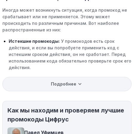
Иногда может возникнуть ситуация, когда промокод не
срабатывает или не применяется. Этому может
происходить по различным причинам. Вот наиболее
распространенные из них:
Истекшие промокоды:
У промокодов есть срок
действия, и если вы попробуете применить код с
истекшим сроком действия, он не сработает. Перед
использованием кода обязательно проверьте срок его
действия.
Уже со скидкой:
В некоторых случаях интересующий
Подробнее
вас товар может быть уже со скидкой. Некоторые
магазины предлагают скидки и акции напрямую, без
использования купонов с кодами скидок.
Как мы находим и проверяем лучшие
Ограничения на использование промокода:
Некоторые промокоды распространяются только на
промокоды Цифрус
определенные товары, бренды или категории. Если вы
пытаетесь применить код к товару, не
Павел Уфимцев