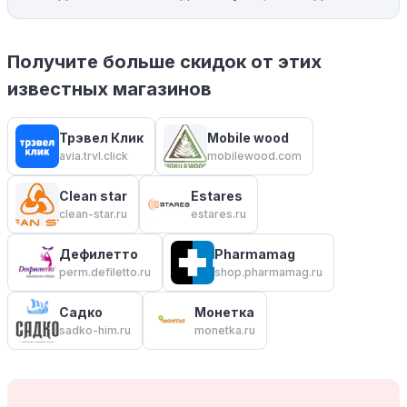
Получите больше скидок от этих
известных магазинов
Трэвел Клик
Mobile wood
avia.trvl.click
mobilewood.com
Clean star
Estares
clean-star.ru
estares.ru
Дефилетто
Pharmamag
perm.defiletto.ru
shop.pharmamag.ru
Садко
Монетка
sadko-him.ru
monetka.ru