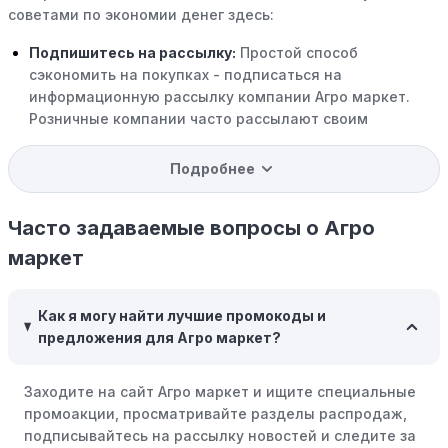
советами по экономии денег здесь:
Подпишитесь на рассылку:
Простой способ
сэкономить на покупках - подписаться на
информационную рассылку компании Агро маркет.
Розничные компании часто рассылают своим
подписчикам эксклюзивные скидки, акции и ранний
доступ к распродажам.
Подробнее
Программы вознаграждений:
Скорее всего, в
компании Агро маркет есть программы поощрения,
Часто задаваемые вопросы о Агро
позволяющие зарабатывать баллы или cashback на
маркет
покупках. Накапливайте баллы и обменивайте их на
скидки или будущие покупки.
Как я могу найти лучшие промокоды и
Совершать покупки во время распродаж:
Следите за
предложения для Агро маркет?
крупными распродажами, такими как "черная
пятница" или сезонными акциями. В такие периоды
Заходите на сайт Агро маркет и ищите специальные
розничные компании часто предлагают значительные
промоакции, просматривайте разделы распродаж,
скидки.
подписывайтесь на рассылку новостей и следите за