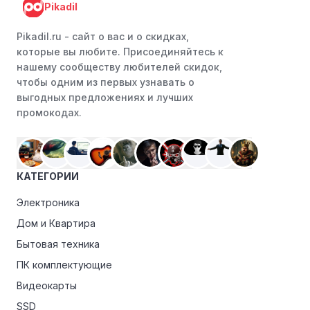
Pikadil
Следите за социальными сетями:
Следите за Агро
маркет в социальных сетях, таких как VK, Facebook
Pikadil.ru - cайт о вас и о скидках,
или Instagram. Ритейлеры часто делятся со своими
которые вы любите. Присоединяйтесь к
подписчиками эксклюзивными кодами скидок или
нашему сообществу любителей скидок,
акциями.
чтобы одним из первых узнавать о
выгодных предложениях и лучших
Программы лояльности:
Присоединяйтесь к
промокодах.
программам лояльности, предлагаемым интернет-
магазинами, чтобы пользоваться такими
преимуществами, как скидки только для участников,
ранний доступ к распродажам или эксклюзивным
КАТЕГОРИИ
акциям.
Электроника
Особые скидки:
Если вы соответствуете этим
критериям, проверьте, предоставляет ли Агро маркет
Дом и Квартира
эксклюзивные скидки для студентов, ветеранов или
Бытовая техника
пенсионеров.
ПК комплектующие
Видеокарты
SSD