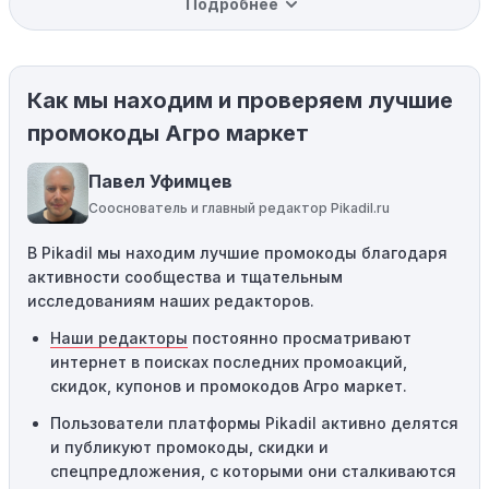
Подробнее
вас товар может быть уже со скидкой. Некоторые
магазины предлагают скидки и акции напрямую, без
использования купонов с кодами скидок.
Как мы находим и проверяем лучшие
Ограничения на использование промокода:
Некоторые промокоды распространяются только на
промокоды Агро маркет
определенные товары, бренды или категории. Если вы
пытаетесь применить код к товару, не
Павел Уфимцев
соответствующему критериям, он не сработает.
Сооснователь и главный редактор Pikadil.ru
Требование минимальной покупки:
Некоторые
В Pikadil мы находим лучшие промокоды благодаря
промокоды требуют соблюдения минимального
активности сообщества и тщательным
порога покупки, чтобы получить право на скидку. Если
исследованиям наших редакторов.
сумма в корзине не соответствует указанному порогу,
код не сработает.
Наши редакторы
постоянно просматривают
интернет в поисках последних промоакций,
Географические ограничения:
Действие некоторых
скидок, купонов и промокодов Агро маркет.
промокодов может быть ограничено определенными
местами или регионами. Если вы находитесь за
Пользователи платформы Pikadil активно делятся
пределами указанного региона, то код не будет
и публикуют промокоды, скидки и
применяться.
спецпредложения, с которыми они сталкиваются