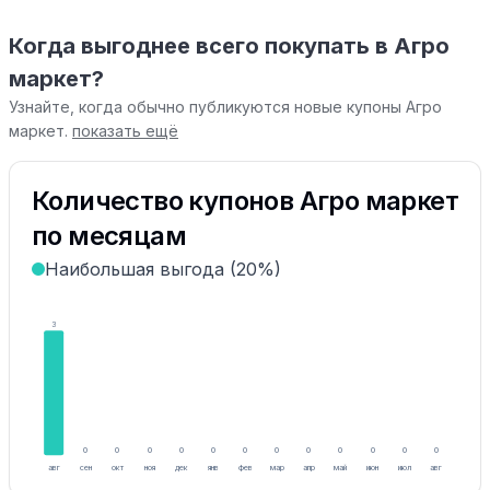
Когда выгоднее всего покупать в Агро
маркет?
Узнайте, когда обычно публикуются новые купоны Агро
маркет.
показать ещё
Количество купонов Агро маркет
по месяцам
Наибольшая выгода (20%)
3
0
0
0
0
0
0
0
0
0
0
0
0
авг
сен
окт
ноя
дек
янв
фев
мар
апр
май
июн
июл
авг