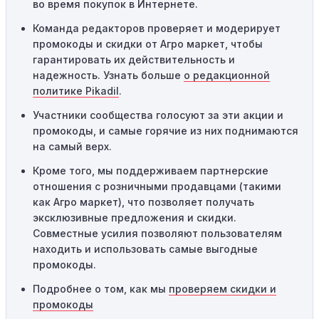
во время покупок в Интернете.
Одноразовое использование:
Многие промокоды
Команда редакторов проверяет и модерирует
предназначены только для однократного
промокоды и скидки от Агро маркет, чтобы
использования. Если код уже был использован кем-то
гарантировать их действительность и
другим, он не будет действовать повторно.
надежность. Узнать больше
о редакционной
Технические сбои:
Иногда технические неполадки на
политике Pikadil
.
сайте или в процессе оформления заказа могут
Участники сообщества голосуют за эти акции и
привести к неработоспособности кодов промокодов. В
промокоды, и самые горячие из них поднимаются
таких случаях следует обратиться за помощью в
на самый верх.
службу поддержки.
Кроме того, мы поддерживаем партнерские
отношения с розничными продавцами (такими
как Агро маркет), что позволяет получать
эксклюзивные предложения и скидки.
Совместные усилия позволяют пользователям
находить и использовать самые выгодные
промокоды.
Подробнее о том, как мы
проверяем скидки и
промокоды